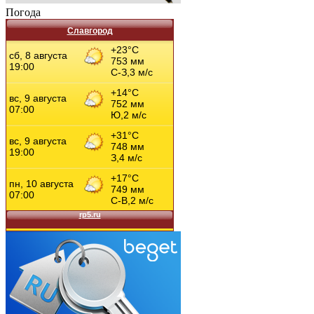
Погода
Славгород