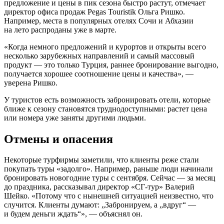
предложение и цены в пик сезона быстро растут, отмечает
директор офиса продаж Pegas Touristik Ольга Ришко.
Например, места в популярных отелях Сочи и Абхазии
на лето распроданы уже в марте.
«Когда немного предложений и курортов и открыты всего
несколько зарубежных направлений и самый массовый
продукт — это только Турция, раннее бронирование выгодно,
получается хорошее соотношение цены и качества», —
уверена Ришко.
У туристов есть возможность забронировать отели, которые
ближе к сезону становятся труднодоступными: растет цена
или номера уже заняты другими людьми.
Отмены и опасения
Некоторые турфирмы заметили, что клиенты реже стали
покупать туры «задолго». Например, раньше люди начинали
бронировать новогодние туры с сентября. Сейчас — за месяц
до праздника, рассказывал директор «СГ-тур» Валерий
Шейко. «Потому что с нынешней ситуацией неизвестно, что
случится. Клиенты думают: „Забронируем, а „вдруг“ —
и будем деньги ждать“», — объяснял он.