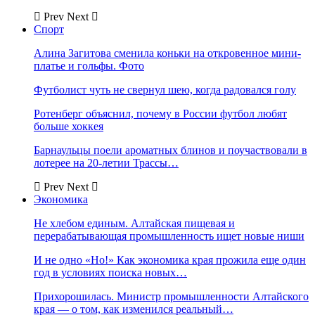
Prev
Next
Спорт
Алина Загитова сменила коньки на откровенное мини-
платье и гольфы. Фото
Футболист чуть не свернул шею, когда радовался голу
Ротенберг объяснил, почему в России футбол любят
больше хоккея
Барнаульцы поели ароматных блинов и поучаствовали в
лотерее на 20-летии Трассы…
Prev
Next
Экономика
Не хлебом единым. Алтайская пищевая и
перерабатывающая промышленность ищет новые ниши
И не одно «Но!» Как экономика края прожила еще один
год в условиях поиска новых…
Прихорошилась. Министр промышленности Алтайского
края — о том, как изменился реальный…