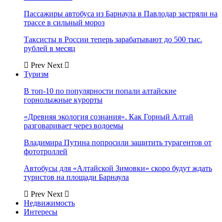
Пассажиры автобуса из Барнаула в Павлодар застряли на
трассе в сильный мороз
Таксисты в России теперь зарабатывают до 500 тыс.
рублей в месяц
Prev
Next
Туризм
В топ-10 по популярности попали алтайские
горнолыжные курорты
«Древняя экология сознания». Как Горный Алтай
разговаривает через водоемы
Владимира Путина попросили защитить турагентов от
фототроллей
Автобусы для «Алтайской Зимовки» скоро будут ждать
туристов на площади Барнаула
Prev
Next
Недвижимость
Интересы