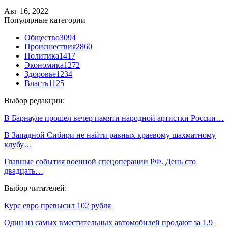
Авг 16, 2022
Популярные категории
Общество
3094
Происшествия
2860
Политика
1417
Экономика
1272
Здоровье
1234
Власть
1125
Выбор редакции:
В Барнауле прошел вечер памяти народной артистки России…
В Западной Сибири не найти равных краевому шахматному
клубу…
Главные события военной спецоперации РФ. День сто
двадцать…
Выбор читателей:
Курс евро превысил 102 рубля
Один из самых вместительных автомобилей продают за 1,9