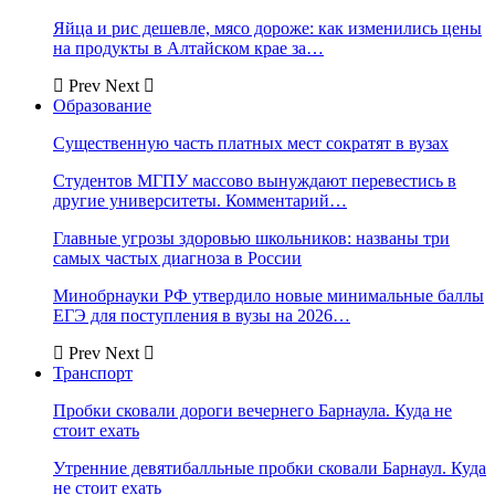
Яйца и рис дешевле, мясо дороже: как изменились цены
на продукты в Алтайском крае за…
Prev
Next
Образование
Существенную часть платных мест сократят в вузах
Студентов МГПУ массово вынуждают перевестись в
другие университеты. Комментарий…
Главные угрозы здоровью школьников: названы три
самых частых диагноза в России
Минобрнауки РФ утвердило новые минимальные баллы
ЕГЭ для поступления в вузы на 2026…
Prev
Next
Транспорт
Пробки сковали дороги вечернего Барнаула. Куда не
стоит ехать
Утренние девятибалльные пробки сковали Барнаул. Куда
не стоит ехать