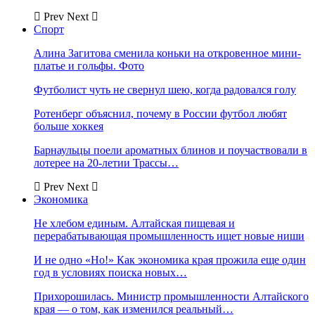
Prev
Next
Спорт
Алина Загитова сменила коньки на откровенное мини-
платье и гольфы. Фото
Футболист чуть не свернул шею, когда радовался голу
Ротенберг объяснил, почему в России футбол любят
больше хоккея
Барнаульцы поели ароматных блинов и поучаствовали в
лотерее на 20-летии Трассы…
Prev
Next
Экономика
Не хлебом единым. Алтайская пищевая и
перерабатывающая промышленность ищет новые ниши
И не одно «Но!» Как экономика края прожила еще один
год в условиях поиска новых…
Прихорошилась. Министр промышленности Алтайского
края — о том, как изменился реальный…