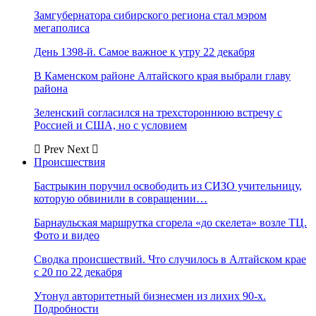
Замгубернатора сибирского региона стал мэром
мегаполиса
День 1398-й. Самое важное к утру 22 декабря
В Каменском районе Алтайского края выбрали главу
района
Зеленский согласился на трехстороннюю встречу с
Россией и США, но с условием
Prev
Next
Происшествия
Бастрыкин поручил освободить из СИЗО учительницу,
которую обвинили в совращении…
Барнаульская маршрутка сгорела «до скелета» возле ТЦ.
Фото и видео
Сводка происшествий. Что случилось в Алтайском крае
с 20 по 22 декабря
Утонул авторитетный бизнесмен из лихих 90-х.
Подробности