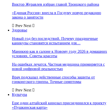
Виктор Журавлев избран главой Троицкого района
«Единая Россия» внесла в Госдуму новую редакцию
закона о занятости
Prev
Next
Здоровье
Новый год без последствий. Почему праздничные
каникулы становятся испытанием для…
Маникюр как в салоне к Новому году 2026 в домашних
условиях. Советы красоты
На ошибках лечатся. Частная медицина примиряется с
новой цифровой реальностью
Врач подсказал действенные способы защиты от
гонконгского гриппа. Точные симптомы
Prev
Next
Культура
Еще один алтайский кинозал присоединился к проекту
«Пушкинская карта»