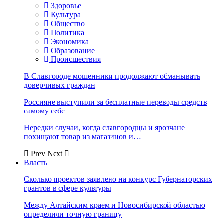
Здоровье
Культура
Общество
Политика
Экономика
Образование
Происшествия
В Славгороде мошенники продолжают обманывать
доверчивых граждан
Россияне выступили за бесплатные переводы средств
самому себе
Нередки случаи, когда славгородцы и яровчане
похищают товар из магазинов и…
Prev
Next
Власть
Сколько проектов заявлено на конкурс Губернаторских
грантов в сфере культуры
Между Алтайским краем и Новосибирской областью
определили точную границу