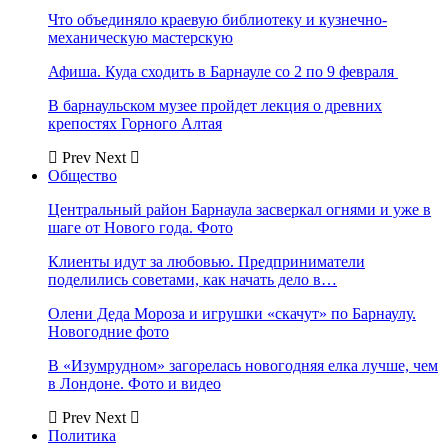
Что объединяло краевую библиотеку и кузнечно-
механическую мастерскую
Афиша. Куда сходить в Барнауле со 2 по 9 февраля
В барнаульском музее пройдет лекция о древних
крепостях Горного Алтая
Prev
Next
Общество
Центральный район Барнаула засверкал огнями и уже в
шаге от Нового года. Фото
Клиенты идут за любовью. Предприниматели
поделились советами, как начать дело в…
Олени Деда Мороза и игрушки «скачут» по Барнаулу.
Новогодние фото
В «Изумрудном» загорелась новогодняя елка лучше, чем
в Лондоне. Фото и видео
Prev
Next
Политика