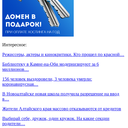
Интересное:
Режиссеры, актеры и кинокритики. Кто прошел по красной…
Библиотеку в Камне-на-Оби модернизируют за 6
миллионов…
156 человек выздоровели, 3 человека умерли:
коронавирусная…
В Новоалтайске новая школа получила разрешение на ввод
в…
Жители Алтайского края массово отказываются от кредитов
Выбирай себе, дружок, один кружок. На какие секции
родители…