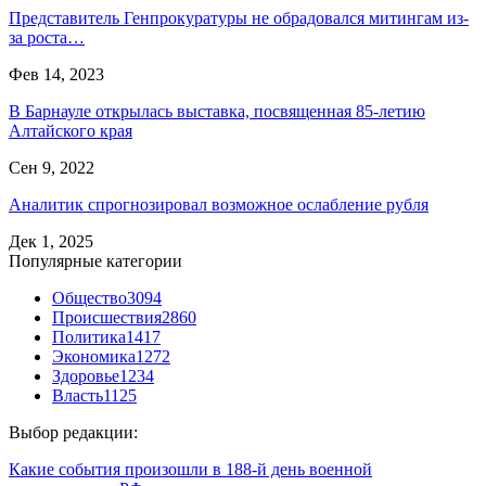
Представитель Генпрокуратуры не обрадовался митингам из-
за роста…
Фев 14, 2023
В Барнауле открылась выставка, посвященная 85-летию
Алтайского края
Сен 9, 2022
Аналитик спрогнозировал возможное ослабление рубля
Дек 1, 2025
Популярные категории
Общество
3094
Происшествия
2860
Политика
1417
Экономика
1272
Здоровье
1234
Власть
1125
Выбор редакции:
Какие события произошли в 188-й день военной