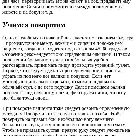
два часа, переворачивать его на живот, на бок, придавать ему
положение Симса (промежуточное между положением на
животе и на боку) и т. д.
Учимся поворотам
Одно из удобных положений называется положением Фаулера
– промежуточное между лежачим и сидячим положением
пациента, когда он находится под наклоном 45–60 градусов.
Особенно рекомендуется оно страдающим одышкой. В таком
положении большинству лежачих больных удобно
разговаривать, принимать пищу, проводить утренний туалет.
Первое, что следует сделать при перемещении пациента, –
убрать из-под него все валики и подушки. Если нет
многофункциональной кровати, то можно подложить
обычный стул, а на него подушку. Далее помещаем валики
под бедра, под поясницу, плечи, фиксируем пятки, чтобы у
ног была точка опоры.
При повороте пациента тоже следует освоить определенную
методику. Поворачивать его нужно только на себя. Чтобы
повернуть на правый бок, необходимо ногу лежачего
больного согнуть, а ступню подвести в подколенную ямку.
Чтобы не придавить сустав, правую руку следует уложить на
противоположное плечо. Одна рука ложится на бедро