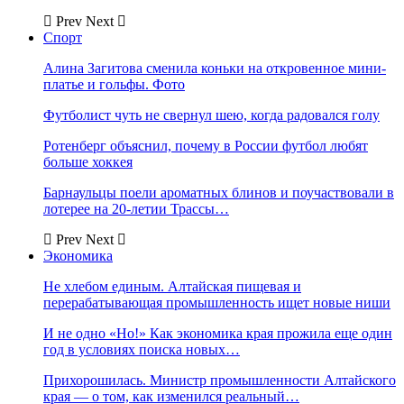
Prev
Next
Спорт
Алина Загитова сменила коньки на откровенное мини-
платье и гольфы. Фото
Футболист чуть не свернул шею, когда радовался голу
Ротенберг объяснил, почему в России футбол любят
больше хоккея
Барнаульцы поели ароматных блинов и поучаствовали в
лотерее на 20-летии Трассы…
Prev
Next
Экономика
Не хлебом единым. Алтайская пищевая и
перерабатывающая промышленность ищет новые ниши
И не одно «Но!» Как экономика края прожила еще один
год в условиях поиска новых…
Прихорошилась. Министр промышленности Алтайского
края — о том, как изменился реальный…