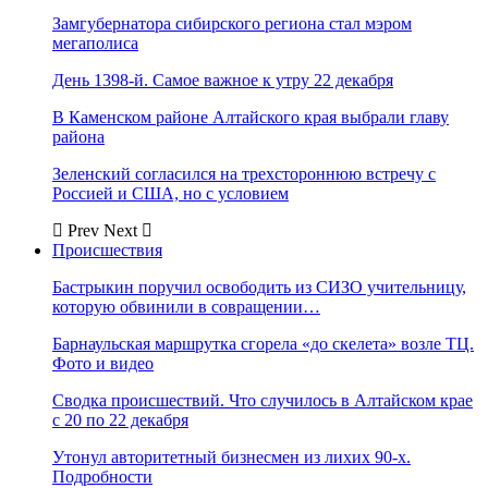
Замгубернатора сибирского региона стал мэром
мегаполиса
День 1398-й. Самое важное к утру 22 декабря
В Каменском районе Алтайского края выбрали главу
района
Зеленский согласился на трехстороннюю встречу с
Россией и США, но с условием
Prev
Next
Происшествия
Бастрыкин поручил освободить из СИЗО учительницу,
которую обвинили в совращении…
Барнаульская маршрутка сгорела «до скелета» возле ТЦ.
Фото и видео
Сводка происшествий. Что случилось в Алтайском крае
с 20 по 22 декабря
Утонул авторитетный бизнесмен из лихих 90-х.
Подробности