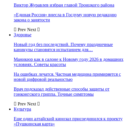
Виктор Журавлев избран главой Троицкого района
«Единая Россия» внесла в Госдуму новую редакцию
закона о занятости
Prev
Next
Здоровье
Новый год без последствий. Почему праздничные
каникулы становятся испытанием для…
Маникюр как в салоне к Новому году 2026 в домашних
условиях. Советы красоты
На ошибках лечатся. Частная медицина примиряется с
новой цифровой реальностью
Врач подсказал действенные способы защиты от
гонконгского гриппа. Точные симптомы
Prev
Next
Культура
Еще один алтайский кинозал присоединился к проекту
«Пушкинская карта»