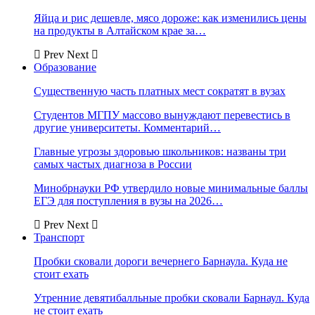
Яйца и рис дешевле, мясо дороже: как изменились цены
на продукты в Алтайском крае за…
Prev
Next
Образование
Существенную часть платных мест сократят в вузах
Студентов МГПУ массово вынуждают перевестись в
другие университеты. Комментарий…
Главные угрозы здоровью школьников: названы три
самых частых диагноза в России
Минобрнауки РФ утвердило новые минимальные баллы
ЕГЭ для поступления в вузы на 2026…
Prev
Next
Транспорт
Пробки сковали дороги вечернего Барнаула. Куда не
стоит ехать
Утренние девятибалльные пробки сковали Барнаул. Куда
не стоит ехать