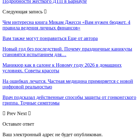
Подробности жесткого ДТП в Барнауле
Следующая запись
Чем интересна книга Микам Джесси «Вам нужен бюджет. 4
правила ведения личных финансов»
Вам также могут понравиться
Еще от автора
Новый год без последствий. Почему праздничные каникулы
становятся испытанием для…
Маникюр как в салоне к Новому году 2026 в домашних
условиях. Советы красоты
На ошибках лечатся. Частная медицина примиряется с новой
цифровой реальностью
Врач подсказал действенные способы защиты от гонконгского
гриппа. Точные симптомы
Prev
Next
Оставьте ответ
Ваш электронный адрес не будет опубликован.