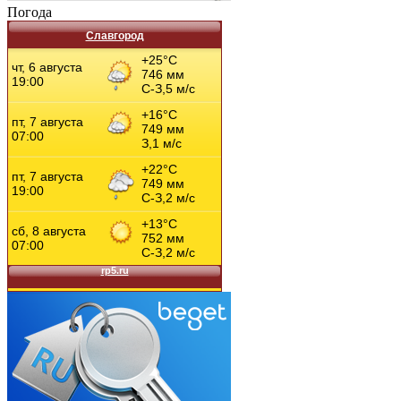
Погода
Славгород