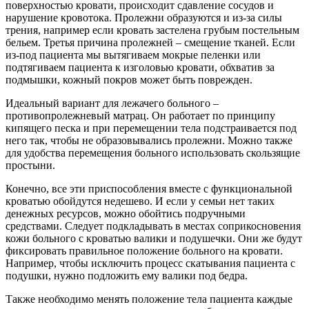
поверхностью кровати, происходит сдавление сосудов и
нарушение кровотока. Пролежни образуются и из-за силы
трения, например если кровать застелена грубым постельным
бельем. Третья причина пролежней – смещение тканей. Если
из-под пациента мы вытягиваем мокрые пеленки или
подтягиваем пациента к изголовью кровати, обхватив за
подмышки, кожный покров может быть поврежден.
Идеальный вариант для лежачего больного –
противопролежневый матрац. Он работает по принципу
кипящего песка и при перемещении тела подстраивается под
него так, чтобы не образовывались пролежни. Можно также
для удобства перемещения больного использовать скользящие
простыни.
Конечно, все эти приспособления вместе с функциональной
кроватью обойдутся недешево. И если у семьи нет таких
денежных ресурсов, можно обойтись подручными
средствами. Следует подкладывать в местах соприкосновения
кожи больного с кроватью валики и подушечки. Они же будут
фиксировать правильное положение больного на кровати.
Например, чтобы исключить процесс скатывания пациента с
подушки, нужно подложить ему валики под бедра.
Также необходимо менять положение тела пациента каждые