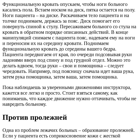
Функциональную кровать опускаем, чтобы ноги больного
касались пола. Встаем носком на диск, пятка остается на полу.
Ноги пациента – на диске. Раскачиваем тело пациента и на
толчке поднимаем, держась за пояс. Диск помогает его
повернуть спиной к стулу. Пересаживаем больного со стула на
кровать в обратном порядке описанных действий. В конце
манипуляций снимаем с пациента пояс, надеваем ему на ноги
и переносим их на середину кровати. Поднимаем
функциональную кровать до середины вашего бедра.
Пациента передвигаем от края, по очереди подсовывая руки
ладонями вверх под спину и под грудной отдел. Можно это
делать вдвоем, тогда руки – свои и помощника – следует
чередовать. Например, под поясницу сначала идет ваша рука,
затем рука помощника, затем ваша, затем помощника.
Пока наблюдаешь за уверенными движениями инструктора,
кажется все легко и просто. Стоит взяться самому, как
понимаешь, что каждое движение нужно оттачивать, чтобы не
навредить больному.
Против пролежней
Одна из проблем лежачих больных – образование пролежней.
Если у пациента есть соприкосновение кожи с жесткой