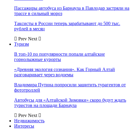
Пассажиры автобуса из Барнаула в Павлодар застряли на
трассе в сильный мороз
Таксисты в России теперь зарабатывают до 500 тыс.
рублей в месяц
Prev
Next
Туризм
В топ-10 по популярности попали алтайские
горнолыжные курорты
«Древняя экология сознания». Как Горный Алтай
разговаривает через водоемы
Владимира Путина попросили защитить турагентов от
фототроллей
Автобусы для «Алтайской Зимовки» скоро будут ждать
туристов на площади Барнаула
Prev
Next
Недвижимость
Интересы