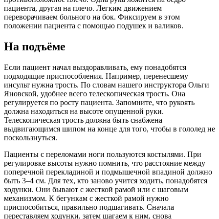
пациента, другая на плечо. Легким движением
переворачиваем больного на бок. Фиксируем в этом
положении пациента с помощью подушек и валиков.
На подъёме
Если пациент начал выздоравливать, ему понадобятся
подходящие приспособления. Например, перенесшему
инсульт нужна трость. По словам нашего инструктора Ольги
Яновской, удобнее всего телескопическая трость. Она
регулируется по росту пациента. Запомните, что рукоять
должна находиться на высоте опущенной руки.
Телескопическая трость должна быть снабжена
выдвигающимся шипом на конце для того, чтобы в гололед не
поскользнуться.
Пациенты с переломами ноги пользуются костылями. При
регулировке высоты нужно помнить, что расстояние между
поперечной перекладиной и подмышечной впадиной должно
быть 3–4 см. Для тех, кто заново учится ходить, понадобятся
ходунки. Они бывают с жесткой рамой или с шаговым
механизмом. К бегункам с жесткой рамой нужно
приспособиться, правильно подшагивать. Сначала
переставляем ходунки, затем шагаем к ним, снова