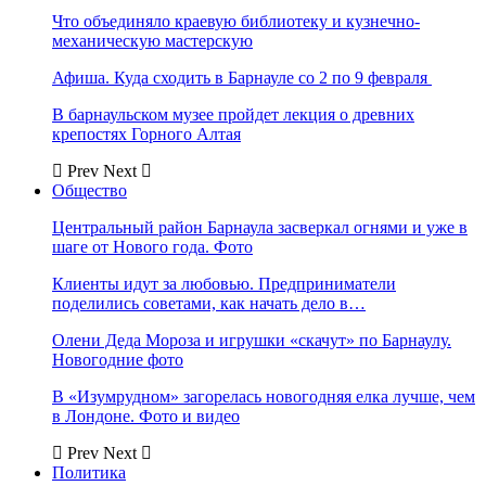
Что объединяло краевую библиотеку и кузнечно-
механическую мастерскую
Афиша. Куда сходить в Барнауле со 2 по 9 февраля
В барнаульском музее пройдет лекция о древних
крепостях Горного Алтая
Prev
Next
Общество
Центральный район Барнаула засверкал огнями и уже в
шаге от Нового года. Фото
Клиенты идут за любовью. Предприниматели
поделились советами, как начать дело в…
Олени Деда Мороза и игрушки «скачут» по Барнаулу.
Новогодние фото
В «Изумрудном» загорелась новогодняя елка лучше, чем
в Лондоне. Фото и видео
Prev
Next
Политика