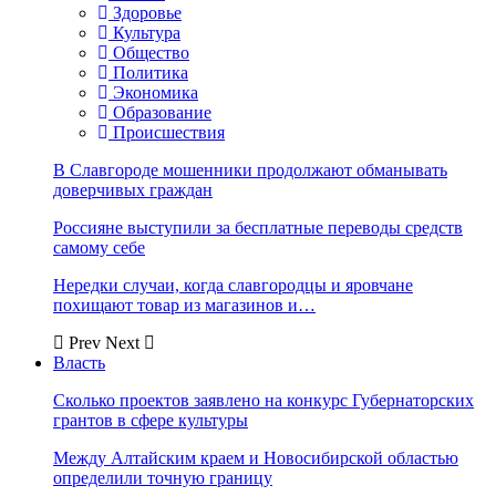
Здоровье
Культура
Общество
Политика
Экономика
Образование
Происшествия
В Славгороде мошенники продолжают обманывать
доверчивых граждан
Россияне выступили за бесплатные переводы средств
самому себе
Нередки случаи, когда славгородцы и яровчане
похищают товар из магазинов и…
Prev
Next
Власть
Сколько проектов заявлено на конкурс Губернаторских
грантов в сфере культуры
Между Алтайским краем и Новосибирской областью
определили точную границу