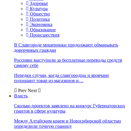
Здоровье
Культура
Общество
Политика
Экономика
Образование
Происшествия
В Славгороде мошенники продолжают обманывать
доверчивых граждан
Россияне выступили за бесплатные переводы средств
самому себе
Нередки случаи, когда славгородцы и яровчане
похищают товар из магазинов и…
Prev
Next
Власть
Сколько проектов заявлено на конкурс Губернаторских
грантов в сфере культуры
Между Алтайским краем и Новосибирской областью
определили точную границу