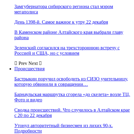
Замгубернатора сибирского региона стал мэром
мегаполиса
День 1398-й. Самое важное к утру 22 декабря
В Каменском районе Алтайского края выбрали главу
района
Зеленский согласился на трехстороннюю встречу с
Россией и США, но с условием
Prev
Next
Происшествия
Бастрыкин поручил освободить из СИЗО учительницу,
которую обвинили в совращении…
Барнаульская маршрутка сгорела «до скелета» возле ТЦ.
Фото и видео
Сводка происшествий. Что случилось в Алтайском крае
с 20 по 22 декабря
Утонул авторитетный бизнесмен из лихих 90-х.
Подробности