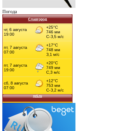
Погода
Славгород