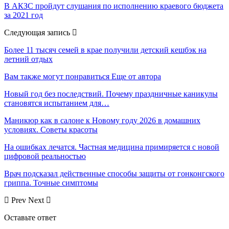
В АКЗС пройдут слушания по исполнению краевого бюджета
за 2021 год
Следующая запись
Более 11 тысяч семей в крае получили детский кешбэк на
летний отдых
Вам также могут понравиться
Еще от автора
Новый год без последствий. Почему праздничные каникулы
становятся испытанием для…
Маникюр как в салоне к Новому году 2026 в домашних
условиях. Советы красоты
На ошибках лечатся. Частная медицина примиряется с новой
цифровой реальностью
Врач подсказал действенные способы защиты от гонконгского
гриппа. Точные симптомы
Prev
Next
Оставьте ответ