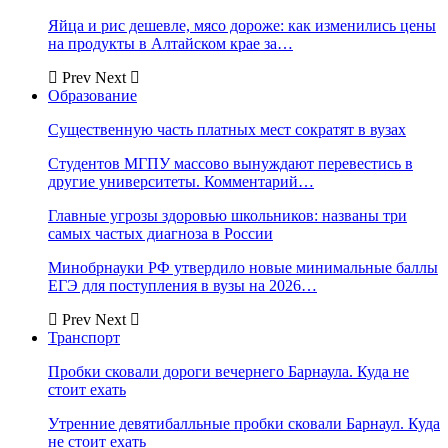
Яйца и рис дешевле, мясо дороже: как изменились цены
на продукты в Алтайском крае за…
Prev
Next
Образование
Существенную часть платных мест сократят в вузах
Студентов МГПУ массово вынуждают перевестись в
другие университеты. Комментарий…
Главные угрозы здоровью школьников: названы три
самых частых диагноза в России
Минобрнауки РФ утвердило новые минимальные баллы
ЕГЭ для поступления в вузы на 2026…
Prev
Next
Транспорт
Пробки сковали дороги вечернего Барнаула. Куда не
стоит ехать
Утренние девятибалльные пробки сковали Барнаул. Куда
не стоит ехать