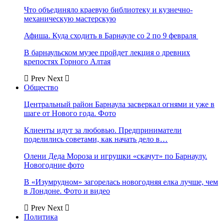
Что объединяло краевую библиотеку и кузнечно-
механическую мастерскую
Афиша. Куда сходить в Барнауле со 2 по 9 февраля
В барнаульском музее пройдет лекция о древних
крепостях Горного Алтая
Prev
Next
Общество
Центральный район Барнаула засверкал огнями и уже в
шаге от Нового года. Фото
Клиенты идут за любовью. Предприниматели
поделились советами, как начать дело в…
Олени Деда Мороза и игрушки «скачут» по Барнаулу.
Новогодние фото
В «Изумрудном» загорелась новогодняя елка лучше, чем
в Лондоне. Фото и видео
Prev
Next
Политика