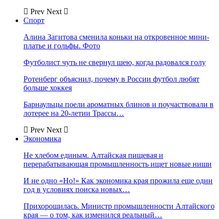
Prev
Next
Спорт
Алина Загитова сменила коньки на откровенное мини-
платье и гольфы. Фото
Футболист чуть не свернул шею, когда радовался голу
Ротенберг объяснил, почему в России футбол любят
больше хоккея
Барнаульцы поели ароматных блинов и поучаствовали в
лотерее на 20-летии Трассы…
Prev
Next
Экономика
Не хлебом единым. Алтайская пищевая и
перерабатывающая промышленность ищет новые ниши
И не одно «Но!» Как экономика края прожила еще один
год в условиях поиска новых…
Прихорошилась. Министр промышленности Алтайского
края — о том, как изменился реальный…