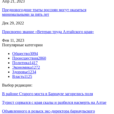
Апр 21, 2023
Предновогодние траты россиян могут оказаться
минимальными за пять лет
Дек 29, 2022
Присвоено звание «Ветеран труда Алтайского края»
Фев 11, 2023
Популярные категории
Общество
3094
Происшествия
2860
Политика
1417
Экономика
1272
Здоровье
1234
Власть
1125
Выбор редакции:
В районе Старого моста в Барнауле загорелись поля
Турист сорвался с края скалы и разбился насмерть на Алтае
Объявленного в розыск экс-директора барнаульского