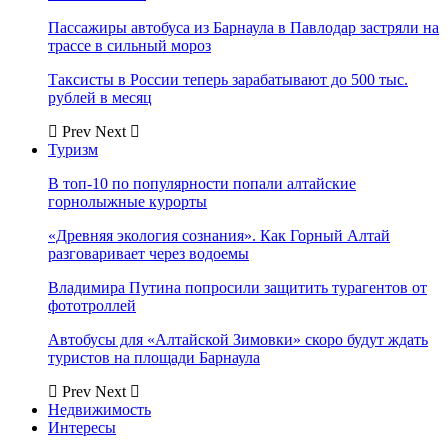
Пассажиры автобуса из Барнаула в Павлодар застряли на
трассе в сильный мороз
Таксисты в России теперь зарабатывают до 500 тыс.
рублей в месяц
Prev
Next
Туризм
В топ-10 по популярности попали алтайские
горнолыжные курорты
«Древняя экология сознания». Как Горный Алтай
разговаривает через водоемы
Владимира Путина попросили защитить турагентов от
фототроллей
Автобусы для «Алтайской Зимовки» скоро будут ждать
туристов на площади Барнаула
Prev
Next
Недвижимость
Интересы