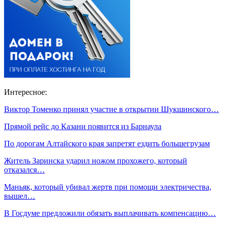
Интересное:
Виктор Томенко принял участие в открытии Шукшинского…
Прямой рейс до Казани появится из Барнаула
По дорогам Алтайского края запретят ездить большегрузам
Житель Заринска ударил ножом прохожего, который
отказался…
Маньяк, который убивал жертв при помощи электричества,
вышел…
В Госдуме предложили обязать выплачивать компенсацию…