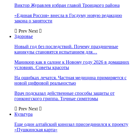
Виктор Журавлев избран главой Троицкого района
«Единая Россия» внесла в Госдуму новую редакцию
закона о занятости
Prev
Next
Здоровье
Новый год без последствий. Почему праздничные
каникулы становятся испытанием для…
Маникюр как в салоне к Новому году 2026 в домашних
условиях. Советы красоты
На ошибках лечатся. Частная медицина примиряется с
новой цифровой реальностью
Врач подсказал действенные способы защиты от
гонконгского гриппа. Точные симптомы
Prev
Next
Культура
Еще один алтайский кинозал присоединился к проекту
«Пушкинская карта»