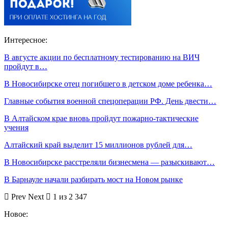
Интересное:
В августе акции по бесплатному тестированию на ВИЧ
пройдут в…
В Новосибирске отец погибшего в детском доме ребенка…
Главные события военной спецоперации РФ. День двести…
В Алтайском крае вновь пройдут пожарно-тактические
учения
Алтайский край выделит 15 миллионов рублей для…
В Новосибирске расстреляли бизнесмена — разыскивают…
В Барнауле начали разбирать мост на Новом рынке
Prev
Next
1 из 2 347
Новое: