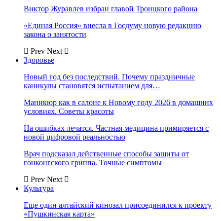
Виктор Журавлев избран главой Троицкого района
«Единая Россия» внесла в Госдуму новую редакцию
закона о занятости
Prev
Next
Здоровье
Новый год без последствий. Почему праздничные
каникулы становятся испытанием для…
Маникюр как в салоне к Новому году 2026 в домашних
условиях. Советы красоты
На ошибках лечатся. Частная медицина примиряется с
новой цифровой реальностью
Врач подсказал действенные способы защиты от
гонконгского гриппа. Точные симптомы
Prev
Next
Культура
Еще один алтайский кинозал присоединился к проекту
«Пушкинская карта»