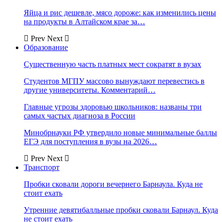
Яйца и рис дешевле, мясо дороже: как изменились цены
на продукты в Алтайском крае за…
Prev
Next
Образование
Существенную часть платных мест сократят в вузах
Студентов МГПУ массово вынуждают перевестись в
другие университеты. Комментарий…
Главные угрозы здоровью школьников: названы три
самых частых диагноза в России
Минобрнауки РФ утвердило новые минимальные баллы
ЕГЭ для поступления в вузы на 2026…
Prev
Next
Транспорт
Пробки сковали дороги вечернего Барнаула. Куда не
стоит ехать
Утренние девятибалльные пробки сковали Барнаул. Куда
не стоит ехать