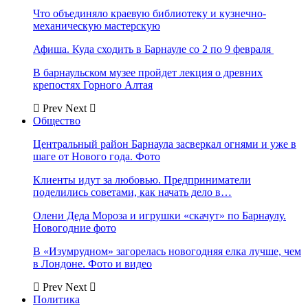
Что объединяло краевую библиотеку и кузнечно-
механическую мастерскую
Афиша. Куда сходить в Барнауле со 2 по 9 февраля
В барнаульском музее пройдет лекция о древних
крепостях Горного Алтая
Prev
Next
Общество
Центральный район Барнаула засверкал огнями и уже в
шаге от Нового года. Фото
Клиенты идут за любовью. Предприниматели
поделились советами, как начать дело в…
Олени Деда Мороза и игрушки «скачут» по Барнаулу.
Новогодние фото
В «Изумрудном» загорелась новогодняя елка лучше, чем
в Лондоне. Фото и видео
Prev
Next
Политика