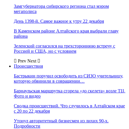
Замгубернатора сибирского региона стал мэром
мегаполиса
День 1398-й. Самое важное к утру 22 декабря
В Каменском районе Алтайского края выбрали главу
района
Зеленский согласился на трехстороннюю встречу с
Россией и США, но с условием
Prev
Next
Происшествия
Бастрыкин поручил освободить из СИЗО учительницу,
которую обвинили в совращении…
Барнаульская маршрутка сгорела «до скелета» возле ТЦ.
Фото и видео
Сводка происшествий. Что случилось в Алтайском крае
с 20 по 22 декабря
Утонул авторитетный бизнесмен из лихих 90-х.
Подробности