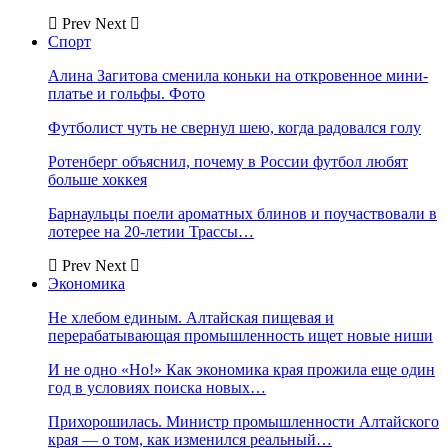
Prev
Next
Спорт
Алина Загитова сменила коньки на откровенное мини-
платье и гольфы. Фото
Футболист чуть не свернул шею, когда радовался голу
Ротенберг объяснил, почему в России футбол любят
больше хоккея
Барнаульцы поели ароматных блинов и поучаствовали в
лотерее на 20-летии Трассы…
Prev
Next
Экономика
Не хлебом единым. Алтайская пищевая и
перерабатывающая промышленность ищет новые ниши
И не одно «Но!» Как экономика края прожила еще один
год в условиях поиска новых…
Прихорошилась. Министр промышленности Алтайского
края — о том, как изменился реальный…