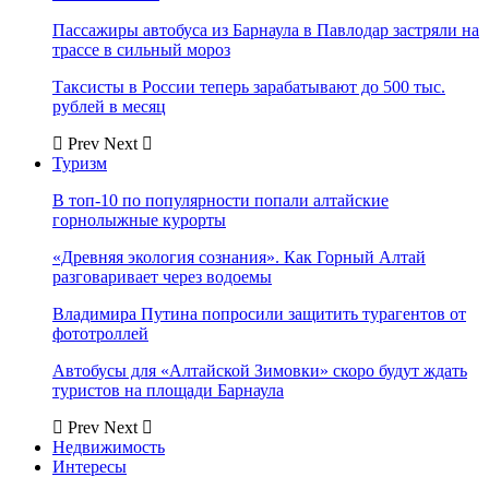
Пассажиры автобуса из Барнаула в Павлодар застряли на
трассе в сильный мороз
Таксисты в России теперь зарабатывают до 500 тыс.
рублей в месяц
Prev
Next
Туризм
В топ-10 по популярности попали алтайские
горнолыжные курорты
«Древняя экология сознания». Как Горный Алтай
разговаривает через водоемы
Владимира Путина попросили защитить турагентов от
фототроллей
Автобусы для «Алтайской Зимовки» скоро будут ждать
туристов на площади Барнаула
Prev
Next
Недвижимость
Интересы