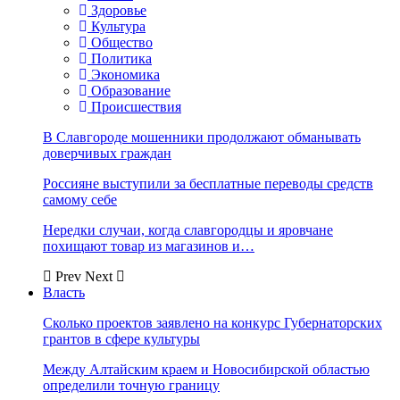
Здоровье
Культура
Общество
Политика
Экономика
Образование
Происшествия
В Славгороде мошенники продолжают обманывать
доверчивых граждан
Россияне выступили за бесплатные переводы средств
самому себе
Нередки случаи, когда славгородцы и яровчане
похищают товар из магазинов и…
Prev
Next
Власть
Сколько проектов заявлено на конкурс Губернаторских
грантов в сфере культуры
Между Алтайским краем и Новосибирской областью
определили точную границу