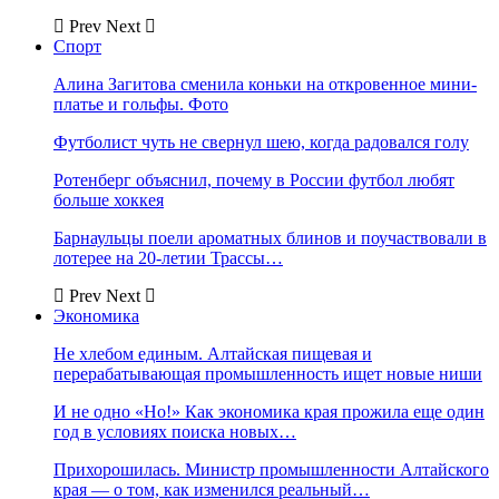
Prev
Next
Спорт
Алина Загитова сменила коньки на откровенное мини-
платье и гольфы. Фото
Футболист чуть не свернул шею, когда радовался голу
Ротенберг объяснил, почему в России футбол любят
больше хоккея
Барнаульцы поели ароматных блинов и поучаствовали в
лотерее на 20-летии Трассы…
Prev
Next
Экономика
Не хлебом единым. Алтайская пищевая и
перерабатывающая промышленность ищет новые ниши
И не одно «Но!» Как экономика края прожила еще один
год в условиях поиска новых…
Прихорошилась. Министр промышленности Алтайского
края — о том, как изменился реальный…