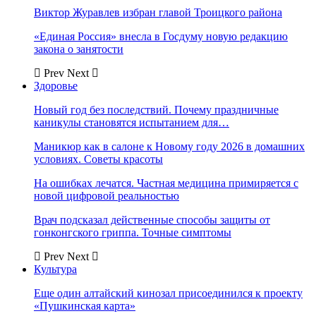
Виктор Журавлев избран главой Троицкого района
«Единая Россия» внесла в Госдуму новую редакцию
закона о занятости
Prev
Next
Здоровье
Новый год без последствий. Почему праздничные
каникулы становятся испытанием для…
Маникюр как в салоне к Новому году 2026 в домашних
условиях. Советы красоты
На ошибках лечатся. Частная медицина примиряется с
новой цифровой реальностью
Врач подсказал действенные способы защиты от
гонконгского гриппа. Точные симптомы
Prev
Next
Культура
Еще один алтайский кинозал присоединился к проекту
«Пушкинская карта»