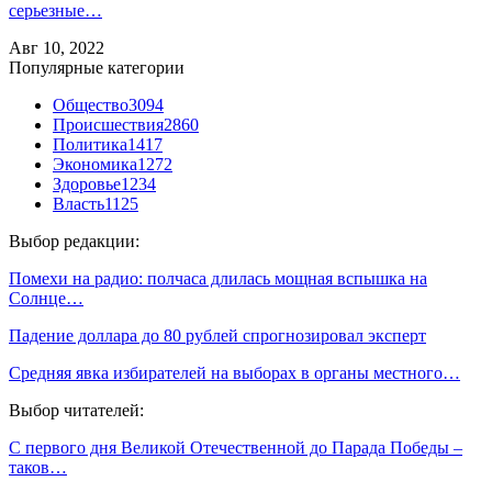
серьезные…
Авг 10, 2022
Популярные категории
Общество
3094
Происшествия
2860
Политика
1417
Экономика
1272
Здоровье
1234
Власть
1125
Выбор редакции:
Помехи на радио: полчаса длилась мощная вспышка на
Солнце…
Падение доллара до 80 рублей спрогнозировал эксперт
Средняя явка избирателей на выборах в органы местного…
Выбор читателей:
С первого дня Великой Отечественной до Парада Победы –
таков…