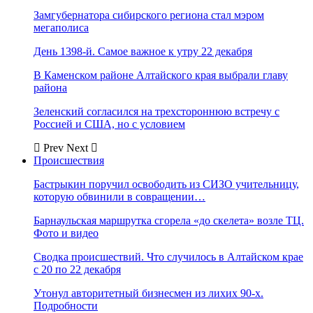
Замгубернатора сибирского региона стал мэром
мегаполиса
День 1398-й. Самое важное к утру 22 декабря
В Каменском районе Алтайского края выбрали главу
района
Зеленский согласился на трехстороннюю встречу с
Россией и США, но с условием
Prev
Next
Происшествия
Бастрыкин поручил освободить из СИЗО учительницу,
которую обвинили в совращении…
Барнаульская маршрутка сгорела «до скелета» возле ТЦ.
Фото и видео
Сводка происшествий. Что случилось в Алтайском крае
с 20 по 22 декабря
Утонул авторитетный бизнесмен из лихих 90-х.
Подробности