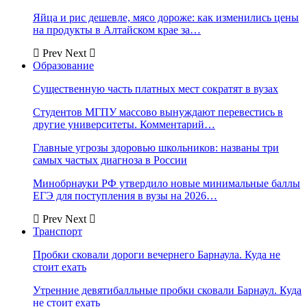
Яйца и рис дешевле, мясо дороже: как изменились цены
на продукты в Алтайском крае за…
Prev
Next
Образование
Существенную часть платных мест сократят в вузах
Студентов МГПУ массово вынуждают перевестись в
другие университеты. Комментарий…
Главные угрозы здоровью школьников: названы три
самых частых диагноза в России
Минобрнауки РФ утвердило новые минимальные баллы
ЕГЭ для поступления в вузы на 2026…
Prev
Next
Транспорт
Пробки сковали дороги вечернего Барнаула. Куда не
стоит ехать
Утренние девятибалльные пробки сковали Барнаул. Куда
не стоит ехать