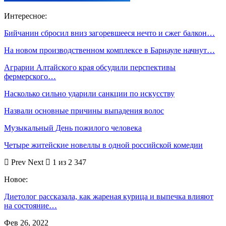
Интересное:
Бийчанин сбросил вниз загоревшееся нечто и сжег балкон…
На новом производственном комплексе в Барнауле начнут…
Аграрии Алтайского края обсудили перспективы
фермерского…
Насколько сильно ударили санкции по искусству
Назвали основные причины выпадения волос
Музыкальный День пожилого человека
Четыре житейские новеллы в одной российской комедии
Prev
Next
1 из 2 347
Новое:
Диетолог рассказала, как жареная курица и выпечка влияют
на состояние…
Фев 26, 2022