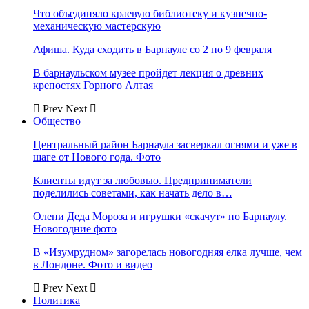
Что объединяло краевую библиотеку и кузнечно-
механическую мастерскую
Афиша. Куда сходить в Барнауле со 2 по 9 февраля
В барнаульском музее пройдет лекция о древних
крепостях Горного Алтая
Prev
Next
Общество
Центральный район Барнаула засверкал огнями и уже в
шаге от Нового года. Фото
Клиенты идут за любовью. Предприниматели
поделились советами, как начать дело в…
Олени Деда Мороза и игрушки «скачут» по Барнаулу.
Новогодние фото
В «Изумрудном» загорелась новогодняя елка лучше, чем
в Лондоне. Фото и видео
Prev
Next
Политика