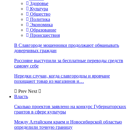
Здоровье
Культура
Общество
Политика
Экономика
Образование
Происшествия
В Славгороде мошенники продолжают обманывать
доверчивых граждан
Россияне выступили за бесплатные переводы средств
самому себе
Нередки случаи, когда славгородцы и яровчане
похищают товар из магазинов и…
Prev
Next
Власть
Сколько проектов заявлено на конкурс Губернаторских
грантов в сфере культуры
Между Алтайским краем и Новосибирской областью
определили точную границу