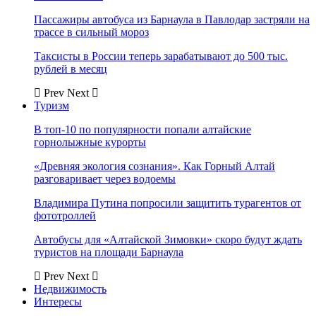
Пассажиры автобуса из Барнаула в Павлодар застряли на
трассе в сильный мороз
Таксисты в России теперь зарабатывают до 500 тыс.
рублей в месяц
Prev
Next
Туризм
В топ-10 по популярности попали алтайские
горнолыжные курорты
«Древняя экология сознания». Как Горный Алтай
разговаривает через водоемы
Владимира Путина попросили защитить турагентов от
фототроллей
Автобусы для «Алтайской Зимовки» скоро будут ждать
туристов на площади Барнаула
Prev
Next
Недвижимость
Интересы