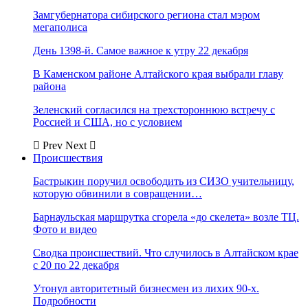
Замгубернатора сибирского региона стал мэром
мегаполиса
День 1398-й. Самое важное к утру 22 декабря
В Каменском районе Алтайского края выбрали главу
района
Зеленский согласился на трехстороннюю встречу с
Россией и США, но с условием
Prev
Next
Происшествия
Бастрыкин поручил освободить из СИЗО учительницу,
которую обвинили в совращении…
Барнаульская маршрутка сгорела «до скелета» возле ТЦ.
Фото и видео
Сводка происшествий. Что случилось в Алтайском крае
с 20 по 22 декабря
Утонул авторитетный бизнесмен из лихих 90-х.
Подробности