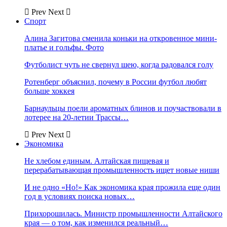
Prev
Next
Спорт
Алина Загитова сменила коньки на откровенное мини-
платье и гольфы. Фото
Футболист чуть не свернул шею, когда радовался голу
Ротенберг объяснил, почему в России футбол любят
больше хоккея
Барнаульцы поели ароматных блинов и поучаствовали в
лотерее на 20-летии Трассы…
Prev
Next
Экономика
Не хлебом единым. Алтайская пищевая и
перерабатывающая промышленность ищет новые ниши
И не одно «Но!» Как экономика края прожила еще один
год в условиях поиска новых…
Прихорошилась. Министр промышленности Алтайского
края — о том, как изменился реальный…