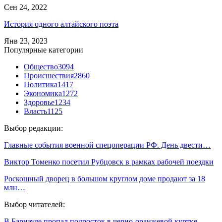
Сен 24, 2022
История одного алтайского поэта
Янв 23, 2023
Популярные категории
Общество
3094
Происшествия
2860
Политика
1417
Экономика
1272
Здоровье
1234
Власть
1125
Выбор редакции:
Главные события военной спецоперации РФ. День двести…
Виктор Томенко посетил Рубцовск в рамках рабочей поездки
Роскошный дворец в большом круглом доме продают за 18
млн…
Выбор читателей:
В Барнауле пропал подросток в черно-оранжевой куртке