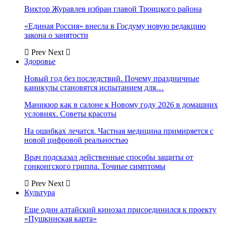
Виктор Журавлев избран главой Троицкого района
«Единая Россия» внесла в Госдуму новую редакцию
закона о занятости
Prev
Next
Здоровье
Новый год без последствий. Почему праздничные
каникулы становятся испытанием для…
Маникюр как в салоне к Новому году 2026 в домашних
условиях. Советы красоты
На ошибках лечатся. Частная медицина примиряется с
новой цифровой реальностью
Врач подсказал действенные способы защиты от
гонконгского гриппа. Точные симптомы
Prev
Next
Культура
Еще один алтайский кинозал присоединился к проекту
«Пушкинская карта»