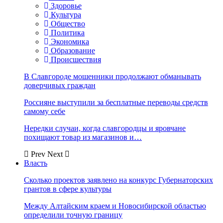
Здоровье
Культура
Общество
Политика
Экономика
Образование
Происшествия
В Славгороде мошенники продолжают обманывать
доверчивых граждан
Россияне выступили за бесплатные переводы средств
самому себе
Нередки случаи, когда славгородцы и яровчане
похищают товар из магазинов и…
Prev
Next
Власть
Сколько проектов заявлено на конкурс Губернаторских
грантов в сфере культуры
Между Алтайским краем и Новосибирской областью
определили точную границу