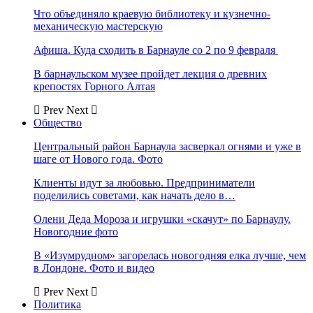
Что объединяло краевую библиотеку и кузнечно-
механическую мастерскую
Афиша. Куда сходить в Барнауле со 2 по 9 февраля
В барнаульском музее пройдет лекция о древних
крепостях Горного Алтая
Prev
Next
Общество
Центральный район Барнаула засверкал огнями и уже в
шаге от Нового года. Фото
Клиенты идут за любовью. Предприниматели
поделились советами, как начать дело в…
Олени Деда Мороза и игрушки «скачут» по Барнаулу.
Новогодние фото
В «Изумрудном» загорелась новогодняя елка лучше, чем
в Лондоне. Фото и видео
Prev
Next
Политика