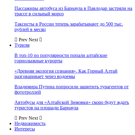
Пассажиры автобуса из Барнаула в Павлодар застряли на
трассе в сильный мороз
Таксисты в России теперь зарабатывают до 500 тыс.
рублей в месяц
Prev
Next
Туризм
В топ-10 по популярности попали алтайские
горнолыжные курорты
«Древняя экология сознания». Как Горный Алтай
разговаривает через водоемы
Владимира Путина попросили защитить турагентов от
фототроллей
Автобусы для «Алтайской Зимовки» скоро будут ждать
туристов на площади Барнаула
Prev
Next
Недвижимость
Интересы