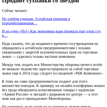
Продают сухпайки со звездой
Сейчас читают:
Не хлебом единым. Алтайская пищевая и
перерабатывающая…
И не одно «Но!» Как экономика края прожила еще один год
в…
Надо сказать, что до недавнего времени госучреждения не
обращались к алтайским предпринимателям с исками,
связанными с защитой исключительных прав на торговые
знаки — судились только частные компании.
Между тем, подать иск Министерству обороны ничего особо
не мешало: ведомство зарегистрировало за собой торговые
знаки еще в 2014 году, следует из сведений «РБК Компании».
К тому же сами предприниматели подают для этого
множество поводов. К примеру, на онлайн-платформах можно
без труда обнаружить всевозможные товары с надписью
«Армия России» и звездой с разрывом по центру — а этот
знак как раз и принадлежит Минобороны.
Не удивимся, если судов из-за товарных знаков между