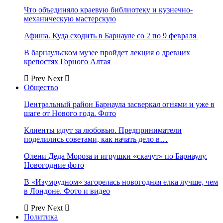
Что объединяло краевую библиотеку и кузнечно-
механическую мастерскую
Афиша. Куда сходить в Барнауле со 2 по 9 февраля
В барнаульском музее пройдет лекция о древних
крепостях Горного Алтая
Prev
Next
Общество
Центральный район Барнаула засверкал огнями и уже в
шаге от Нового года. Фото
Клиенты идут за любовью. Предприниматели
поделились советами, как начать дело в…
Олени Деда Мороза и игрушки «скачут» по Барнаулу.
Новогодние фото
В «Изумрудном» загорелась новогодняя елка лучше, чем
в Лондоне. Фото и видео
Prev
Next
Политика