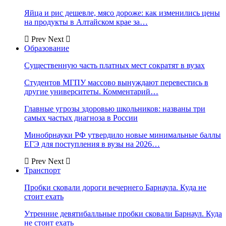
Яйца и рис дешевле, мясо дороже: как изменились цены
на продукты в Алтайском крае за…
Prev
Next
Образование
Существенную часть платных мест сократят в вузах
Студентов МГПУ массово вынуждают перевестись в
другие университеты. Комментарий…
Главные угрозы здоровью школьников: названы три
самых частых диагноза в России
Минобрнауки РФ утвердило новые минимальные баллы
ЕГЭ для поступления в вузы на 2026…
Prev
Next
Транспорт
Пробки сковали дороги вечернего Барнаула. Куда не
стоит ехать
Утренние девятибалльные пробки сковали Барнаул. Куда
не стоит ехать