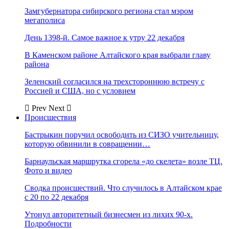
Замгубернатора сибирского региона стал мэром
мегаполиса
День 1398-й. Самое важное к утру 22 декабря
В Каменском районе Алтайского края выбрали главу
района
Зеленский согласился на трехстороннюю встречу с
Россией и США, но с условием
Prev
Next
Происшествия
Бастрыкин поручил освободить из СИЗО учительницу,
которую обвинили в совращении…
Барнаульская маршрутка сгорела «до скелета» возле ТЦ.
Фото и видео
Сводка происшествий. Что случилось в Алтайском крае
с 20 по 22 декабря
Утонул авторитетный бизнесмен из лихих 90-х.
Подробности