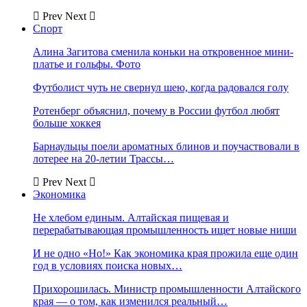
Prev
Next
Спорт
Алина Загитова сменила коньки на откровенное мини-
платье и гольфы. Фото
Футболист чуть не свернул шею, когда радовался голу
Ротенберг объяснил, почему в России футбол любят
больше хоккея
Барнаульцы поели ароматных блинов и поучаствовали в
лотерее на 20-летии Трассы…
Prev
Next
Экономика
Не хлебом единым. Алтайская пищевая и
перерабатывающая промышленность ищет новые ниши
И не одно «Но!» Как экономика края прожила еще один
год в условиях поиска новых…
Прихорошилась. Министр промышленности Алтайского
края — о том, как изменился реальный…