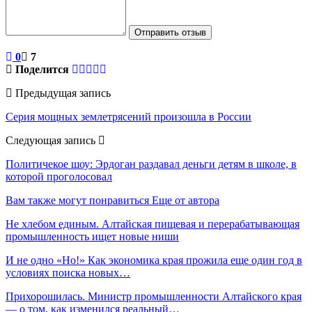
Отправить отзыв
0
7
Поделится
Предыдущая запись
Серия мощных землетрясений произошла в России
Следующая запись
Политичекое шоу: Эрдоган раздавал деньги детям в школе, в
которой проголосовал
Вам также могут понравиться
Еще от автора
Не хлебом единым. Алтайская пищевая и перерабатывающая
промышленность ищет новые ниши
И не одно «Но!» Как экономика края прожила еще один год в
условиях поиска новых…
Прихорошилась. Министр промышленности Алтайского края
— о том, как изменился реальный…