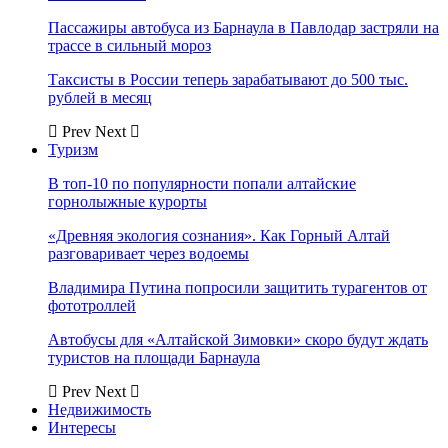
Пассажиры автобуса из Барнаула в Павлодар застряли на
трассе в сильный мороз
Таксисты в России теперь зарабатывают до 500 тыс.
рублей в месяц
Prev
Next
Туризм
В топ-10 по популярности попали алтайские
горнолыжные курорты
«Древняя экология сознания». Как Горный Алтай
разговаривает через водоемы
Владимира Путина попросили защитить турагентов от
фототроллей
Автобусы для «Алтайской Зимовки» скоро будут ждать
туристов на площади Барнаула
Prev
Next
Недвижимость
Интересы