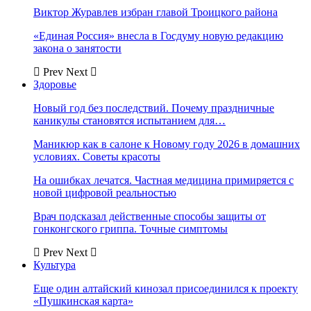
Виктор Журавлев избран главой Троицкого района
«Единая Россия» внесла в Госдуму новую редакцию
закона о занятости
Prev
Next
Здоровье
Новый год без последствий. Почему праздничные
каникулы становятся испытанием для…
Маникюр как в салоне к Новому году 2026 в домашних
условиях. Советы красоты
На ошибках лечатся. Частная медицина примиряется с
новой цифровой реальностью
Врач подсказал действенные способы защиты от
гонконгского гриппа. Точные симптомы
Prev
Next
Культура
Еще один алтайский кинозал присоединился к проекту
«Пушкинская карта»