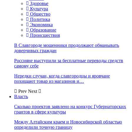
Здоровье
Культура
Общество
Политика
Экономика
Образование
Происшествия
В Славгороде мошенники продолжают обманывать
доверчивых граждан
Россияне выступили за бесплатные переводы средств
самому себе
Нередки случаи, когда славгородцы и яровчане
похищают товар из магазинов и…
Prev
Next
Власть
Сколько проектов заявлено на конкурс Губернаторских
грантов в сфере культуры
Между Алтайским краем и Новосибирской областью
определили точную границу