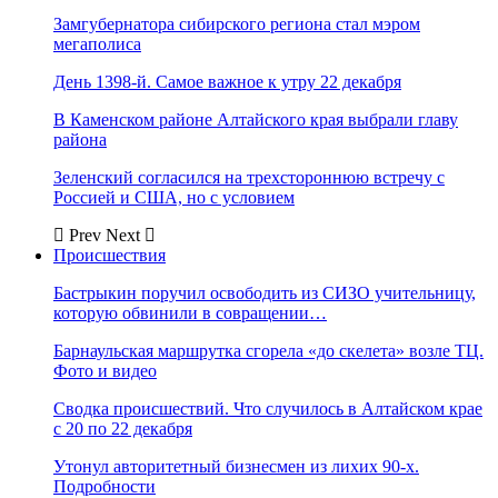
Замгубернатора сибирского региона стал мэром
мегаполиса
День 1398-й. Самое важное к утру 22 декабря
В Каменском районе Алтайского края выбрали главу
района
Зеленский согласился на трехстороннюю встречу с
Россией и США, но с условием
Prev
Next
Происшествия
Бастрыкин поручил освободить из СИЗО учительницу,
которую обвинили в совращении…
Барнаульская маршрутка сгорела «до скелета» возле ТЦ.
Фото и видео
Сводка происшествий. Что случилось в Алтайском крае
с 20 по 22 декабря
Утонул авторитетный бизнесмен из лихих 90-х.
Подробности