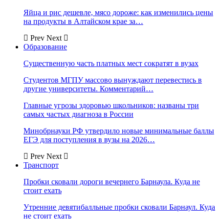
Яйца и рис дешевле, мясо дороже: как изменились цены
на продукты в Алтайском крае за…
Prev
Next
Образование
Существенную часть платных мест сократят в вузах
Студентов МГПУ массово вынуждают перевестись в
другие университеты. Комментарий…
Главные угрозы здоровью школьников: названы три
самых частых диагноза в России
Минобрнауки РФ утвердило новые минимальные баллы
ЕГЭ для поступления в вузы на 2026…
Prev
Next
Транспорт
Пробки сковали дороги вечернего Барнаула. Куда не
стоит ехать
Утренние девятибалльные пробки сковали Барнаул. Куда
не стоит ехать