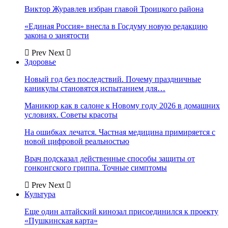
Виктор Журавлев избран главой Троицкого района
«Единая Россия» внесла в Госдуму новую редакцию
закона о занятости
Prev
Next
Здоровье
Новый год без последствий. Почему праздничные
каникулы становятся испытанием для…
Маникюр как в салоне к Новому году 2026 в домашних
условиях. Советы красоты
На ошибках лечатся. Частная медицина примиряется с
новой цифровой реальностью
Врач подсказал действенные способы защиты от
гонконгского гриппа. Точные симптомы
Prev
Next
Культура
Еще один алтайский кинозал присоединился к проекту
«Пушкинская карта»