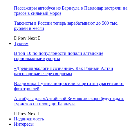
Пассажиры автобуса из Барнаула в Павлодар застряли на
трассе в сильный мороз
Таксисты в России теперь зарабатывают до 500 тыс.
рублей в месяц
Prev
Next
Туризм
В топ-10 по популярности попали алтайские
горнолыжные курорты
«Древняя экология сознания». Как Горный Алтай
разговаривает через водоемы
Владимира Путина попросили защитить турагентов от
фототроллей
Автобусы для «Алтайской Зимовки» скоро будут ждать
туристов на площади Барнаула
Prev
Next
Недвижимость
Интересы