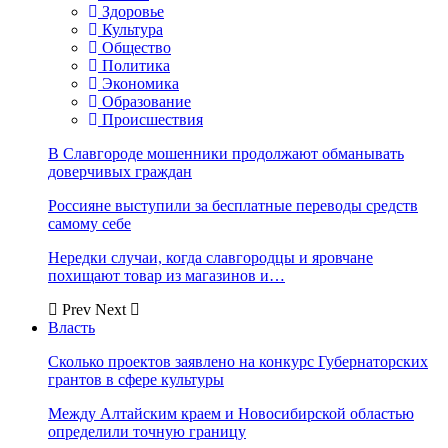
Здоровье
Культура
Общество
Политика
Экономика
Образование
Происшествия
В Славгороде мошенники продолжают обманывать
доверчивых граждан
Россияне выступили за бесплатные переводы средств
самому себе
Нередки случаи, когда славгородцы и яровчане
похищают товар из магазинов и…
Prev
Next
Власть
Сколько проектов заявлено на конкурс Губернаторских
грантов в сфере культуры
Между Алтайским краем и Новосибирской областью
определили точную границу