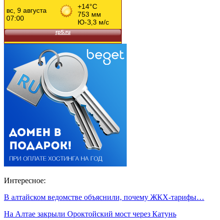
Интересное:
В алтайском ведомстве объяснили, почему ЖКХ-тарифы…
На Алтае закрыли Ороктойский мост через Катунь