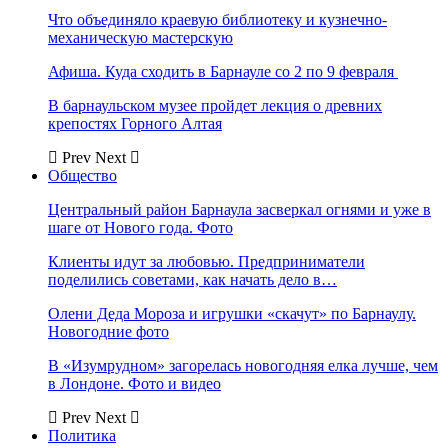
Что объединяло краевую библиотеку и кузнечно-
механическую мастерскую
Афиша. Куда сходить в Барнауле со 2 по 9 февраля
В барнаульском музее пройдет лекция о древних
крепостях Горного Алтая
Prev
Next
Общество
Центральный район Барнаула засверкал огнями и уже в
шаге от Нового года. Фото
Клиенты идут за любовью. Предприниматели
поделились советами, как начать дело в…
Олени Деда Мороза и игрушки «скачут» по Барнаулу.
Новогодние фото
В «Изумрудном» загорелась новогодняя елка лучше, чем
в Лондоне. Фото и видео
Prev
Next
Политика