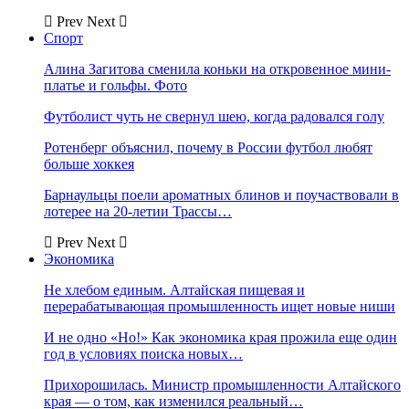
Prev
Next
Спорт
Алина Загитова сменила коньки на откровенное мини-
платье и гольфы. Фото
Футболист чуть не свернул шею, когда радовался голу
Ротенберг объяснил, почему в России футбол любят
больше хоккея
Барнаульцы поели ароматных блинов и поучаствовали в
лотерее на 20-летии Трассы…
Prev
Next
Экономика
Не хлебом единым. Алтайская пищевая и
перерабатывающая промышленность ищет новые ниши
И не одно «Но!» Как экономика края прожила еще один
год в условиях поиска новых…
Прихорошилась. Министр промышленности Алтайского
края — о том, как изменился реальный…