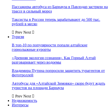
Пассажиры автобуса из Барнаула в Павлодар застряли на
трассе в сильный мороз
Таксисты в России теперь зарабатывают до 500 тыс.
рублей в месяц
Prev
Next
Туризм
В топ-10 по популярности попали алтайские
горнолыжные курорты
«Древняя экология сознания». Как Горный Алтай
разговаривает через водоемы
Владимира Путина попросили защитить турагентов от
фототроллей
Автобусы для «Алтайской Зимовки» скоро будут ждать
туристов на площади Барнаула
Prev
Next
Недвижимость
Интересы