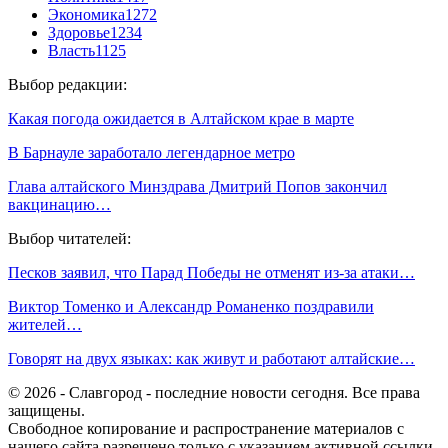
Экономика
1272
Здоровье
1234
Власть
1125
Выбор редакции:
Какая погода ожидается в Алтайском крае в марте
В Барнауле заработало легендарное метро
Глава алтайского Минздрава Дмитрий Попов закончил
вакцинацию…
Выбор читателей:
Песков заявил, что Парад Победы не отменят из-за атаки…
Виктор Томенко и Александр Романенко поздравили
жителей…
Говорят на двух языках: как живут и работают алтайские…
© 2026 - Славгород - последние новости сегодня. Все права
защищены.
Свободное копирование и распространение материалов с
нашего сайта разрешено только с указанием активной ссылки