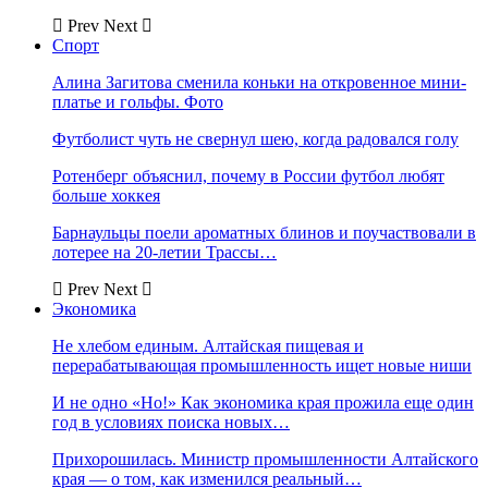
Prev
Next
Спорт
Алина Загитова сменила коньки на откровенное мини-
платье и гольфы. Фото
Футболист чуть не свернул шею, когда радовался голу
Ротенберг объяснил, почему в России футбол любят
больше хоккея
Барнаульцы поели ароматных блинов и поучаствовали в
лотерее на 20-летии Трассы…
Prev
Next
Экономика
Не хлебом единым. Алтайская пищевая и
перерабатывающая промышленность ищет новые ниши
И не одно «Но!» Как экономика края прожила еще один
год в условиях поиска новых…
Прихорошилась. Министр промышленности Алтайского
края — о том, как изменился реальный…