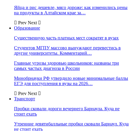
Яйца и рис дешевле, мясо дороже: как изменились цены
на продукты в Алтайском крае за…
Prev
Next
Образование
Существенную часть платных мест сократят в вузах
Студентов МГПУ массово вынуждают перевестись в
другие университеты. Комментарий…
Главные угрозы здоровью школьников: названы три
самых частых диагноза в России
Минобрнауки РФ утвердило новые минимальные баллы
ЕГЭ для поступления в вузы на 2026…
Prev
Next
Транспорт
Пробки сковали дороги вечернего Барнаула. Куда не
стоит ехать
Утренние девятибалльные пробки сковали Барнаул. Куда
не стоит ехать