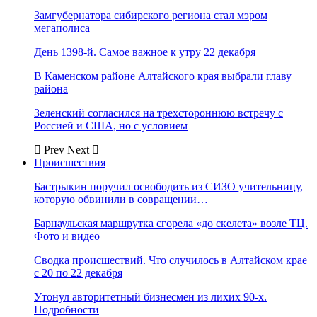
Замгубернатора сибирского региона стал мэром
мегаполиса
День 1398-й. Самое важное к утру 22 декабря
В Каменском районе Алтайского края выбрали главу
района
Зеленский согласился на трехстороннюю встречу с
Россией и США, но с условием
Prev
Next
Происшествия
Бастрыкин поручил освободить из СИЗО учительницу,
которую обвинили в совращении…
Барнаульская маршрутка сгорела «до скелета» возле ТЦ.
Фото и видео
Сводка происшествий. Что случилось в Алтайском крае
с 20 по 22 декабря
Утонул авторитетный бизнесмен из лихих 90-х.
Подробности