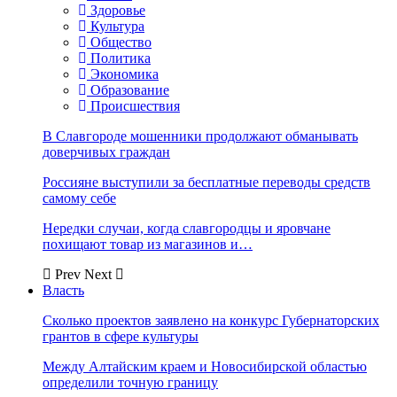
Здоровье
Культура
Общество
Политика
Экономика
Образование
Происшествия
В Славгороде мошенники продолжают обманывать
доверчивых граждан
Россияне выступили за бесплатные переводы средств
самому себе
Нередки случаи, когда славгородцы и яровчане
похищают товар из магазинов и…
Prev
Next
Власть
Сколько проектов заявлено на конкурс Губернаторских
грантов в сфере культуры
Между Алтайским краем и Новосибирской областью
определили точную границу