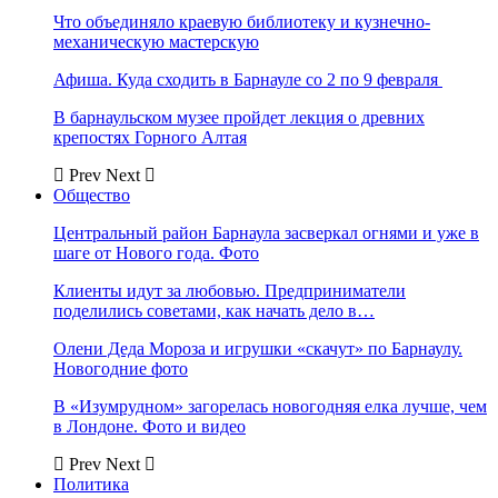
Что объединяло краевую библиотеку и кузнечно-
механическую мастерскую
Афиша. Куда сходить в Барнауле со 2 по 9 февраля
В барнаульском музее пройдет лекция о древних
крепостях Горного Алтая
Prev
Next
Общество
Центральный район Барнаула засверкал огнями и уже в
шаге от Нового года. Фото
Клиенты идут за любовью. Предприниматели
поделились советами, как начать дело в…
Олени Деда Мороза и игрушки «скачут» по Барнаулу.
Новогодние фото
В «Изумрудном» загорелась новогодняя елка лучше, чем
в Лондоне. Фото и видео
Prev
Next
Политика