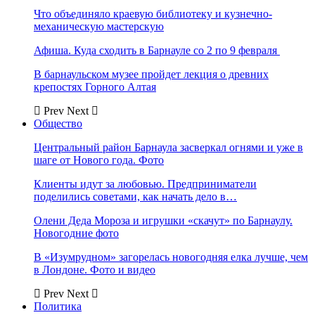
Что объединяло краевую библиотеку и кузнечно-
механическую мастерскую
Афиша. Куда сходить в Барнауле со 2 по 9 февраля
В барнаульском музее пройдет лекция о древних
крепостях Горного Алтая
Prev
Next
Общество
Центральный район Барнаула засверкал огнями и уже в
шаге от Нового года. Фото
Клиенты идут за любовью. Предприниматели
поделились советами, как начать дело в…
Олени Деда Мороза и игрушки «скачут» по Барнаулу.
Новогодние фото
В «Изумрудном» загорелась новогодняя елка лучше, чем
в Лондоне. Фото и видео
Prev
Next
Политика