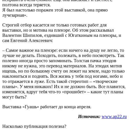
полтона всегда теряется.
Я был настолько поражен этой выставкой, она прямо
лучезарная».
Строгий отбор касается не только готовых работ для
выставки, но и мотива на пленэре. Об этом рассказывал
Валентин Шипилов, ездивший с Югаткиным на пленэры, и
сам Евгений Алексеевич:
– Самое важное на пленэре: если ничего на душу не легло, то
лучше не делать. Походить, полежать, в небо посмотреть. Так
полезно иногда просто запоминать. Толстая пачка этюдов
никому не нужна, это перевод материалов. На этюдах мотив
ищешь, но по большому счету он лежит на земле, надо только
наклониться и поднять. Вся жизнь у тебя под ногами, небо и
то отражается в луже. Есть такой стереотип – «творческие
планы». У меня никаких! Их и не должно быть. Все плавится,
изменяется, вдруг тебя что-то «прошибет» – какие тут планы
могут быть?
Выставка «Гуашь» работает до конца апреля.
Источник:
www.ap22.ru
Насколько публикация полезна?