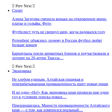
Prev
Next
Спорт
Алина Загитова сменила коньки на откровенное мини-
платье и гольфы. Фото
Футболист чуть не свернул шею, когда радовался голу
Ротенберг объяснил, почему в России футбол любят
больше хоккея
Барнаульцы поели ароматных блинов и поучаствовали в
лотерее на 20-летии Трассы…
Prev
Next
Экономика
Не хлебом единым. Алтайская пищевая и
перерабатывающая промышленность ищет новые ниши
И не одно «Но!» Как экономика края прожила еще один
год в условиях поиска новых…
Прихорошилась. Министр промышленности Алтайского
края — о том, как изменился реальный…