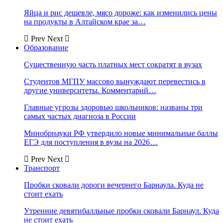
Яйца и рис дешевле, мясо дороже: как изменились цены
на продукты в Алтайском крае за…
Prev
Next
Образование
Существенную часть платных мест сократят в вузах
Студентов МГПУ массово вынуждают перевестись в
другие университеты. Комментарий…
Главные угрозы здоровью школьников: названы три
самых частых диагноза в России
Минобрнауки РФ утвердило новые минимальные баллы
ЕГЭ для поступления в вузы на 2026…
Prev
Next
Транспорт
Пробки сковали дороги вечернего Барнаула. Куда не
стоит ехать
Утренние девятибалльные пробки сковали Барнаул. Куда
не стоит ехать