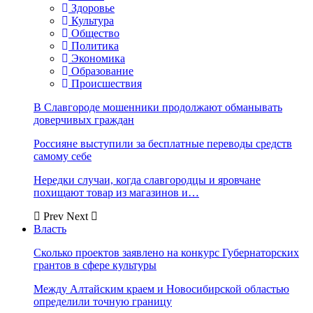
Здоровье
Культура
Общество
Политика
Экономика
Образование
Происшествия
В Славгороде мошенники продолжают обманывать
доверчивых граждан
Россияне выступили за бесплатные переводы средств
самому себе
Нередки случаи, когда славгородцы и яровчане
похищают товар из магазинов и…
Prev
Next
Власть
Сколько проектов заявлено на конкурс Губернаторских
грантов в сфере культуры
Между Алтайским краем и Новосибирской областью
определили точную границу