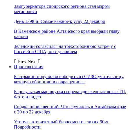
Замгубернатора сибирского региона стал мэром
мегаполиса
День 1398-й. Самое важное к утру 22 декабря
В Каменском районе Алтайского края выбрали главу
района
Зеленский согласился на трехстороннюю встречу с
Россией и США, но с условием
Prev
Next
Происшествия
Бастрыкин поручил освободить из СИЗО учительницу,
которую обвинили в совращении…
Барнаульская маршрутка сгорела «до скелета» возле ТЦ.
Фото и видео
Сводка происшествий. Что случилось в Алтайском крае
с 20 по 22 декабря
Утонул авторитетный бизнесмен из лихих 90-х.
Подробности