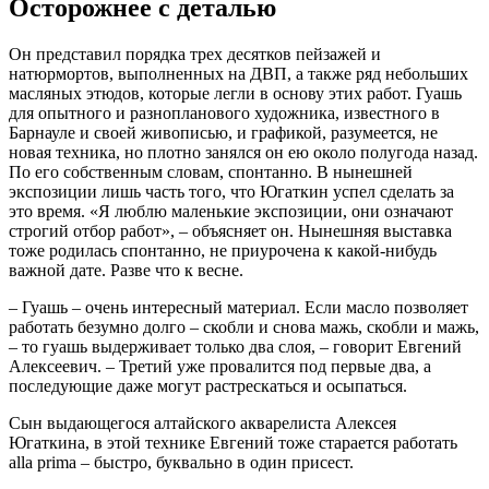
Осторожнее с деталью
Он представил порядка трех десятков пейзажей и
натюрмортов, выполненных на ДВП, а также ряд небольших
масляных этюдов, которые легли в основу этих работ. Гуашь
для опытного и разнопланового художника, известного в
Барнауле и своей живописью, и графикой, разумеется, не
новая техника, но плотно занялся он ею около полугода назад.
По его собственным словам, спонтанно. В нынешней
экспозиции лишь часть того, что Югаткин успел сделать за
это время. «Я люблю маленькие экспозиции, они означают
строгий отбор работ», – объясняет он. Нынешняя выставка
тоже родилась спонтанно, не приурочена к какой-нибудь
важной дате. Разве что к весне.
– Гуашь – очень интересный материал. Если масло позволяет
работать безумно долго – скобли и снова мажь, скобли и мажь,
– то гуашь выдерживает только два слоя, – говорит Евгений
Алексеевич. – Третий уже провалится под первые два, а
последующие даже могут растрескаться и осыпаться.
Сын выдающегося алтайского акварелиста Алексея
Югаткина, в этой технике Евгений тоже старается работать
alla prima – быстро, буквально в один присест.