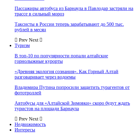
Пассажиры автобуса из Барнаула в Павлодар застряли на
трассе в сильный мороз
Таксисты в России теперь зарабатывают до 500 тыс.
рублей в месяц
Prev
Next
Туризм
В топ-10 по популярности попали алтайские
горнолыжные курорты
«Древняя экология сознания». Как Горный Алтай
разговаривает через водоемы
Владимира Путина попросили защитить турагентов от
фототроллей
Автобусы для «Алтайской Зимовки» скоро будут ждать
туристов на площади Барнаула
Prev
Next
Недвижимость
Интересы