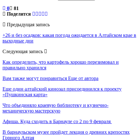
0
81
Поделится
Предыдущая запись
+26 и без осадков: какая погода ожидается в Алтайском крае в
выходные дни
Следующая запись
Как определить, что картофель хорошо перезимовал и
правильно хранился
Вам также могут понравиться
Еще от автора
Еще один алтайский кинозал присоединился к проекту
«Пушкинская карта»
Что объединяло краевую библиотеку и кузнечно-
механическую мастерскую
Афиша. Куда сходить в Барнауле со 2 по 9 февраля
В барнаульском музее пройдет лекция о древних крепостях
Горного Алтая