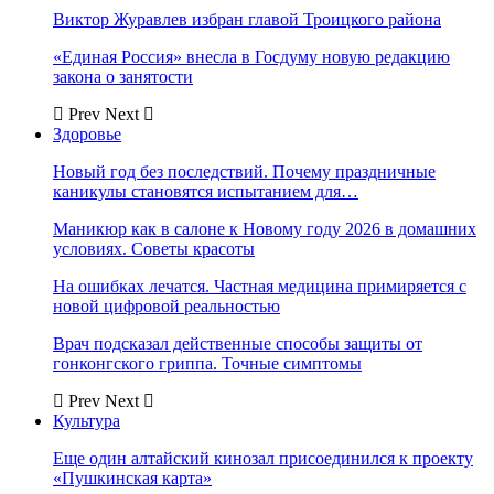
Виктор Журавлев избран главой Троицкого района
«Единая Россия» внесла в Госдуму новую редакцию
закона о занятости
Prev
Next
Здоровье
Новый год без последствий. Почему праздничные
каникулы становятся испытанием для…
Маникюр как в салоне к Новому году 2026 в домашних
условиях. Советы красоты
На ошибках лечатся. Частная медицина примиряется с
новой цифровой реальностью
Врач подсказал действенные способы защиты от
гонконгского гриппа. Точные симптомы
Prev
Next
Культура
Еще один алтайский кинозал присоединился к проекту
«Пушкинская карта»