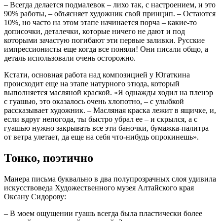
– Всегда делается подмалевок – лихо так, с настроением, и это
90% работы, – объясняет художник свой принцип. – Остаются
10%, но часто на этом этапе начинается порча – какие-то
дописочки, деталечки, которые ничего не дают и под
которыми зачастую погибают эти первые заливки. Русские
импрессионисты еще когда все поняли! Они писали общо, а
деталь использовали очень осторожно.
Кстати, основная работа над композицией у Югаткина
происходит еще на этапе натурного этюда, который
выполняется масляной краской. «Я однажды ходил на пленэр
с гуашью, это оказалось очень хлопотно, – с улыбкой
рассказывает художник. – Масляная краска лежит в ящичке, и,
если вдруг непогода, ты быстро убрал ее – и скрылся, а с
гуашью нужно закрывать все эти баночки, бумажка-палитра
от ветра улетает, да еще на себя что-нибудь опрокинешь».
Тонко, поэтично
Манера письма буквально в два полупрозрачных слоя удивила
искусствоведа Художественного музея Алтайского края
Оксану Сидорову:
– В моем ощущении гуашь всегда была пластически более