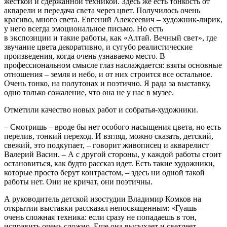
жесткой и сдержанной техникой. Здесь же есть тонкость от
акварели и передача света через цвет. Получилось очень
красиво, много света. Евгений Алексеевич – художник-лирик,
у него всегда эмоциональное письмо. Но есть
в экспозиции и такие работы, как «Алтай. Вечный свет», где
звучание цвета декоративно, и сугубо реалистические
произведения, когда очень узнаваемо место. В
профессиональном смысле глаз наслаждается: взяты основные
отношения – земля и небо, и от них строится все остальное.
Очень тонко, на полутонах и поэтично. Я рада за выставку,
одно только сожаление, что она не у нас в музее.
Отметили качество новых работ и собратья-художники.
– Смотришь – вроде бы нет особого насыщения цвета, но есть
перелив, тонкий переход. И взгляд, можно сказать, детский,
свежий, это подкупает, – говорит живописец и акварелист
Валерий Васин. – А с другой стороны, у каждой работы стоит
остановиться, как будто рассказ идет. Есть такие художники,
которые просто берут контрастом, – здесь ни одной такой
работы нет. Они не кричат, они поэтичны.
А руководитель детской изостудии Владимир Комков на
открытии выставки рассказал непосвященным: «Гуашь –
очень сложная техника: если сразу не попадаешь в тон,
исправить очень сложно. Еще она высыхает и светлеет,