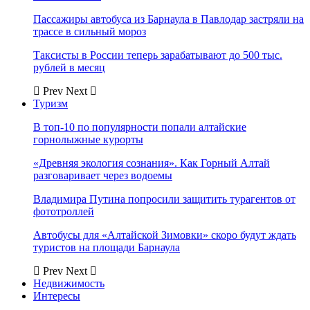
Пассажиры автобуса из Барнаула в Павлодар застряли на
трассе в сильный мороз
Таксисты в России теперь зарабатывают до 500 тыс.
рублей в месяц
Prev
Next
Туризм
В топ-10 по популярности попали алтайские
горнолыжные курорты
«Древняя экология сознания». Как Горный Алтай
разговаривает через водоемы
Владимира Путина попросили защитить турагентов от
фототроллей
Автобусы для «Алтайской Зимовки» скоро будут ждать
туристов на площади Барнаула
Prev
Next
Недвижимость
Интересы