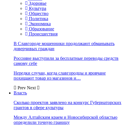
Здоровье
Культура
Общество
Политика
Экономика
Образование
Происшествия
В Славгороде мошенники продолжают обманывать
доверчивых граждан
Россияне выступили за бесплатные переводы средств
самому себе
Нередки случаи, когда славгородцы и яровчане
похищают товар из магазинов и…
Prev
Next
Власть
Сколько проектов заявлено на конкурс Губернаторских
грантов в сфере культуры
Между Алтайским краем и Новосибирской областью
определили точную границу