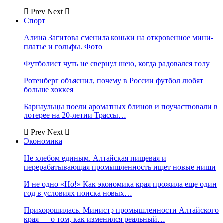
Prev
Next
Спорт
Алина Загитова сменила коньки на откровенное мини-
платье и гольфы. Фото
Футболист чуть не свернул шею, когда радовался голу
Ротенберг объяснил, почему в России футбол любят
больше хоккея
Барнаульцы поели ароматных блинов и поучаствовали в
лотерее на 20-летии Трассы…
Prev
Next
Экономика
Не хлебом единым. Алтайская пищевая и
перерабатывающая промышленность ищет новые ниши
И не одно «Но!» Как экономика края прожила еще один
год в условиях поиска новых…
Прихорошилась. Министр промышленности Алтайского
края — о том, как изменился реальный…