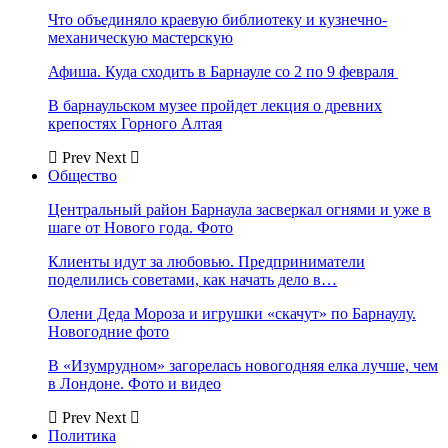
Что объединяло краевую библиотеку и кузнечно-
механическую мастерскую
Афиша. Куда сходить в Барнауле со 2 по 9 февраля
В барнаульском музее пройдет лекция о древних
крепостях Горного Алтая
Prev
Next
Общество
Центральный район Барнаула засверкал огнями и уже в
шаге от Нового года. Фото
Клиенты идут за любовью. Предприниматели
поделились советами, как начать дело в…
Олени Деда Мороза и игрушки «скачут» по Барнаулу.
Новогодние фото
В «Изумрудном» загорелась новогодняя елка лучше, чем
в Лондоне. Фото и видео
Prev
Next
Политика