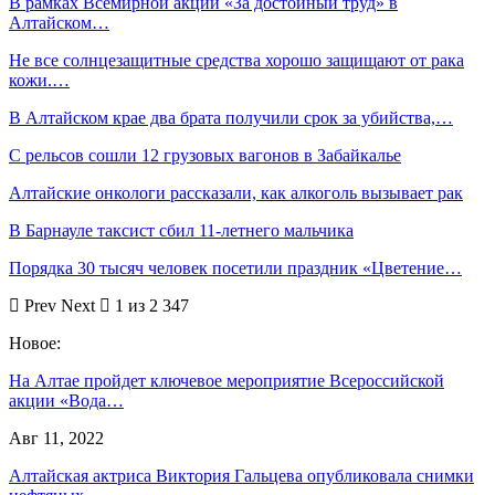
В рамках Всемирной акции «За достойный труд» в
Алтайском…
Не все солнцезащитные средства хорошо защищают от рака
кожи.…
В Алтайском крае два брата получили срок за убийства,…
С рельсов сошли 12 грузовых вагонов в Забайкалье
Алтайские онкологи рассказали, как алкоголь вызывает рак
В Барнауле таксист сбил 11-летнего мальчика
Порядка 30 тысяч человек посетили праздник «Цветение…
Prev
Next
1 из 2 347
Новое:
На Алтае пройдет ключевое мероприятие Всероссийской
акции «Вода…
Авг 11, 2022
Алтайская актриса Виктория Гальцева опубликовала снимки