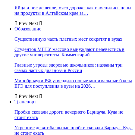
Яйца и рис дешевле, мясо дороже: как изменились цены
на продукты в Алтайском крае за…
Prev
Next
Образование
Существенную часть платных мест сократят в вузах
Студентов МГПУ массово вынуждают перевестись в
другие университеты. Комментарий…
Главные угрозы здоровью школьников: названы три
самых частых диагноза в России
Минобрнауки РФ утвердило новые минимальные баллы
ЕГЭ для поступления в вузы на 2026…
Prev
Next
Транспорт
Пробки сковали дороги вечернего Барнаула. Куда не
стоит ехать
Утренние девятибалльные пробки сковали Барнаул. Куда
не стоит ехать