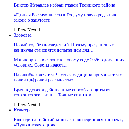
Виктор Журавлев избран главой Троицкого района
«Единая Россия» внесла в Госдуму новую редакцию
закона о занятости
Prev
Next
Здоровье
Новый год без последствий. Почему праздничные
каникулы становятся испытанием для…
Маникюр как в салоне к Новому году 2026 в домашних
условиях. Советы красоты
На ошибках лечатся. Частная медицина примиряется с
новой цифровой реальностью
Врач подсказал действенные способы защиты от
гонконгского гриппа. Точные симптомы
Prev
Next
Культура
Еще один алтайский кинозал присоединился к проекту
«Пушкинская карта»