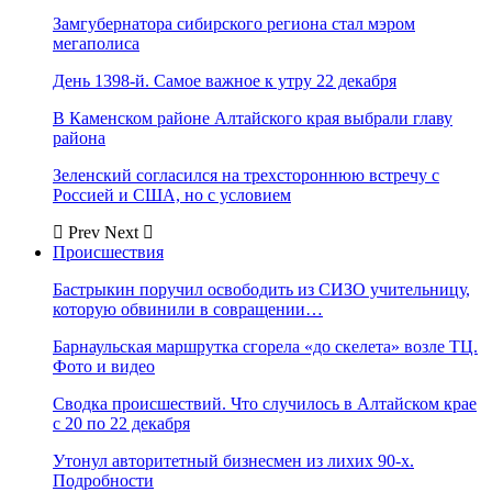
Замгубернатора сибирского региона стал мэром
мегаполиса
День 1398-й. Самое важное к утру 22 декабря
В Каменском районе Алтайского края выбрали главу
района
Зеленский согласился на трехстороннюю встречу с
Россией и США, но с условием
Prev
Next
Происшествия
Бастрыкин поручил освободить из СИЗО учительницу,
которую обвинили в совращении…
Барнаульская маршрутка сгорела «до скелета» возле ТЦ.
Фото и видео
Сводка происшествий. Что случилось в Алтайском крае
с 20 по 22 декабря
Утонул авторитетный бизнесмен из лихих 90-х.
Подробности