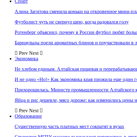
Спорт
Алина Загитова сменила коньки на откровенное мини-пл
Футболист чуть не свернул шею, когда радовался голу
Ротенберг объяснил, почему в России футбол любят боль
Барнаульцы поели ароматных блинов и поучаствовали в 
Prev
Next
Экономика
Не хлебом единым. Алтайская пищевая и перерабатыва
И не одно «Но!» Как экономика края прожила еще один 
Прихорошилась. Министр промышленности Алтайского к
Яйца и рис дешевле, мясо дороже: как изменились цены 
Prev
Next
Образование
Существенную часть платных мест сократят в вузах
Студентов МГПУ массово вынуждают перевестись в дру