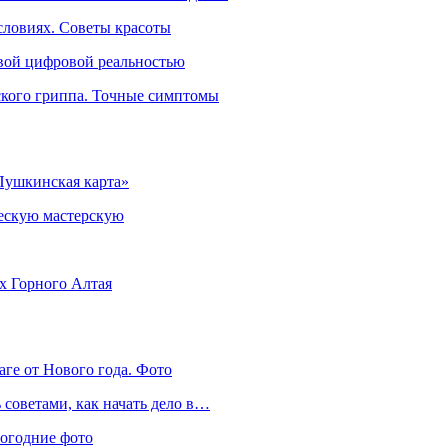
словиях. Советы красоты
овой цифровой реальностью
ского гриппа. Точные симптомы
Пушкинская карта»
ческую мастерскую
ях Горного Алтая
аге от Нового года. Фото
советами, как начать дело в…
вогодние фото