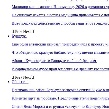
Маникюр как в салоне к Новому году 2026 в домашних у
На ошибках лечатся. Частная медицина примиряется с н
Врач подсказал действенные способы защиты от гонконг
Prev
Next
Культура
Еще один алтайский кинозал присоединился к проекту «
Что объединяло краевую библиотеку и кузнечно-механи
Афиша. Куда сходить в Барнауле со 2 по 9 февраля
В барнаульском музее пройдет лекция о древних крепост
Prev
Next
Общество
Центральный район Барнаула засверкал огнями и уже в ш
Клиенты идут за любовью. Предприниматели поделились 
Олени Деда Мороза и игрушки «скачут» по Барнаулу. Но