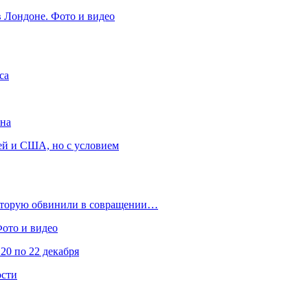
в Лондоне. Фото и видео
са
она
ей и США, но с условием
которую обвинили в совращении…
Фото и видео
20 по 22 декабря
ости