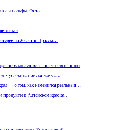
атье и гольфы. Фото
ше хоккея
лотерее на 20-летии Трассы…
ющая промышленность ищет новые ниши
год в условиях поиска новых…
рая — о том, как изменился реальный…
на продукты в Алтайском крае за…
гие университеты. Комментарий…