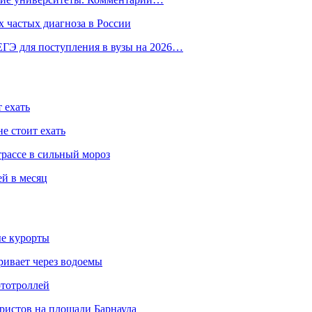
 частых диагноза в России
ГЭ для поступления в вузы на 2026…
 ехать
е стоит ехать
трассе в сильный мороз
ей в месяц
ые курорты
ривает через водоемы
ототроллей
ристов на площади Барнаула