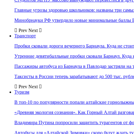
Главные угрозы здоровью школьников: названы три самых
Минобрнауки РФ утвердило новые минимальные баллы Е
Prev
Next
Транспорт
Пробки сковали дороги вечернего Барнаула. Куда не стоит
Утренние девятибалльные пробки сковали Барнаул. Куда н
Пассажиры автобуса из Барнаула в Павлодар застряли на 
Таксисты в России теперь зарабатывают до 500 тыс. рубл
Prev
Next
Туризм
В топ-10 по популярности попали алтайские горнолыжн
«Древняя экология сознания». Как Горный Алтай разгова
Владимира Путина попросили защитить турагентов от ф
Автобусы для «Алтайской Зимовки» скоро будут ждать ту