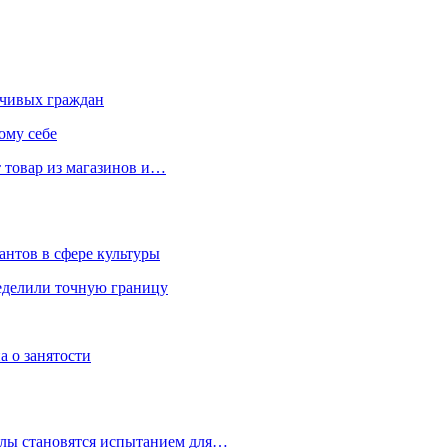
чивых граждан
ому себе
 товар из магазинов и…
антов в сфере культуры
еделили точную границу
а о занятости
улы становятся испытанием для…