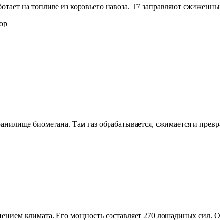
отает на топливе из коровьего навоза. T7 заправляют сжиженным
хранилище биометана. Там газ обрабатывается, сжимается и превр
а
енением климата. Его мощность составляет 270 лошадиных сил. 