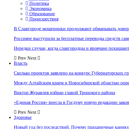
Политика
Экономика
Образование
Происшествия
В Славгороде мошенники продолжают обманывать довер
Россияне выступили за бесплатные переводы средств сам
Нередки случаи, когда славгородцы и яровчане похищают
Prev
Next
Власть
Сколько проектов заявлено на конкурс Губернаторских гр
Между Алтайским краем и Новосибирской областью опр
Виктор Журавлев избран главой Троицкого района
«Единая Россия» внесла в Госдуму новую редакцию закон
Prev
Next
Здоровье
Новый год без последствий. Почему праздничные каник