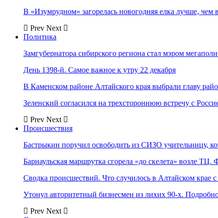
В «Изумрудном» загорелась новогодняя елка лучше, чем 
Prev
Next
Политика
Замгубернатора сибирского региона стал мэром мегаполи
День 1398-й. Самое важное к утру 22 декабря
В Каменском районе Алтайского края выбрали главу рай
Зеленский согласился на трехстороннюю встречу с Росси
Prev
Next
Происшествия
Бастрыкин поручил освободить из СИЗО учительницу, 
Барнаульская маршрутка сгорела «до скелета» возле ТЦ. 
Сводка происшествий. Что случилось в Алтайском крае с 
Утонул авторитетный бизнесмен из лихих 90-х. Подробн
Prev
Next