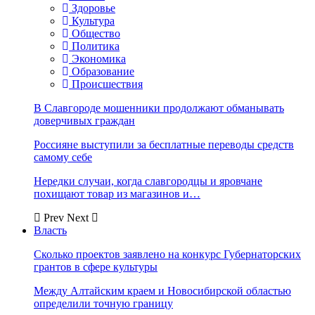
Здоровье
Культура
Общество
Политика
Экономика
Образование
Происшествия
В Славгороде мошенники продолжают обманывать
доверчивых граждан
Россияне выступили за бесплатные переводы средств
самому себе
Нередки случаи, когда славгородцы и яровчане
похищают товар из магазинов и…
Prev
Next
Власть
Сколько проектов заявлено на конкурс Губернаторских
грантов в сфере культуры
Между Алтайским краем и Новосибирской областью
определили точную границу