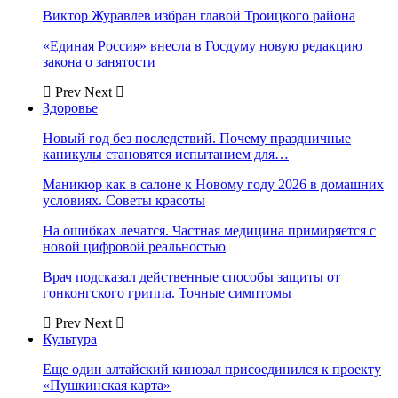
Виктор Журавлев избран главой Троицкого района
«Единая Россия» внесла в Госдуму новую редакцию
закона о занятости
Prev
Next
Здоровье
Новый год без последствий. Почему праздничные
каникулы становятся испытанием для…
Маникюр как в салоне к Новому году 2026 в домашних
условиях. Советы красоты
На ошибках лечатся. Частная медицина примиряется с
новой цифровой реальностью
Врач подсказал действенные способы защиты от
гонконгского гриппа. Точные симптомы
Prev
Next
Культура
Еще один алтайский кинозал присоединился к проекту
«Пушкинская карта»