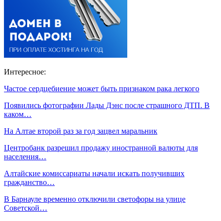
Интересное:
Частое сердцебиение может быть признаком рака легкого
Появились фотографии Лады Дэнс после страшного ДТП. В
каком…
На Алтае второй раз за год зацвел маральник
Центробанк разрешил продажу иностранной валюты для
населения…
Алтайские комиссариаты начали искать получивших
гражданство…
В Барнауле временно отключили светофоры на улице
Советской…