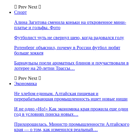
Prev
Next
Спорт
Алина Загитова сменила коньки на откровенное мини-
платье и гольфы. Фото
Футболист чуть не свернул шею, когда радовался голу
Ротенберг объяснил, почему в России футбол любят
больше хоккея
Барнаульцы поели ароматных блинов и поучаствовали в
лотерее на 20-летии Трассы…
Prev
Next
Экономика
Не хлебом единым. Алтайская пищевая и
перерабатывающая промышленность ищет новые ниши
И не одно «Но!» Как экономика края прожила еще один
год в условиях поиска новых…
Прихорошилась. Министр промышленности Алтайского
края — о том, как изменился реальный…