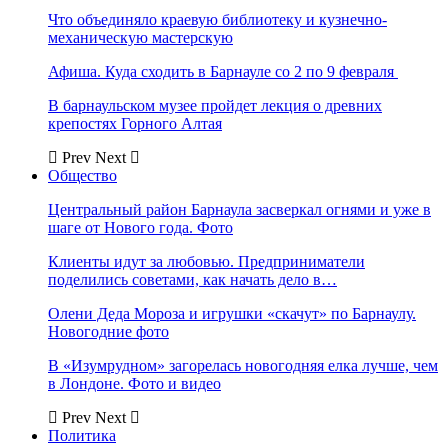
Что объединяло краевую библиотеку и кузнечно-
механическую мастерскую
Афиша. Куда сходить в Барнауле со 2 по 9 февраля
В барнаульском музее пройдет лекция о древних
крепостях Горного Алтая
Prev
Next
Общество
Центральный район Барнаула засверкал огнями и уже в
шаге от Нового года. Фото
Клиенты идут за любовью. Предприниматели
поделились советами, как начать дело в…
Олени Деда Мороза и игрушки «скачут» по Барнаулу.
Новогодние фото
В «Изумрудном» загорелась новогодняя елка лучше, чем
в Лондоне. Фото и видео
Prev
Next
Политика