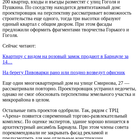
200 квартир, входы и въезды разместят с улиц Гоголя и
Пушкина. По соседству находится девятиэтажный дом:
проектировщик на перспективу рассматривает возможность
строительства еще одного, тогда три высотки образуют
единый квартал с общим двором. При этом фасады
предложили оформить фрагментами творчества Горького и
Гоголя.
Сейчас читают:
Квартиру с видом на розовый замок продают в Барнауле за
14…
На берегу Пивоварки рано или поздно возведут офисник
Еще один многоквартирный дом на улице Смирнова, 27 —
рассматривали повторно. Проектировщик устранил недочеты,
однако не смог обосновать перспективы земельного участка и
микрорайона в целом.
Остальные пять проектов одобрили. Так, рядом с ТРЦ
«Арена» появится современный торгово-развлекательный
комплекс. По оценке экспертов, здание хорошо впишется в
архитектурный ансамбль Барнаула. При этом члены совета
порекомендовали не закрывать фасад рекламой и
предусмотреть для нее отдельные конструкции.