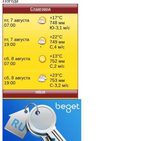
Погода
Славгород