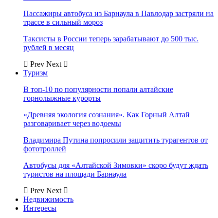
Пассажиры автобуса из Барнаула в Павлодар застряли на
трассе в сильный мороз
Таксисты в России теперь зарабатывают до 500 тыс.
рублей в месяц
Prev
Next
Туризм
В топ-10 по популярности попали алтайские
горнолыжные курорты
«Древняя экология сознания». Как Горный Алтай
разговаривает через водоемы
Владимира Путина попросили защитить турагентов от
фототроллей
Автобусы для «Алтайской Зимовки» скоро будут ждать
туристов на площади Барнаула
Prev
Next
Недвижимость
Интересы