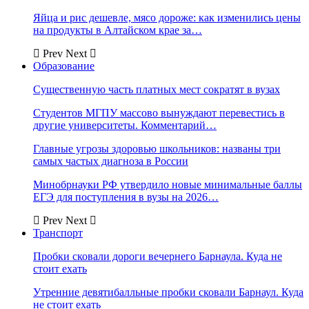
Яйца и рис дешевле, мясо дороже: как изменились цены
на продукты в Алтайском крае за…
Prev
Next
Образование
Существенную часть платных мест сократят в вузах
Студентов МГПУ массово вынуждают перевестись в
другие университеты. Комментарий…
Главные угрозы здоровью школьников: названы три
самых частых диагноза в России
Минобрнауки РФ утвердило новые минимальные баллы
ЕГЭ для поступления в вузы на 2026…
Prev
Next
Транспорт
Пробки сковали дороги вечернего Барнаула. Куда не
стоит ехать
Утренние девятибалльные пробки сковали Барнаул. Куда
не стоит ехать