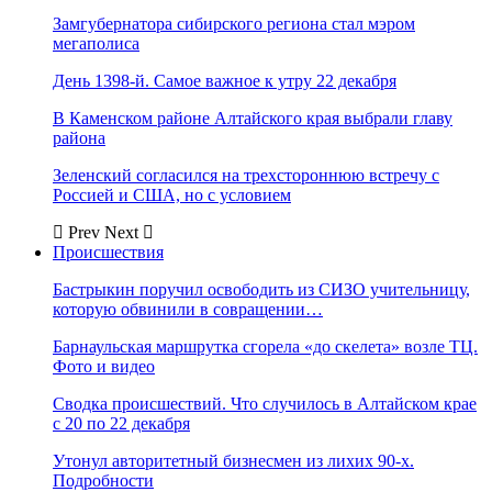
Замгубернатора сибирского региона стал мэром
мегаполиса
День 1398-й. Самое важное к утру 22 декабря
В Каменском районе Алтайского края выбрали главу
района
Зеленский согласился на трехстороннюю встречу с
Россией и США, но с условием
Prev
Next
Происшествия
Бастрыкин поручил освободить из СИЗО учительницу,
которую обвинили в совращении…
Барнаульская маршрутка сгорела «до скелета» возле ТЦ.
Фото и видео
Сводка происшествий. Что случилось в Алтайском крае
с 20 по 22 декабря
Утонул авторитетный бизнесмен из лихих 90-х.
Подробности