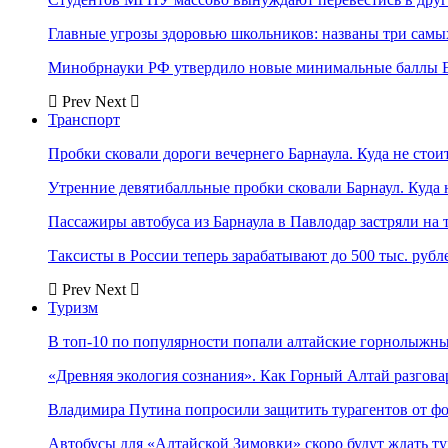
Главные угрозы здоровью школьников: названы три самых
Минобрнауки РФ утвердило новые минимальные баллы Е
Prev
Next
Транспорт
Пробки сковали дороги вечернего Барнаула. Куда не стоит
Утренние девятибалльные пробки сковали Барнаул. Куда н
Пассажиры автобуса из Барнаула в Павлодар застряли на 
Таксисты в России теперь зарабатывают до 500 тыс. рубл
Prev
Next
Туризм
В топ-10 по популярности попали алтайские горнолыжн
«Древняя экология сознания». Как Горный Алтай разгова
Владимира Путина попросили защитить турагентов от ф
Автобусы для «Алтайской Зимовки» скоро будут ждать ту