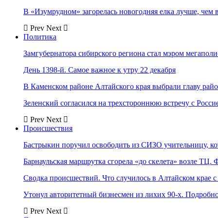
В «Изумрудном» загорелась новогодняя елка лучше, чем 
Prev
Next
Политика
Замгубернатора сибирского региона стал мэром мегаполи
День 1398-й. Самое важное к утру 22 декабря
В Каменском районе Алтайского края выбрали главу рай
Зеленский согласился на трехстороннюю встречу с Росси
Prev
Next
Происшествия
Бастрыкин поручил освободить из СИЗО учительницу, 
Барнаульская маршрутка сгорела «до скелета» возле ТЦ. 
Сводка происшествий. Что случилось в Алтайском крае с 
Утонул авторитетный бизнесмен из лихих 90-х. Подробн
Prev
Next