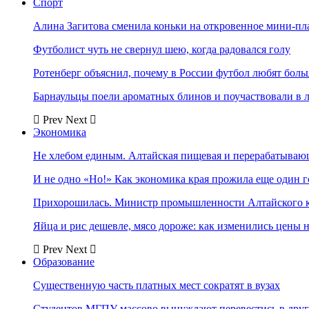
Спорт
Алина Загитова сменила коньки на откровенное мини-пл
Футболист чуть не свернул шею, когда радовался голу
Ротенберг объяснил, почему в России футбол любят боль
Барнаульцы поели ароматных блинов и поучаствовали в 
Prev
Next
Экономика
Не хлебом единым. Алтайская пищевая и перерабатыва
И не одно «Но!» Как экономика края прожила еще один 
Прихорошилась. Министр промышленности Алтайского к
Яйца и рис дешевле, мясо дороже: как изменились цены 
Prev
Next
Образование
Существенную часть платных мест сократят в вузах
Студентов МГПУ массово вынуждают перевестись в дру