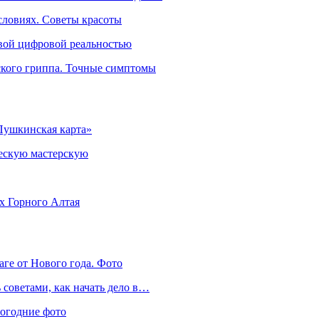
словиях. Советы красоты
овой цифровой реальностью
ского гриппа. Точные симптомы
Пушкинская карта»
ческую мастерскую
ях Горного Алтая
аге от Нового года. Фото
советами, как начать дело в…
вогодние фото