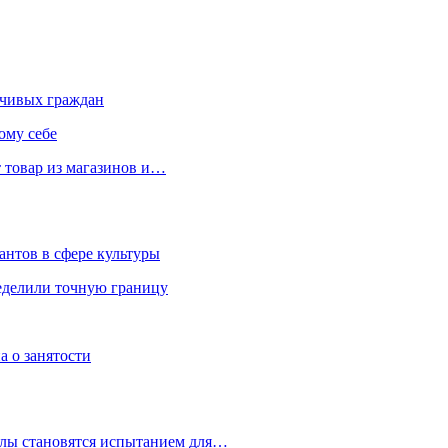
чивых граждан
ому себе
 товар из магазинов и…
антов в сфере культуры
еделили точную границу
а о занятости
улы становятся испытанием для…