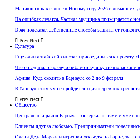
Маникюр как в салоне к Новому году 2026 в домашних у
На ошибках лечатся. Частная медицина примиряется с н
Врач подсказал действенные способы защиты от гонконг
Prev
Next
Культура
Еще один алтайский кинозал присоединился к проекту «
Что объединяло краевую библиотеку и кузнечно-механи
Афиша. Куда сходить в Барнауле со 2 по 9 февраля
В барнаульском музее пройдет лекция о древних крепост
Prev
Next
Общество
Центральный район Барнаула засверкал огнями и уже в ш
Клиенты идут за любовью. Предприниматели поделились 
Олени Деда Мороза и игрушки «скачут» по Барнаулу. Но