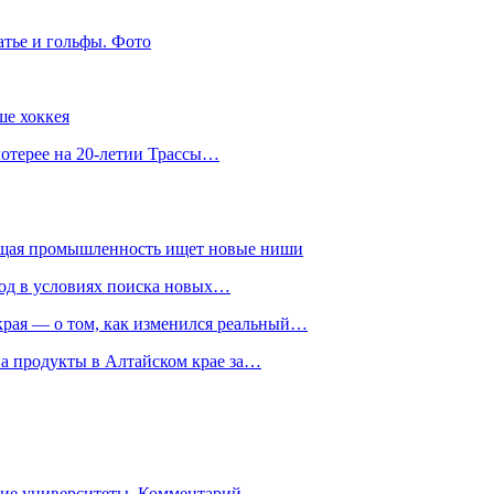
атье и гольфы. Фото
ше хоккея
лотерее на 20-летии Трассы…
ющая промышленность ищет новые ниши
год в условиях поиска новых…
рая — о том, как изменился реальный…
на продукты в Алтайском крае за…
гие университеты. Комментарий…