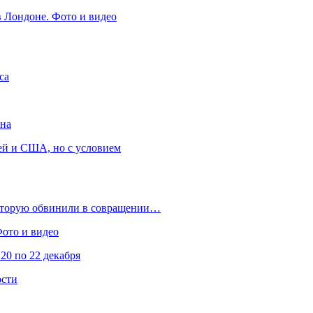
в Лондоне. Фото и видео
са
она
ей и США, но с условием
которую обвинили в совращении…
Фото и видео
20 по 22 декабря
ости