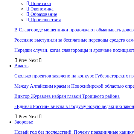
Политика
Экономика
Образование
Происшествия
В Славгороде мошенники продолжают обманывать довер
Россияне выступили за бесплатные переводы средств сам
Нередки случаи, когда славгородцы и яровчане похищают
Prev
Next
Власть
Сколько проектов заявлено на конкурс Губернаторских гр
Между Алтайским краем и Новосибирской областью опр
Виктор Журавлев избран главой Троицкого района
«Единая Россия» внесла в Госдуму новую редакцию закон
Prev
Next
Здоровье
Новый год без последствий. Почему праздничные каник