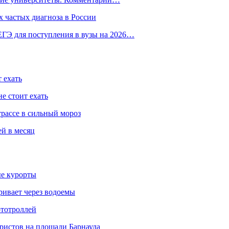
 частых диагноза в России
ГЭ для поступления в вузы на 2026…
 ехать
е стоит ехать
трассе в сильный мороз
ей в месяц
ые курорты
ривает через водоемы
ототроллей
ристов на площади Барнаула