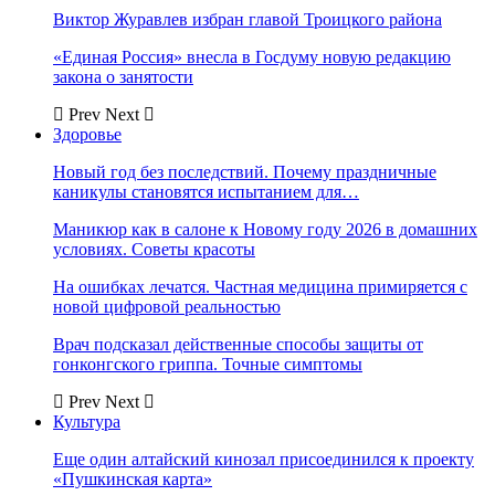
Виктор Журавлев избран главой Троицкого района
«Единая Россия» внесла в Госдуму новую редакцию
закона о занятости
Prev
Next
Здоровье
Новый год без последствий. Почему праздничные
каникулы становятся испытанием для…
Маникюр как в салоне к Новому году 2026 в домашних
условиях. Советы красоты
На ошибках лечатся. Частная медицина примиряется с
новой цифровой реальностью
Врач подсказал действенные способы защиты от
гонконгского гриппа. Точные симптомы
Prev
Next
Культура
Еще один алтайский кинозал присоединился к проекту
«Пушкинская карта»