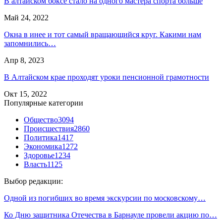
В алтайском боксе стало на одного мастера спорта больше
Май 24, 2022
Окна в инее и тот самый вращающийся круг. Какими нам
запомнились…
Апр 8, 2023
В Алтайском крае проходят уроки пенсионной грамотности
Окт 15, 2022
Популярные категории
Общество
3094
Происшествия
2860
Политика
1417
Экономика
1272
Здоровье
1234
Власть
1125
Выбор редакции:
Одной из погибших во время экскурсии по московскому…
Ко Дню защитника Отечества в Барнауле провели акцию по…