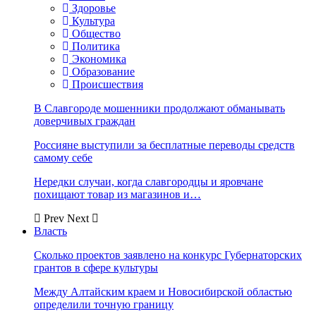
Здоровье
Культура
Общество
Политика
Экономика
Образование
Происшествия
В Славгороде мошенники продолжают обманывать
доверчивых граждан
Россияне выступили за бесплатные переводы средств
самому себе
Нередки случаи, когда славгородцы и яровчане
похищают товар из магазинов и…
Prev
Next
Власть
Сколько проектов заявлено на конкурс Губернаторских
грантов в сфере культуры
Между Алтайским краем и Новосибирской областью
определили точную границу