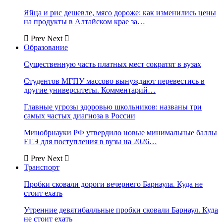
Яйца и рис дешевле, мясо дороже: как изменились цены
на продукты в Алтайском крае за…
Prev
Next
Образование
Существенную часть платных мест сократят в вузах
Студентов МГПУ массово вынуждают перевестись в
другие университеты. Комментарий…
Главные угрозы здоровью школьников: названы три
самых частых диагноза в России
Минобрнауки РФ утвердило новые минимальные баллы
ЕГЭ для поступления в вузы на 2026…
Prev
Next
Транспорт
Пробки сковали дороги вечернего Барнаула. Куда не
стоит ехать
Утренние девятибалльные пробки сковали Барнаул. Куда
не стоит ехать