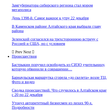
Замгубернатора сибирского региона стал мэром
мегаполиса
День 1398-й. Самое важное к утру 22 декабря
В Каменском районе Алтайского края выбрали главу
района
Зеленский согласился на трехстороннюю встречу с
Россией и США, но с условием
Prev
Next
Происшествия
Бастрыкин поручил освободить из СИЗО учительницу,
которую обвинили в совращении…
Барнаульская маршрутка сгорела «до скелета» возле ТЦ.
Фото и видео
Сводка происшествий. Что случилось в Алтайском крае
с 20 по 22 декабря
Утонул авторитетный бизнесмен из лихих 90-х.
Подробности