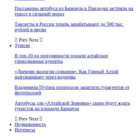
Пассажиры автобуса из Барнаула в Павлодар застряли на
трассе в сильный мороз
Таксисты в России теперь зарабатывают до 500 тыс.
рублей в месяц
Prev
Next
Туризм
В топ-10 по популярности попали алтайские
горнолыжные курорты
«Древняя экология сознания». Как Горный Алтай
разговаривает через водоемы
Владимира Путина попросили защитить турагентов от
фототроллей
Автобусы для «Алтайской Зимовки» скоро будут ждать
туристов на площади Барнаула
Prev
Next
Недвижимость
Интересы