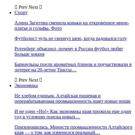
Prev
Next
Спорт
Алина Загитова сменила коньки на откровенное мини-
платье и гольфы. Фото
Футболист чуть не свернул шею, когда радовался голу
Ротенберг объяснил, почему в России футбол любят
больше хоккея
Барнаульцы поели ароматных блинов и поучаствовали в
лотерее на 20-летии Трассы…
Prev
Next
Экономика
Не хлебом единым. Алтайская пищевая и
перерабатывающая промышленность ищет новые ниши
И не одно «Но!» Как экономика края прожила еще один
год в условиях поиска новых…
Прихорошилась. Министр промышленности Алтайского
края — о том, как изменился реальный…