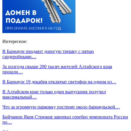
Интересное:
В Барнауле продают дорогую трешку с пятью
гардеробными…
За полгода свыше 200 тысяч жителей Алтайского края
прошли…
В Барнауле 19 декабря отключат светофор на одном из…
В Алтайском крае только один выпускник получил
максимальный…
Что за огромную парковку построят около барнаульской…
Бийчанин Яков Стрюков завоевал серебро чемпионата России
по…