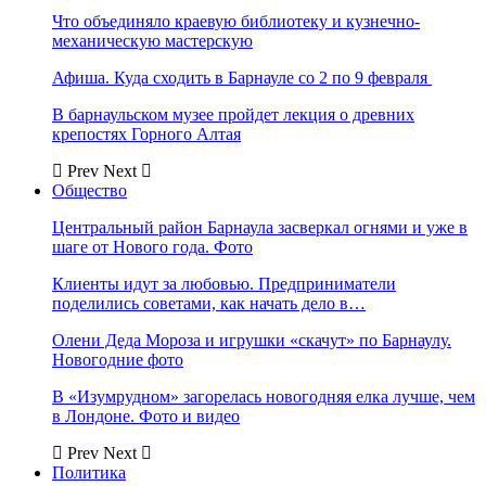
Что объединяло краевую библиотеку и кузнечно-
механическую мастерскую
Афиша. Куда сходить в Барнауле со 2 по 9 февраля
В барнаульском музее пройдет лекция о древних
крепостях Горного Алтая
Prev
Next
Общество
Центральный район Барнаула засверкал огнями и уже в
шаге от Нового года. Фото
Клиенты идут за любовью. Предприниматели
поделились советами, как начать дело в…
Олени Деда Мороза и игрушки «скачут» по Барнаулу.
Новогодние фото
В «Изумрудном» загорелась новогодняя елка лучше, чем
в Лондоне. Фото и видео
Prev
Next
Политика