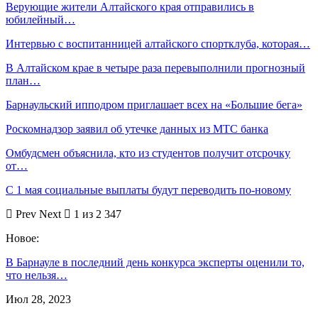
Верующие жители Алтайского края отправились в
юбилейный…
Интервью с воспитанницей алтайского спортклуба, которая…
В Алтайском крае в четыре раза перевыполнили прогнозный
план…
Барнаульский ипподром приглашает всех на «Большие бега»
Роскомнадзор заявил об утечке данных из МТС банка
Омбудсмен объяснила, кто из студентов получит отсрочку
от…
С 1 мая социальные выплаты будут переводить по-новому
Prev
Next
1 из 2 347
Новое:
В Барнауле в последний день конкурса эксперты оценили то,
что нельзя…
Июл 28, 2023