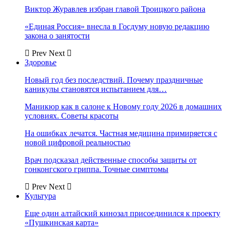
Виктор Журавлев избран главой Троицкого района
«Единая Россия» внесла в Госдуму новую редакцию
закона о занятости
Prev
Next
Здоровье
Новый год без последствий. Почему праздничные
каникулы становятся испытанием для…
Маникюр как в салоне к Новому году 2026 в домашних
условиях. Советы красоты
На ошибках лечатся. Частная медицина примиряется с
новой цифровой реальностью
Врач подсказал действенные способы защиты от
гонконгского гриппа. Точные симптомы
Prev
Next
Культура
Еще один алтайский кинозал присоединился к проекту
«Пушкинская карта»