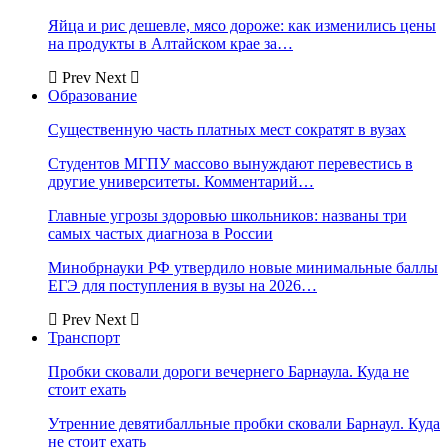
Яйца и рис дешевле, мясо дороже: как изменились цены
на продукты в Алтайском крае за…
Prev
Next
Образование
Существенную часть платных мест сократят в вузах
Студентов МГПУ массово вынуждают перевестись в
другие университеты. Комментарий…
Главные угрозы здоровью школьников: названы три
самых частых диагноза в России
Минобрнауки РФ утвердило новые минимальные баллы
ЕГЭ для поступления в вузы на 2026…
Prev
Next
Транспорт
Пробки сковали дороги вечернего Барнаула. Куда не
стоит ехать
Утренние девятибалльные пробки сковали Барнаул. Куда
не стоит ехать