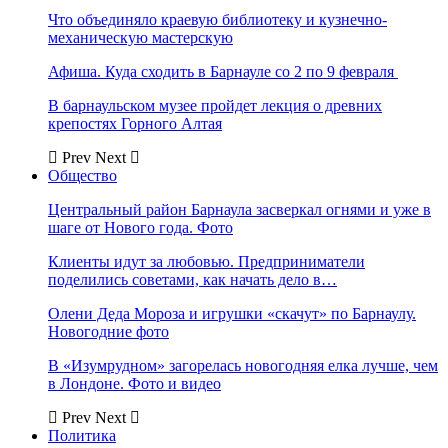
Что объединяло краевую библиотеку и кузнечно-
механическую мастерскую
Афиша. Куда сходить в Барнауле со 2 по 9 февраля
В барнаульском музее пройдет лекция о древних
крепостях Горного Алтая
Prev
Next
Общество
Центральный район Барнаула засверкал огнями и уже в
шаге от Нового года. Фото
Клиенты идут за любовью. Предприниматели
поделились советами, как начать дело в…
Олени Деда Мороза и игрушки «скачут» по Барнаулу.
Новогодние фото
В «Изумрудном» загорелась новогодняя елка лучше, чем
в Лондоне. Фото и видео
Prev
Next
Политика