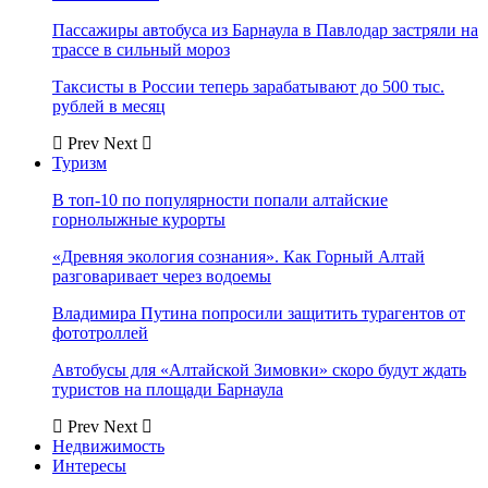
Пассажиры автобуса из Барнаула в Павлодар застряли на
трассе в сильный мороз
Таксисты в России теперь зарабатывают до 500 тыс.
рублей в месяц
Prev
Next
Туризм
В топ-10 по популярности попали алтайские
горнолыжные курорты
«Древняя экология сознания». Как Горный Алтай
разговаривает через водоемы
Владимира Путина попросили защитить турагентов от
фототроллей
Автобусы для «Алтайской Зимовки» скоро будут ждать
туристов на площади Барнаула
Prev
Next
Недвижимость
Интересы