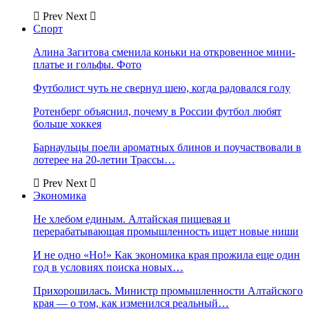
Prev
Next
Спорт
Алина Загитова сменила коньки на откровенное мини-
платье и гольфы. Фото
Футболист чуть не свернул шею, когда радовался голу
Ротенберг объяснил, почему в России футбол любят
больше хоккея
Барнаульцы поели ароматных блинов и поучаствовали в
лотерее на 20-летии Трассы…
Prev
Next
Экономика
Не хлебом единым. Алтайская пищевая и
перерабатывающая промышленность ищет новые ниши
И не одно «Но!» Как экономика края прожила еще один
год в условиях поиска новых…
Прихорошилась. Министр промышленности Алтайского
края — о том, как изменился реальный…