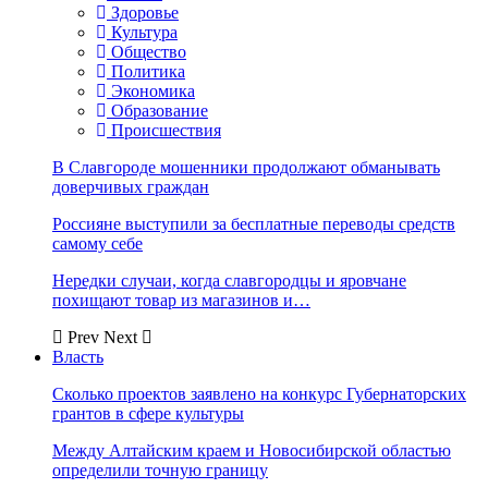
Здоровье
Культура
Общество
Политика
Экономика
Образование
Происшествия
В Славгороде мошенники продолжают обманывать
доверчивых граждан
Россияне выступили за бесплатные переводы средств
самому себе
Нередки случаи, когда славгородцы и яровчане
похищают товар из магазинов и…
Prev
Next
Власть
Сколько проектов заявлено на конкурс Губернаторских
грантов в сфере культуры
Между Алтайским краем и Новосибирской областью
определили точную границу