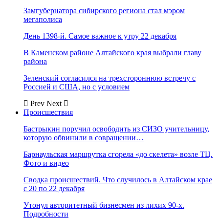
Замгубернатора сибирского региона стал мэром
мегаполиса
День 1398-й. Самое важное к утру 22 декабря
В Каменском районе Алтайского края выбрали главу
района
Зеленский согласился на трехстороннюю встречу с
Россией и США, но с условием
Prev
Next
Происшествия
Бастрыкин поручил освободить из СИЗО учительницу,
которую обвинили в совращении…
Барнаульская маршрутка сгорела «до скелета» возле ТЦ.
Фото и видео
Сводка происшествий. Что случилось в Алтайском крае
с 20 по 22 декабря
Утонул авторитетный бизнесмен из лихих 90-х.
Подробности