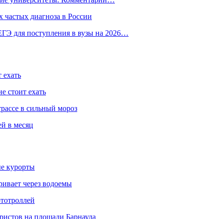
 частых диагноза в России
ГЭ для поступления в вузы на 2026…
 ехать
е стоит ехать
трассе в сильный мороз
ей в месяц
ые курорты
ривает через водоемы
ототроллей
ристов на площади Барнаула