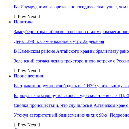
В «Изумрудном» загорелась новогодняя елка лучше, чем 
Prev
Next
Политика
Замгубернатора сибирского региона стал мэром мегаполи
День 1398-й. Самое важное к утру 22 декабря
В Каменском районе Алтайского края выбрали главу рай
Зеленский согласился на трехстороннюю встречу с Росси
Prev
Next
Происшествия
Бастрыкин поручил освободить из СИЗО учительницу, 
Барнаульская маршрутка сгорела «до скелета» возле ТЦ. 
Сводка происшествий. Что случилось в Алтайском крае с 
Утонул авторитетный бизнесмен из лихих 90-х. Подробн
Prev
Next