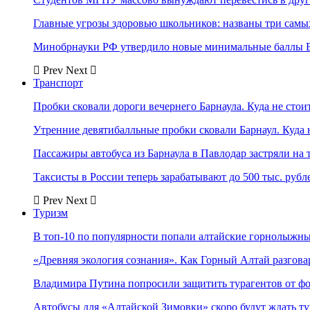
Главные угрозы здоровью школьников: названы три самых
Минобрнауки РФ утвердило новые минимальные баллы Е
Prev
Next
Транспорт
Пробки сковали дороги вечернего Барнаула. Куда не стоит
Утренние девятибалльные пробки сковали Барнаул. Куда н
Пассажиры автобуса из Барнаула в Павлодар застряли на 
Таксисты в России теперь зарабатывают до 500 тыс. рубл
Prev
Next
Туризм
В топ-10 по популярности попали алтайские горнолыжн
«Древняя экология сознания». Как Горный Алтай разгова
Владимира Путина попросили защитить турагентов от ф
Автобусы для «Алтайской Зимовки» скоро будут ждать ту