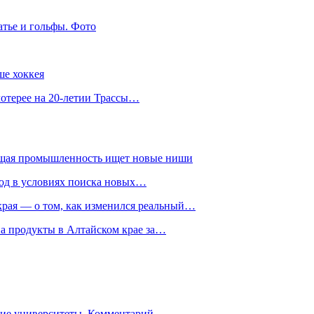
атье и гольфы. Фото
ше хоккея
лотерее на 20-летии Трассы…
ющая промышленность ищет новые ниши
год в условиях поиска новых…
рая — о том, как изменился реальный…
на продукты в Алтайском крае за…
гие университеты. Комментарий…