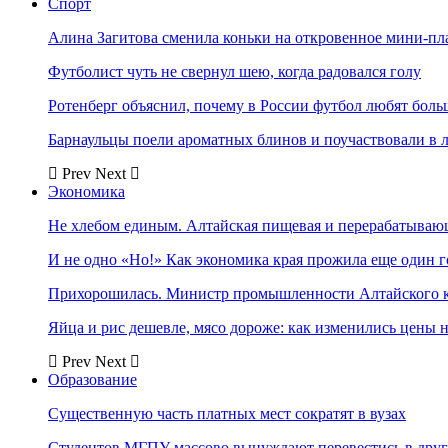
Спорт
Алина Загитова сменила коньки на откровенное мини-пл
Футболист чуть не свернул шею, когда радовался голу
Ротенберг объяснил, почему в России футбол любят боль
Барнаульцы поели ароматных блинов и поучаствовали в 
Prev
Next
Экономика
Не хлебом единым. Алтайская пищевая и перерабатыва
И не одно «Но!» Как экономика края прожила еще один 
Прихорошилась. Министр промышленности Алтайского к
Яйца и рис дешевле, мясо дороже: как изменились цены 
Prev
Next
Образование
Существенную часть платных мест сократят в вузах
Студентов МГПУ массово вынуждают перевестись в дру