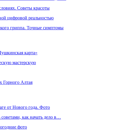
словиях. Советы красоты
овой цифровой реальностью
ского гриппа. Точные симптомы
Пушкинская карта»
ческую мастерскую
ях Горного Алтая
аге от Нового года. Фото
советами, как начать дело в…
вогодние фото