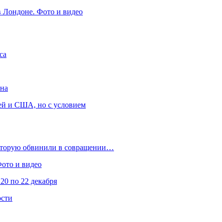
в Лондоне. Фото и видео
са
она
ей и США, но с условием
которую обвинили в совращении…
Фото и видео
20 по 22 декабря
ости