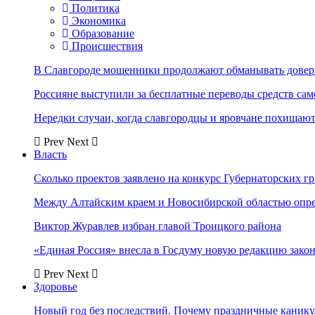
Политика
Экономика
Образование
Происшествия
В Славгороде мошенники продолжают обманывать довер
Россияне выступили за бесплатные переводы средств сам
Нередки случаи, когда славгородцы и яровчане похищают
Prev
Next
Власть
Сколько проектов заявлено на конкурс Губернаторских гр
Между Алтайским краем и Новосибирской областью опр
Виктор Журавлев избран главой Троицкого района
«Единая Россия» внесла в Госдуму новую редакцию закон
Prev
Next
Здоровье
Новый год без последствий. Почему праздничные каник