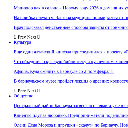
Маникюр как в салоне к Новому году 2026 в домашних у
На ошибках лечатся. Частная медицина примиряется с н
Врач подсказал действенные способы защиты от гонконг
Prev
Next
Культура
Еще один алтайский кинозал присоединился к проекту «
Что объединяло краевую библиотеку и кузнечно-механи
Афиша. Куда сходить в Барнауле со 2 по 9 февраля
В барнаульском музее пройдет лекция о древних крепост
Prev
Next
Общество
Центральный район Барнаула засверкал огнями и уже в ш
Клиенты идут за любовью. Предприниматели поделились 
Олени Деда Мороза и игрушки «скачут» по Барнаулу. Но