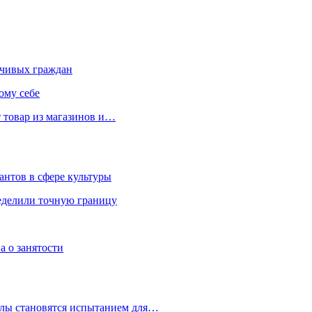
чивых граждан
ому себе
 товар из магазинов и…
антов в сфере культуры
еделили точную границу
а о занятости
улы становятся испытанием для…