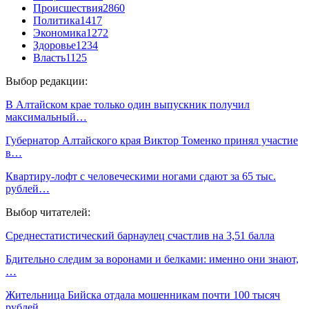
Происшествия
2860
Политика
1417
Экономика
1272
Здоровье
1234
Власть
1125
Выбор редакции:
В Алтайском крае только один выпускник получил
максимальный…
Губернатор Алтайского края Виктор Томенко принял участие
в…
Квартиру-лофт с человеческими ногами сдают за 65 тыс.
рублей…
Выбор читателей:
Среднестатистический барнаулец счастлив на 3,51 балла
Бдительно следим за воронами и белками: именно они знают,
…
Жительница Бийска отдала мошенникам почти 100 тысяч
рублей,…