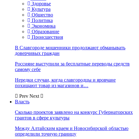
Здоровье
Культура
Общество
Политика
Экономика
Образование
Происшествия
В Славгороде мошенники продолжают обманывать
доверчивых граждан
Россияне выступили за бесплатные переводы средств
самому себе
Нередки случаи, когда славгородцы и яровчане
похищают товар из магазинов и…
Prev
Next
Власть
Сколько проектов заявлено на конкурс Губернаторских
грантов в сфере культуры
Между Алтайским краем и Новосибирской областью
определили точную границу