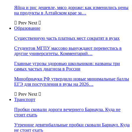
Яйца и рис дешевле, мясо дороже: как изменились цены
на продукты в Алтайском крае за…
Prev
Next
Образование
Существенную часть платных мест сократят в вузах
Студентов МГПУ массово вынуждают перевестись в
другие университеты. Комментарий…
Главные угрозы здоровью школьников: названы три
самых частых диагноза в России
Минобрнауки РФ утвердило новые минимальные баллы
ЕГЭ для поступления в вузы на 2026…
Prev
Next
Транспорт
Пробки сковали дороги вечернего Барнаула. Куда не
стоит ехать
Утренние девятибалльные пробки сковали Барнаул. Куда
не стоит ехать