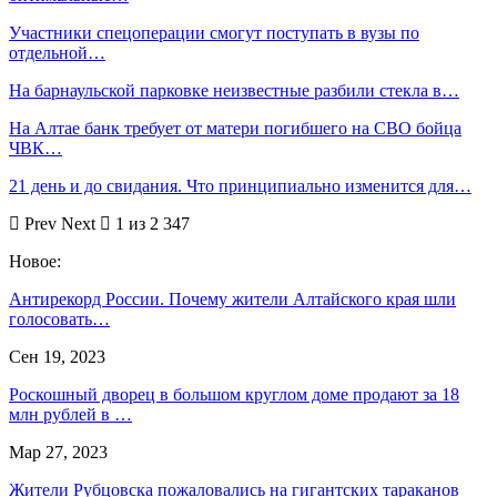
Участники спецоперации смогут поступать в вузы по
отдельной…
На барнаульской парковке неизвестные разбили стекла в…
На Алтае банк требует от матери погибшего на СВО бойца
ЧВК…
21 день и до свидания. Что принципиально изменится для…
Prev
Next
1 из 2 347
Новое:
Антирекорд России. Почему жители Алтайского края шли
голосовать…
Сен 19, 2023
Роскошный дворец в большом круглом доме продают за 18
млн рублей в …
Мар 27, 2023
Жители Рубцовска пожаловались на гигантских тараканов