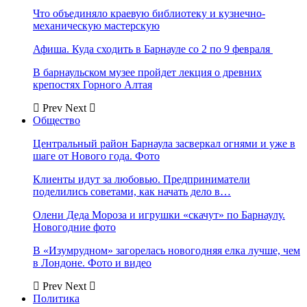
Что объединяло краевую библиотеку и кузнечно-
механическую мастерскую
Афиша. Куда сходить в Барнауле со 2 по 9 февраля
В барнаульском музее пройдет лекция о древних
крепостях Горного Алтая
Prev
Next
Общество
Центральный район Барнаула засверкал огнями и уже в
шаге от Нового года. Фото
Клиенты идут за любовью. Предприниматели
поделились советами, как начать дело в…
Олени Деда Мороза и игрушки «скачут» по Барнаулу.
Новогодние фото
В «Изумрудном» загорелась новогодняя елка лучше, чем
в Лондоне. Фото и видео
Prev
Next
Политика