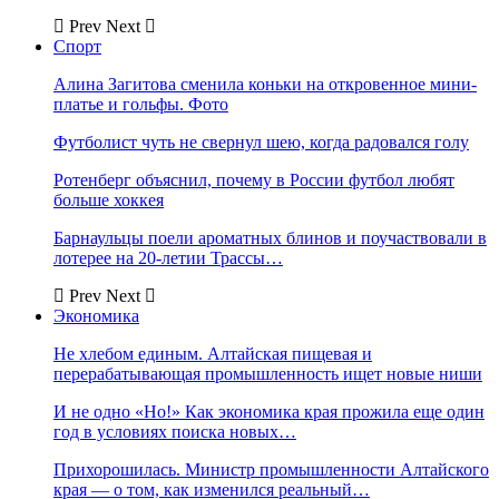
Prev
Next
Спорт
Алина Загитова сменила коньки на откровенное мини-
платье и гольфы. Фото
Футболист чуть не свернул шею, когда радовался голу
Ротенберг объяснил, почему в России футбол любят
больше хоккея
Барнаульцы поели ароматных блинов и поучаствовали в
лотерее на 20-летии Трассы…
Prev
Next
Экономика
Не хлебом единым. Алтайская пищевая и
перерабатывающая промышленность ищет новые ниши
И не одно «Но!» Как экономика края прожила еще один
год в условиях поиска новых…
Прихорошилась. Министр промышленности Алтайского
края — о том, как изменился реальный…