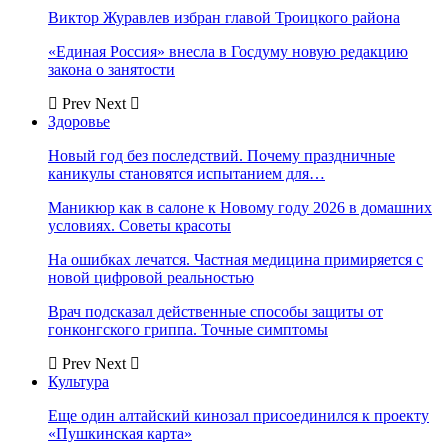
Виктор Журавлев избран главой Троицкого района
«Единая Россия» внесла в Госдуму новую редакцию
закона о занятости
Prev
Next
Здоровье
Новый год без последствий. Почему праздничные
каникулы становятся испытанием для…
Маникюр как в салоне к Новому году 2026 в домашних
условиях. Советы красоты
На ошибках лечатся. Частная медицина примиряется с
новой цифровой реальностью
Врач подсказал действенные способы защиты от
гонконгского гриппа. Точные симптомы
Prev
Next
Культура
Еще один алтайский кинозал присоединился к проекту
«Пушкинская карта»