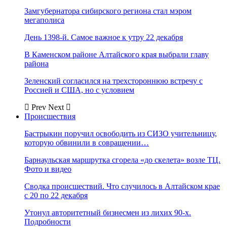
Замгубернатора сибирского региона стал мэром
мегаполиса
День 1398-й. Самое важное к утру 22 декабря
В Каменском районе Алтайского края выбрали главу
района
Зеленский согласился на трехстороннюю встречу с
Россией и США, но с условием
Prev
Next
Происшествия
Бастрыкин поручил освободить из СИЗО учительницу,
которую обвинили в совращении…
Барнаульская маршрутка сгорела «до скелета» возле ТЦ.
Фото и видео
Сводка происшествий. Что случилось в Алтайском крае
с 20 по 22 декабря
Утонул авторитетный бизнесмен из лихих 90-х.
Подробности