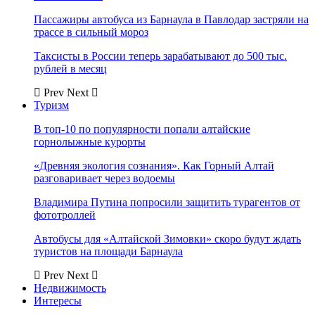
Пассажиры автобуса из Барнаула в Павлодар застряли на
трассе в сильный мороз
Таксисты в России теперь зарабатывают до 500 тыс.
рублей в месяц
Prev
Next
Туризм
В топ-10 по популярности попали алтайские
горнолыжные курорты
«Древняя экология сознания». Как Горный Алтай
разговаривает через водоемы
Владимира Путина попросили защитить турагентов от
фототроллей
Автобусы для «Алтайской Зимовки» скоро будут ждать
туристов на площади Барнаула
Prev
Next
Недвижимость
Интересы