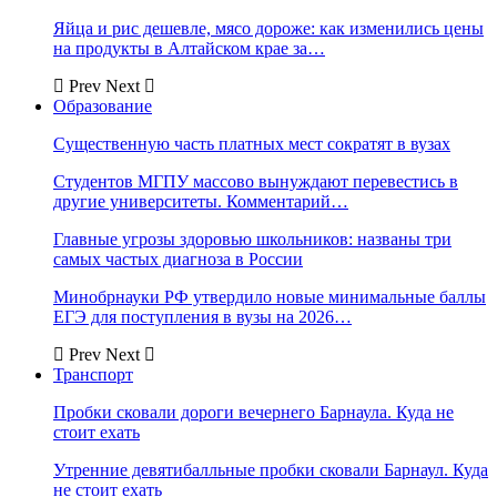
Яйца и рис дешевле, мясо дороже: как изменились цены
на продукты в Алтайском крае за…
Prev
Next
Образование
Существенную часть платных мест сократят в вузах
Студентов МГПУ массово вынуждают перевестись в
другие университеты. Комментарий…
Главные угрозы здоровью школьников: названы три
самых частых диагноза в России
Минобрнауки РФ утвердило новые минимальные баллы
ЕГЭ для поступления в вузы на 2026…
Prev
Next
Транспорт
Пробки сковали дороги вечернего Барнаула. Куда не
стоит ехать
Утренние девятибалльные пробки сковали Барнаул. Куда
не стоит ехать