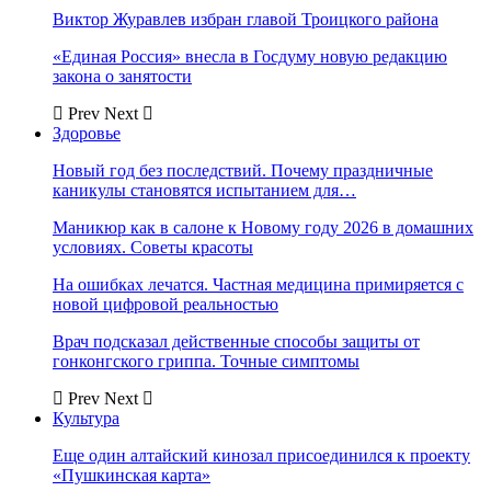
Виктор Журавлев избран главой Троицкого района
«Единая Россия» внесла в Госдуму новую редакцию
закона о занятости
Prev
Next
Здоровье
Новый год без последствий. Почему праздничные
каникулы становятся испытанием для…
Маникюр как в салоне к Новому году 2026 в домашних
условиях. Советы красоты
На ошибках лечатся. Частная медицина примиряется с
новой цифровой реальностью
Врач подсказал действенные способы защиты от
гонконгского гриппа. Точные симптомы
Prev
Next
Культура
Еще один алтайский кинозал присоединился к проекту
«Пушкинская карта»