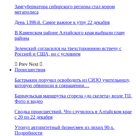
Замгубернатора сибирского региона стал мэром
мегаполиса
День 1398-й. Самое важное к утру 22 декабря
В Каменском районе Алтайского края выбрали главу
района
Зеленский согласился на трехстороннюю встречу с
Россией и США, но с условием
Prev
Next
Происшествия
Бастрыкин поручил освободить из СИЗО учительницу,
которую обвинили в совращении…
Барнаульская маршрутка сгорела «до скелета» возле ТЦ.
Фото и видео
Сводка происшествий. Что случилось в Алтайском крае
с 20 по 22 декабря
Утонул авторитетный бизнесмен из лихих 90-х.
Подробности