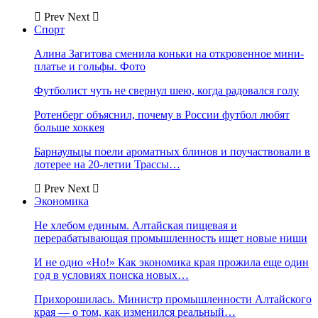
Prev
Next
Спорт
Алина Загитова сменила коньки на откровенное мини-
платье и гольфы. Фото
Футболист чуть не свернул шею, когда радовался голу
Ротенберг объяснил, почему в России футбол любят
больше хоккея
Барнаульцы поели ароматных блинов и поучаствовали в
лотерее на 20-летии Трассы…
Prev
Next
Экономика
Не хлебом единым. Алтайская пищевая и
перерабатывающая промышленность ищет новые ниши
И не одно «Но!» Как экономика края прожила еще один
год в условиях поиска новых…
Прихорошилась. Министр промышленности Алтайского
края — о том, как изменился реальный…