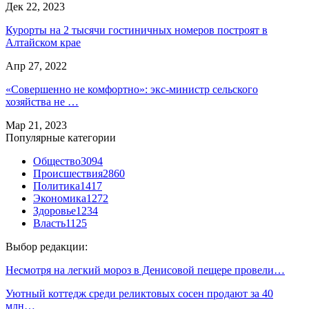
Дек 22, 2023
Курорты на 2 тысячи гостиничных номеров построят в
Алтайском крае
Апр 27, 2022
«Совершенно не комфортно»: экс-министр сельского
хозяйства не …
Мар 21, 2023
Популярные категории
Общество
3094
Происшествия
2860
Политика
1417
Экономика
1272
Здоровье
1234
Власть
1125
Выбор редакции:
Несмотря на легкий мороз в Денисовой пещере провели…
Уютный коттедж среди реликтовых сосен продают за 40
млн…