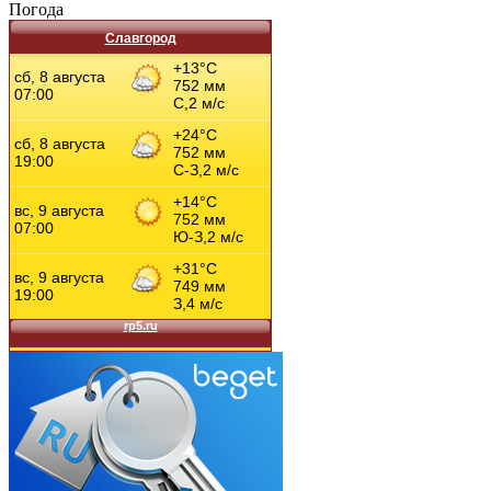
Погода
Славгород