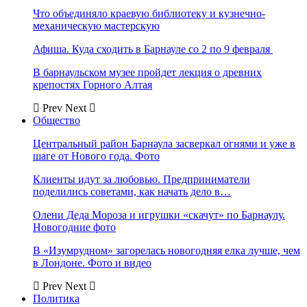
Что объединяло краевую библиотеку и кузнечно-
механическую мастерскую
Афиша. Куда сходить в Барнауле со 2 по 9 февраля
В барнаульском музее пройдет лекция о древних
крепостях Горного Алтая
Prev
Next
Общество
Центральный район Барнаула засверкал огнями и уже в
шаге от Нового года. Фото
Клиенты идут за любовью. Предприниматели
поделились советами, как начать дело в…
Олени Деда Мороза и игрушки «скачут» по Барнаулу.
Новогодние фото
В «Изумрудном» загорелась новогодняя елка лучше, чем
в Лондоне. Фото и видео
Prev
Next
Политика