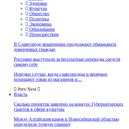
Здоровье
Культура
Общество
Политика
Экономика
Образование
Происшествия
В Славгороде мошенники продолжают обманывать
доверчивых граждан
Россияне выступили за бесплатные переводы средств
самому себе
Нередки случаи, когда славгородцы и яровчане
похищают товар из магазинов и…
Prev
Next
Власть
Сколько проектов заявлено на конкурс Губернаторских
грантов в сфере культуры
Между Алтайским краем и Новосибирской областью
определили точную границу