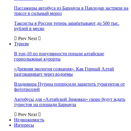
Пассажиры автобуса из Барнаула в Павлодар застряли на
трассе в сильный мороз
Таксисты в России теперь зарабатывают до 500 тыс.
рублей в месяц
Prev
Next
Туризм
В топ-10 по популярности попали алтайские
горнолыжные курорты
«Древняя экология сознания». Как Горный Алтай
разговаривает через водоемы
Владимира Путина попросили защитить турагентов от
фототроллей
Автобусы для «Алтайской Зимовки» скоро будут ждать
туристов на площади Барнаула
Prev
Next
Недвижимость
Интересы