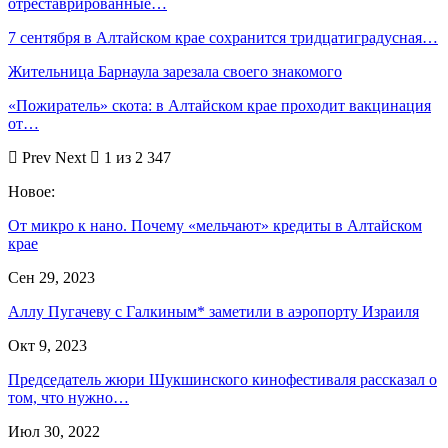
отреставрированные…
7 сентября в Алтайском крае сохранится тридцатиградусная…
Жительница Барнаула зарезала своего знакомого
«Пожиратель» скота: в Алтайском крае проходит вакцинация
от…
Prev
Next
1 из 2 347
Новое:
От микро к нано. Почему «мельчают» кредиты в Алтайском
крае
Сен 29, 2023
Аллу Пугачеву с Галкиным* заметили в аэропорту Израиля
Окт 9, 2023
Председатель жюри Шукшинского кинофестиваля рассказал о
том, что нужно…
Июл 30, 2022