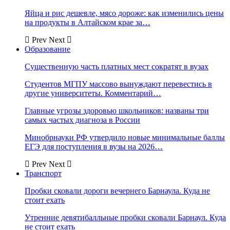
Яйца и рис дешевле, мясо дороже: как изменились цены
на продукты в Алтайском крае за…
Prev
Next
Образование
Существенную часть платных мест сократят в вузах
Студентов МГПУ массово вынуждают перевестись в
другие университеты. Комментарий…
Главные угрозы здоровью школьников: названы три
самых частых диагноза в России
Минобрнауки РФ утвердило новые минимальные баллы
ЕГЭ для поступления в вузы на 2026…
Prev
Next
Транспорт
Пробки сковали дороги вечернего Барнаула. Куда не
стоит ехать
Утренние девятибалльные пробки сковали Барнаул. Куда
не стоит ехать