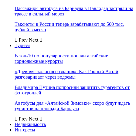
Пассажиры автобуса из Барнаула в Павлодар застряли на
трассе в сильный мороз
Таксисты в России теперь зарабатывают до 500 тыс.
рублей в месяц
Prev
Next
Туризм
В топ-10 по популярности попали алтайские
горнолыжные курорты
«Древняя экология сознания». Как Горный Алтай
разговаривает через водоемы
Владимира Путина попросили защитить турагентов от
фототроллей
Автобусы для «Алтайской Зимовки» скоро будут ждать
туристов на площади Барнаула
Prev
Next
Недвижимость
Интересы