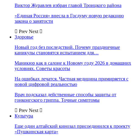
Виктор Журавлев избран главой Троицкого района
«Единая Россия» внесла в Госдуму новую редакцию
закона о занятости
Prev
Next
Здоровье
Новый год без последствий. Почему праздничные
каникулы становятся испытанием для…
Маникюр как в салоне к Новому году 2026 в домашних
условиях. Советы красоты
На ошибках лечатся. Частная медицина примиряется с
новой цифровой реальностью
Врач подсказал действенные способы защиты от
гонконгского гриппа. Точные симптомы
Prev
Next
Культура
Еще один алтайский кинозал присоединился к проекту
«Пушкинская карта»