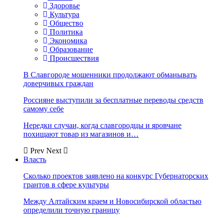
Здоровье
Культура
Общество
Политика
Экономика
Образование
Происшествия
В Славгороде мошенники продолжают обманывать
доверчивых граждан
Россияне выступили за бесплатные переводы средств
самому себе
Нередки случаи, когда славгородцы и яровчане
похищают товар из магазинов и…
Prev
Next
Власть
Сколько проектов заявлено на конкурс Губернаторских
грантов в сфере культуры
Между Алтайским краем и Новосибирской областью
определили точную границу