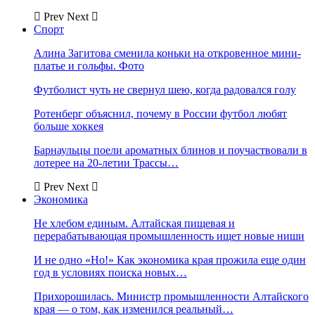
Prev
Next
Спорт
Алина Загитова сменила коньки на откровенное мини-
платье и гольфы. Фото
Футболист чуть не свернул шею, когда радовался голу
Ротенберг объяснил, почему в России футбол любят
больше хоккея
Барнаульцы поели ароматных блинов и поучаствовали в
лотерее на 20-летии Трассы…
Prev
Next
Экономика
Не хлебом единым. Алтайская пищевая и
перерабатывающая промышленность ищет новые ниши
И не одно «Но!» Как экономика края прожила еще один
год в условиях поиска новых…
Прихорошилась. Министр промышленности Алтайского
края — о том, как изменился реальный…