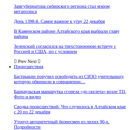
Замгубернатора сибирского региона стал мэром
мегаполиса
День 1398-й. Самое важное к утру 22 декабря
В Каменском районе Алтайского края выбрали главу
района
Зеленский согласился на трехстороннюю встречу с
Россией и США, но с условием
Prev
Next
Происшествия
Бастрыкин поручил освободить из СИЗО учительницу,
которую обвинили в совращении…
Барнаульская маршрутка сгорела «до скелета» возле ТЦ.
Фото и видео
Сводка происшествий. Что случилось в Алтайском крае
с 20 по 22 декабря
Утонул авторитетный бизнесмен из лихих 90-х.
Подробности