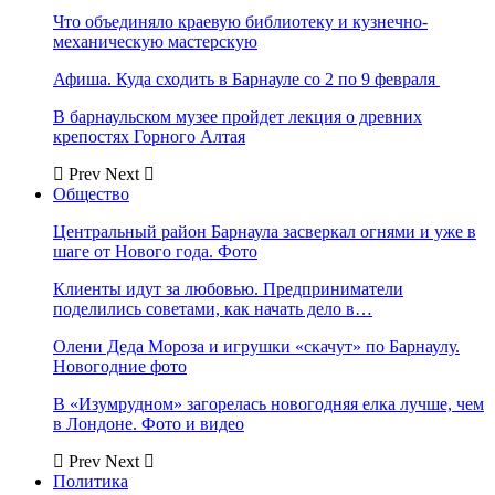
Что объединяло краевую библиотеку и кузнечно-
механическую мастерскую
Афиша. Куда сходить в Барнауле со 2 по 9 февраля
В барнаульском музее пройдет лекция о древних
крепостях Горного Алтая
Prev
Next
Общество
Центральный район Барнаула засверкал огнями и уже в
шаге от Нового года. Фото
Клиенты идут за любовью. Предприниматели
поделились советами, как начать дело в…
Олени Деда Мороза и игрушки «скачут» по Барнаулу.
Новогодние фото
В «Изумрудном» загорелась новогодняя елка лучше, чем
в Лондоне. Фото и видео
Prev
Next
Политика