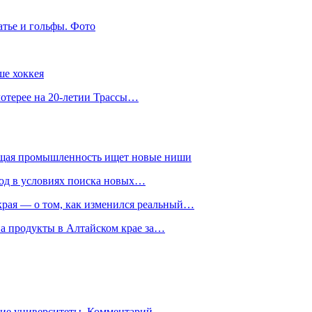
атье и гольфы. Фото
ше хоккея
лотерее на 20-летии Трассы…
ющая промышленность ищет новые ниши
год в условиях поиска новых…
рая — о том, как изменился реальный…
на продукты в Алтайском крае за…
гие университеты. Комментарий…