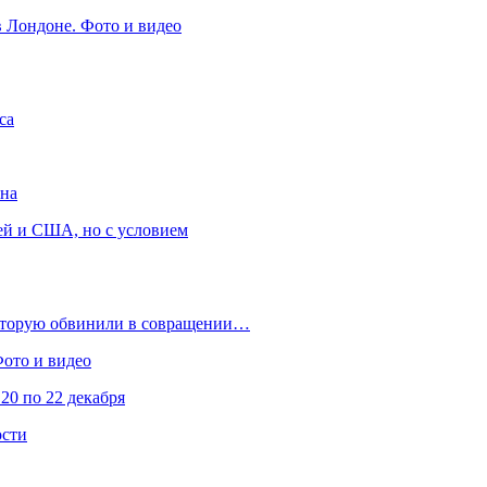
в Лондоне. Фото и видео
са
она
ей и США, но с условием
которую обвинили в совращении…
Фото и видео
20 по 22 декабря
ости