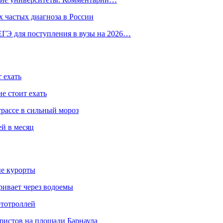
 частых диагноза в России
ГЭ для поступления в вузы на 2026…
 ехать
е стоит ехать
трассе в сильный мороз
ей в месяц
ые курорты
ривает через водоемы
ототроллей
ристов на площади Барнаула