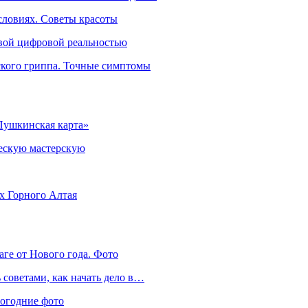
словиях. Советы красоты
овой цифровой реальностью
ского гриппа. Точные симптомы
Пушкинская карта»
ческую мастерскую
ях Горного Алтая
аге от Нового года. Фото
советами, как начать дело в…
вогодние фото