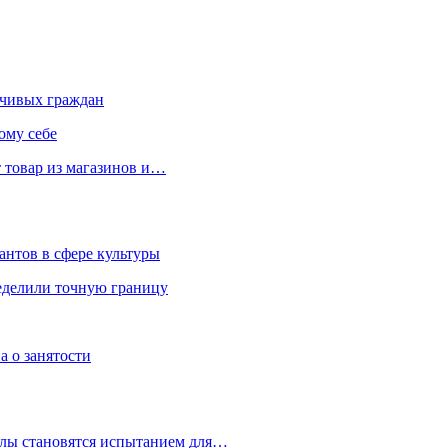
чивых граждан
ому себе
 товар из магазинов и…
антов в сфере культуры
еделили точную границу
а о занятости
улы становятся испытанием для…