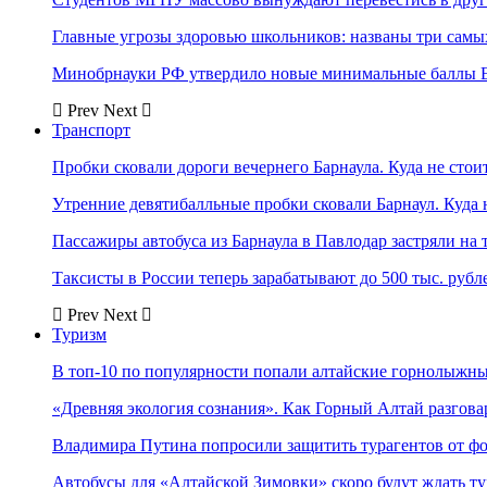
Главные угрозы здоровью школьников: названы три самых
Минобрнауки РФ утвердило новые минимальные баллы Е
Prev
Next
Транспорт
Пробки сковали дороги вечернего Барнаула. Куда не стоит
Утренние девятибалльные пробки сковали Барнаул. Куда н
Пассажиры автобуса из Барнаула в Павлодар застряли на 
Таксисты в России теперь зарабатывают до 500 тыс. рубл
Prev
Next
Туризм
В топ-10 по популярности попали алтайские горнолыжн
«Древняя экология сознания». Как Горный Алтай разгова
Владимира Путина попросили защитить турагентов от ф
Автобусы для «Алтайской Зимовки» скоро будут ждать ту