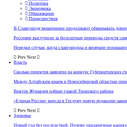
Политика
Экономика
Образование
Происшествия
В Славгороде мошенники продолжают обманывать довер
Россияне выступили за бесплатные переводы средств сам
Нередки случаи, когда славгородцы и яровчане похищают
Prev
Next
Власть
Сколько проектов заявлено на конкурс Губернаторских гр
Между Алтайским краем и Новосибирской областью опр
Виктор Журавлев избран главой Троицкого района
«Единая Россия» внесла в Госдуму новую редакцию закон
Prev
Next
Здоровье
Новый год без последствий. Почему праздничные каник