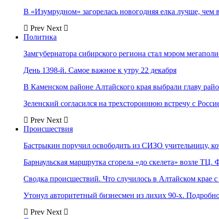
В «Изумрудном» загорелась новогодняя елка лучше, чем 
Prev
Next
Политика
Замгубернатора сибирского региона стал мэром мегаполи
День 1398-й. Самое важное к утру 22 декабря
В Каменском районе Алтайского края выбрали главу рай
Зеленский согласился на трехстороннюю встречу с Росси
Prev
Next
Происшествия
Бастрыкин поручил освободить из СИЗО учительницу, 
Барнаульская маршрутка сгорела «до скелета» возле ТЦ. 
Сводка происшествий. Что случилось в Алтайском крае с 
Утонул авторитетный бизнесмен из лихих 90-х. Подробн
Prev
Next