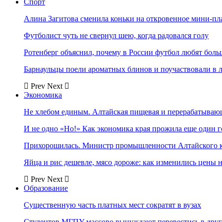
Спорт
Алина Загитова сменила коньки на откровенное мини-пл
Футболист чуть не свернул шею, когда радовался голу
Ротенберг объяснил, почему в России футбол любят боль
Барнаульцы поели ароматных блинов и поучаствовали в 
Prev
Next
Экономика
Не хлебом единым. Алтайская пищевая и перерабатыва
И не одно «Но!» Как экономика края прожила еще один 
Прихорошилась. Министр промышленности Алтайского к
Яйца и рис дешевле, мясо дороже: как изменились цены 
Prev
Next
Образование
Существенную часть платных мест сократят в вузах
Студентов МГПУ массово вынуждают перевестись в дру