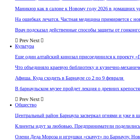
Маникюр как в салоне к Новому году 2026 в домашних у
На ошибках лечатся. Частная медицина примиряется с н
Врач подсказал действенные способы защиты от гонконг
Prev
Next
Культура
Еще один алтайский кинозал присоединился к проекту «
Что объединяло краевую библиотеку и кузнечно-механи
Афиша. Куда сходить в Барнауле со 2 по 9 февраля
В барнаульском музее пройдет лекция о древних крепост
Prev
Next
Общество
Центральный район Барнаула засверкал огнями и уже в ш
Клиенты идут за любовью. Предприниматели поделились 
Олени Деда Мороза и игрушки «скачут» по Барнаулу. Но