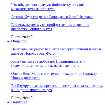
Что объединяло краевую библиотеку и кузнечно-
механическую мастерскую
Афиша. Куда сходить в Барнауле со 2 по 9 февраля
В барнаульском музее пройдет лекция о древних
крепостях Горного Алтая
Prev
Next
Общество
Центральный район Барнаула засверкал огнями и уже в
шаге от Нового года. Фото
Клиенты идут за любовью. Предприниматели
поделились советами, как начать дело в…
Олени Деда Мороза и игрушки «скачут» по Барнаулу.
Новогодние фото
В «Изумрудном» загорелась новогодняя елка лучше, чем
в Лондоне. Фото и видео
Prev
Next
Политика