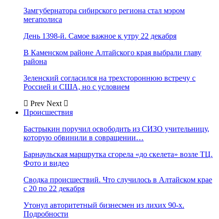
Замгубернатора сибирского региона стал мэром
мегаполиса
День 1398-й. Самое важное к утру 22 декабря
В Каменском районе Алтайского края выбрали главу
района
Зеленский согласился на трехстороннюю встречу с
Россией и США, но с условием
Prev
Next
Происшествия
Бастрыкин поручил освободить из СИЗО учительницу,
которую обвинили в совращении…
Барнаульская маршрутка сгорела «до скелета» возле ТЦ.
Фото и видео
Сводка происшествий. Что случилось в Алтайском крае
с 20 по 22 декабря
Утонул авторитетный бизнесмен из лихих 90-х.
Подробности