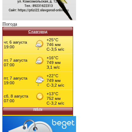
Погода
Славгород