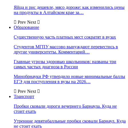
Яйца и рис дешевле, мясо дороже: как изменились цены
на продукты в Алтайском крае за…
Prev
Next
Образование
Существенную часть платных мест сократят в вузах
Студентов МГПУ массово вынуждают перевестись в
другие университеты. Комментарий…
Главные угрозы здоровью школьников: названы три
самых частых диагноза в России
Минобрнауки РФ утвердило новые минимальные баллы
ЕГЭ для поступления в вузы на 2026…
Prev
Next
Транспорт
Пробки сковали дороги вечернего Барнаула. Куда не
стоит ехать
Утренние девятибалльные пробки сковали Барнаул. Куда
не стоит ехать