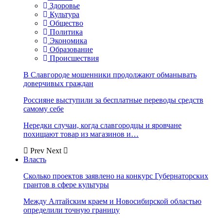
Здоровье
Культура
Общество
Политика
Экономика
Образование
Происшествия
В Славгороде мошенники продолжают обманывать
доверчивых граждан
Россияне выступили за бесплатные переводы средств
самому себе
Нередки случаи, когда славгородцы и яровчане
похищают товар из магазинов и…
Prev
Next
Власть
Сколько проектов заявлено на конкурс Губернаторских
грантов в сфере культуры
Между Алтайским краем и Новосибирской областью
определили точную границу