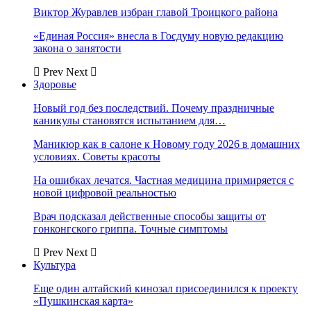
Виктор Журавлев избран главой Троицкого района
«Единая Россия» внесла в Госдуму новую редакцию
закона о занятости
Prev
Next
Здоровье
Новый год без последствий. Почему праздничные
каникулы становятся испытанием для…
Маникюр как в салоне к Новому году 2026 в домашних
условиях. Советы красоты
На ошибках лечатся. Частная медицина примиряется с
новой цифровой реальностью
Врач подсказал действенные способы защиты от
гонконгского гриппа. Точные симптомы
Prev
Next
Культура
Еще один алтайский кинозал присоединился к проекту
«Пушкинская карта»