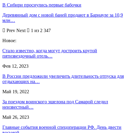
В Сибири проснулись первые бабочки
Деревянный дом с новой баней продают в Барнауле за 10,9
млн…
Prev
Next
1 из 2 347
Новое:
Стало известно, когда могут достроить крутой
пятизвездочный отель…
Фев 12, 2023
В России предложили увеличить длительность отпуска для
отдыхающих на…
Май 19, 2022
За поездом воинского эшелона под Самарой следил
неизвестный…
Май 26, 2023
Главные события военной спецоперации РФ. День двести
восьмой