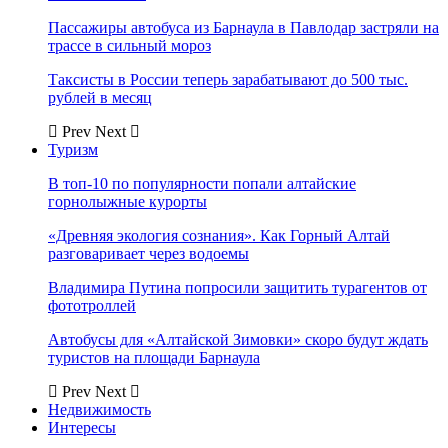
Пассажиры автобуса из Барнаула в Павлодар застряли на
трассе в сильный мороз
Таксисты в России теперь зарабатывают до 500 тыс.
рублей в месяц
Prev
Next
Туризм
В топ-10 по популярности попали алтайские
горнолыжные курорты
«Древняя экология сознания». Как Горный Алтай
разговаривает через водоемы
Владимира Путина попросили защитить турагентов от
фототроллей
Автобусы для «Алтайской Зимовки» скоро будут ждать
туристов на площади Барнаула
Prev
Next
Недвижимость
Интересы