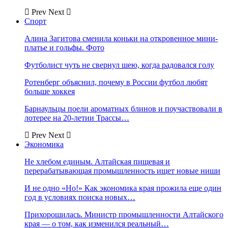
Prev
Next
Спорт
Алина Загитова сменила коньки на откровенное мини-
платье и гольфы. Фото
Футболист чуть не свернул шею, когда радовался голу
Ротенберг объяснил, почему в России футбол любят
больше хоккея
Барнаульцы поели ароматных блинов и поучаствовали в
лотерее на 20-летии Трассы…
Prev
Next
Экономика
Не хлебом единым. Алтайская пищевая и
перерабатывающая промышленность ищет новые ниши
И не одно «Но!» Как экономика края прожила еще один
год в условиях поиска новых…
Прихорошилась. Министр промышленности Алтайского
края — о том, как изменился реальный…