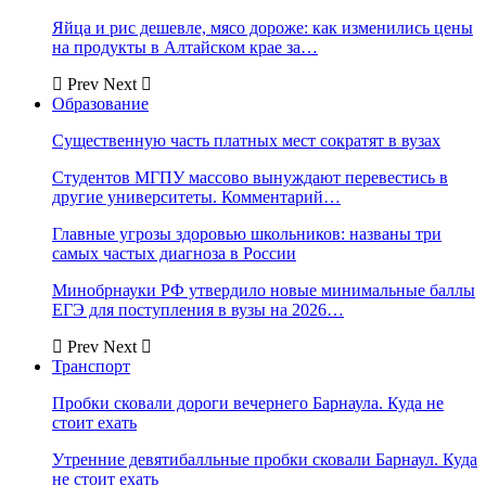
Яйца и рис дешевле, мясо дороже: как изменились цены
на продукты в Алтайском крае за…
Prev
Next
Образование
Существенную часть платных мест сократят в вузах
Студентов МГПУ массово вынуждают перевестись в
другие университеты. Комментарий…
Главные угрозы здоровью школьников: названы три
самых частых диагноза в России
Минобрнауки РФ утвердило новые минимальные баллы
ЕГЭ для поступления в вузы на 2026…
Prev
Next
Транспорт
Пробки сковали дороги вечернего Барнаула. Куда не
стоит ехать
Утренние девятибалльные пробки сковали Барнаул. Куда
не стоит ехать