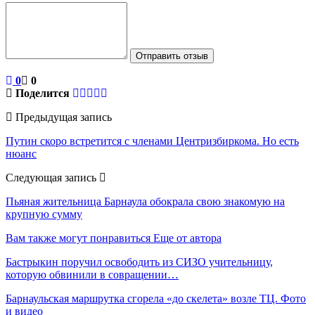
Отправить отзыв
0
0
Поделится
Предыдущая запись
Путин скоро встретится с членами Центризбиркома. Но есть
нюанс
Следующая запись
Пьяная жительница Барнаула обокрала свою знакомую на
крупную сумму
Вам также могут понравиться
Еще от автора
Бастрыкин поручил освободить из СИЗО учительницу,
которую обвинили в совращении…
Барнаульская маршрутка сгорела «до скелета» возле ТЦ. Фото
и видео