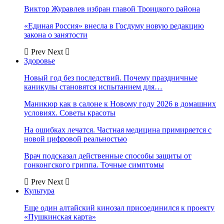
Виктор Журавлев избран главой Троицкого района
«Единая Россия» внесла в Госдуму новую редакцию
закона о занятости
Prev
Next
Здоровье
Новый год без последствий. Почему праздничные
каникулы становятся испытанием для…
Маникюр как в салоне к Новому году 2026 в домашних
условиях. Советы красоты
На ошибках лечатся. Частная медицина примиряется с
новой цифровой реальностью
Врач подсказал действенные способы защиты от
гонконгского гриппа. Точные симптомы
Prev
Next
Культура
Еще один алтайский кинозал присоединился к проекту
«Пушкинская карта»