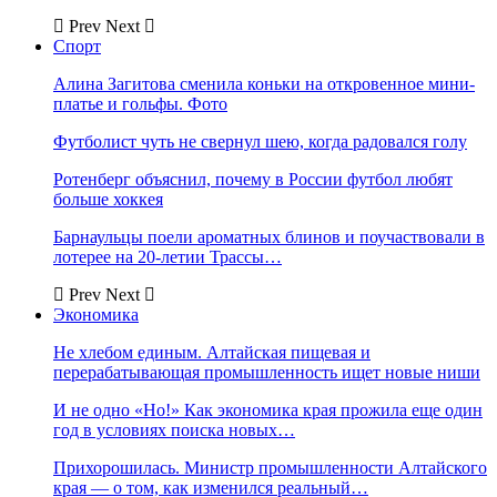
Prev
Next
Спорт
Алина Загитова сменила коньки на откровенное мини-
платье и гольфы. Фото
Футболист чуть не свернул шею, когда радовался голу
Ротенберг объяснил, почему в России футбол любят
больше хоккея
Барнаульцы поели ароматных блинов и поучаствовали в
лотерее на 20-летии Трассы…
Prev
Next
Экономика
Не хлебом единым. Алтайская пищевая и
перерабатывающая промышленность ищет новые ниши
И не одно «Но!» Как экономика края прожила еще один
год в условиях поиска новых…
Прихорошилась. Министр промышленности Алтайского
края — о том, как изменился реальный…