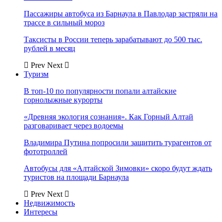
Пассажиры автобуса из Барнаула в Павлодар застряли на
трассе в сильный мороз
Таксисты в России теперь зарабатывают до 500 тыс.
рублей в месяц
Prev
Next
Туризм
В топ-10 по популярности попали алтайские
горнолыжные курорты
«Древняя экология сознания». Как Горный Алтай
разговаривает через водоемы
Владимира Путина попросили защитить турагентов от
фототроллей
Автобусы для «Алтайской Зимовки» скоро будут ждать
туристов на площади Барнаула
Prev
Next
Недвижимость
Интересы