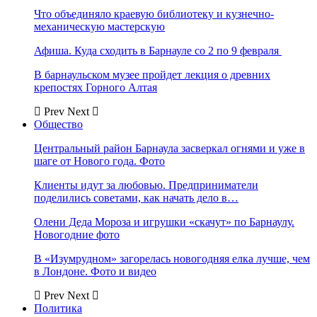
Что объединяло краевую библиотеку и кузнечно-
механическую мастерскую
Афиша. Куда сходить в Барнауле со 2 по 9 февраля
В барнаульском музее пройдет лекция о древних
крепостях Горного Алтая
Prev
Next
Общество
Центральный район Барнаула засверкал огнями и уже в
шаге от Нового года. Фото
Клиенты идут за любовью. Предприниматели
поделились советами, как начать дело в…
Олени Деда Мороза и игрушки «скачут» по Барнаулу.
Новогодние фото
В «Изумрудном» загорелась новогодняя елка лучше, чем
в Лондоне. Фото и видео
Prev
Next
Политика