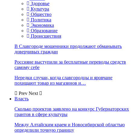
Здоровье
Культура
Общество
Политика
Экономика
Образование
Происшествия
В Славгороде мошенники продолжают обманывать
доверчивых граждан
Россияне выступили за бесплатные переводы средств
самому себе
Нередки случаи, когда славгородцы и яровчане
похищают товар из магазинов и…
Prev
Next
Власть
Сколько проектов заявлено на конкурс Губернаторских
грантов в сфере культуры
Между Алтайским краем и Новосибирской областью
определили точную границу