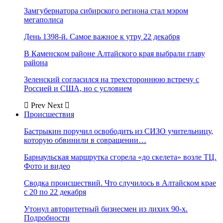
Замгубернатора сибирского региона стал мэром
мегаполиса
День 1398-й. Самое важное к утру 22 декабря
В Каменском районе Алтайского края выбрали главу
района
Зеленский согласился на трехстороннюю встречу с
Россией и США, но с условием
Prev
Next
Происшествия
Бастрыкин поручил освободить из СИЗО учительницу,
которую обвинили в совращении…
Барнаульская маршрутка сгорела «до скелета» возле ТЦ.
Фото и видео
Сводка происшествий. Что случилось в Алтайском крае
с 20 по 22 декабря
Утонул авторитетный бизнесмен из лихих 90-х.
Подробности