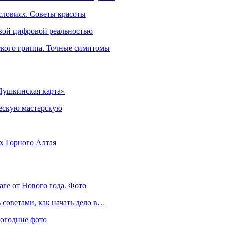
словиях. Советы красоты
овой цифровой реальностью
ского гриппа. Точные симптомы
Пушкинская карта»
ческую мастерскую
ях Горного Алтая
аге от Нового года. Фото
советами, как начать дело в…
вогодние фото