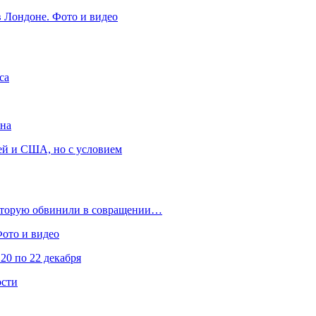
в Лондоне. Фото и видео
са
она
ей и США, но с условием
которую обвинили в совращении…
Фото и видео
20 по 22 декабря
ости