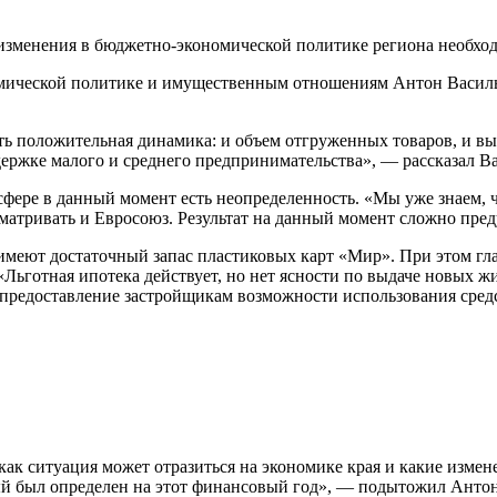
мической политике и имущественным отношениям Антон Василье
ть положительная динамика: и объем отгруженных товаров, и выр
держке малого и среднего предпринимательства», — рассказал В
 сфере в данный момент есть неопределенность. «Мы уже знаем
ссматривать и Евросоюз. Результат на данный момент сложно пре
 имеют достаточный запас пластиковых карт «Мир». При этом г
Льготная ипотека действует, но нет ясности по выдаче новых ж
 предоставление застройщикам возможности использования сред
 как ситуация может отразиться на экономике края и какие изме
ый был определен на этот финансовый год», — подытожил Антон