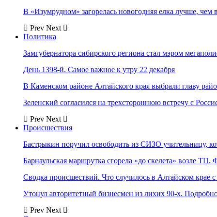
В «Изумрудном» загорелась новогодняя елка лучше, чем 
Prev
Next
Политика
Замгубернатора сибирского региона стал мэром мегаполи
День 1398-й. Самое важное к утру 22 декабря
В Каменском районе Алтайского края выбрали главу рай
Зеленский согласился на трехстороннюю встречу с Росси
Prev
Next
Происшествия
Бастрыкин поручил освободить из СИЗО учительницу, 
Барнаульская маршрутка сгорела «до скелета» возле ТЦ. 
Сводка происшествий. Что случилось в Алтайском крае с 
Утонул авторитетный бизнесмен из лихих 90-х. Подробн
Prev
Next