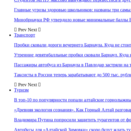
Главные угрозы здоровью школьников: названы три самых
Минобрнауки РФ утвердило новые минимальные баллы Е
Prev
Next
Транспорт
Пробки сковали дороги вечернего Барнаула. Куда не стоит
Утренние девятибалльные пробки сковали Барнаул. Куда н
Пассажиры автобуса из Барнаула в Павлодар застряли на 
Таксисты в России теперь зарабатывают до 500 тыс. рубл
Prev
Next
Туризм
В топ-10 по популярности попали алтайские горнолыжн
«Древняя экология сознания». Как Горный Алтай разгова
Владимира Путина попросили защитить турагентов от ф
Автобусы для «Алтайской Зимовки» скоро будут ждать ту