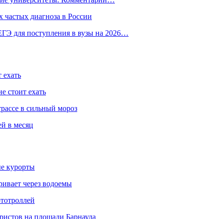
 частых диагноза в России
ГЭ для поступления в вузы на 2026…
 ехать
е стоит ехать
трассе в сильный мороз
ей в месяц
ые курорты
ривает через водоемы
ототроллей
ристов на площади Барнаула