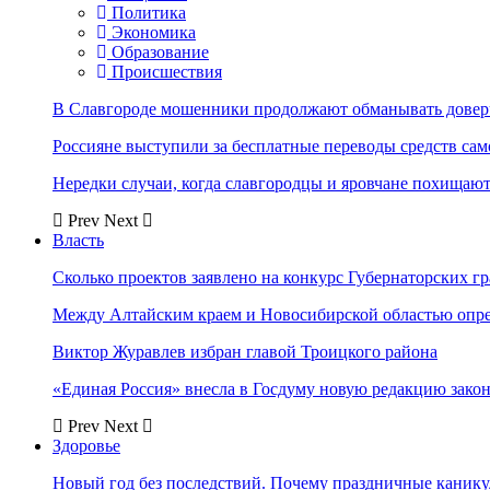
Политика
Экономика
Образование
Происшествия
В Славгороде мошенники продолжают обманывать довер
Россияне выступили за бесплатные переводы средств сам
Нередки случаи, когда славгородцы и яровчане похищают
Prev
Next
Власть
Сколько проектов заявлено на конкурс Губернаторских гр
Между Алтайским краем и Новосибирской областью опр
Виктор Журавлев избран главой Троицкого района
«Единая Россия» внесла в Госдуму новую редакцию закон
Prev
Next
Здоровье
Новый год без последствий. Почему праздничные каник