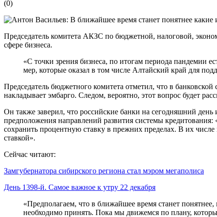
(
0
)
Председатель комитета АКЗС по бюджетной, налоговой, эконо
сфере бизнеса.
«С точки зрения бизнеса, по итогам периода пандемии ес
мер, которые оказал в том числе Алтайский край для под
Председатель бюджетного комитета отметил, что в банковской
накладывает эмбарго. Следом, вероятно, этот вопрос будет ра
Он также заверил, что российские банки на сегодняшний день
предположения направлений развития системы кредитования: «
сохранить процентную ставку в прежних пределах. В их числе
ставкой».
Сейчас читают:
Замгубернатора сибирского региона стал мэром мегаполиса
День 1398-й. Самое важное к утру 22 декабря
«Предполагаем, что в ближайшее время станет понятнее,
необходимо принять. Пока мы движемся по плану, котор