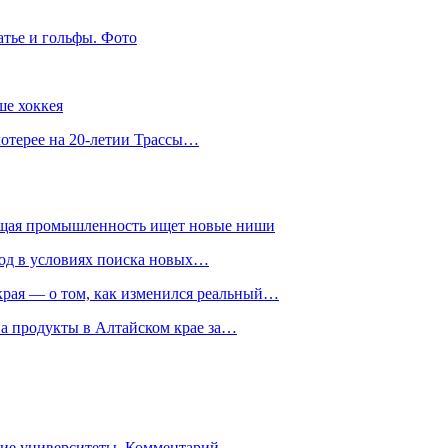
атье и гольфы. Фото
ше хоккея
лотерее на 20-летии Трассы…
ющая промышленность ищет новые ниши
год в условиях поиска новых…
рая — о том, как изменился реальный…
на продукты в Алтайском крае за…
гие университеты. Комментарий…