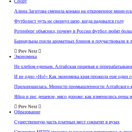
Спорт
Алина Загитова сменила коньки на откровенное мини-пл
Футболист чуть не свернул шею, когда радовался голу
Ротенберг объяснил, почему в России футбол любят боль
Барнаульцы поели ароматных блинов и поучаствовали в 
Prev
Next
Экономика
Не хлебом единым. Алтайская пищевая и перерабатыва
И не одно «Но!» Как экономика края прожила еще один 
Прихорошилась. Министр промышленности Алтайского к
Яйца и рис дешевле, мясо дороже: как изменились цены 
Prev
Next
Образование
Существенную часть платных мест сократят в вузах
Студентов МГПУ массово вынуждают перевестись в дру