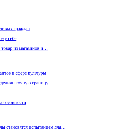
чивых граждан
ому себе
 товар из магазинов и…
антов в сфере культуры
еделили точную границу
а о занятости
улы становятся испытанием для…