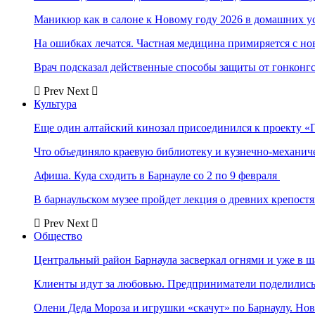
Маникюр как в салоне к Новому году 2026 в домашних у
На ошибках лечатся. Частная медицина примиряется с н
Врач подсказал действенные способы защиты от гонконг
Prev
Next
Культура
Еще один алтайский кинозал присоединился к проекту «
Что объединяло краевую библиотеку и кузнечно-механи
Афиша. Куда сходить в Барнауле со 2 по 9 февраля
В барнаульском музее пройдет лекция о древних крепост
Prev
Next
Общество
Центральный район Барнаула засверкал огнями и уже в ш
Клиенты идут за любовью. Предприниматели поделились 
Олени Деда Мороза и игрушки «скачут» по Барнаулу. Но