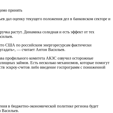
в дал оценку текущего положения дел в банковском секторе и
учка растут. Динамика солидная и есть эффект от тех
асильев.
, что США по российским энергоресурсам фактически
дугадать», — считает Антон Васильев.
лава профильного комитета АКЗС озвучил осторожные
илищных займов. Есть несколько механизмов, которые помогут
ств эскроу-счетов либо введение госпрограмм с пониженной
нения в бюджетно-экономической политике региона будет
 Васильев.