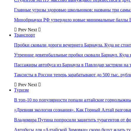
Главные угрозы здоровью школьников: названы три самых
Минобрнауки РФ утвердило новые минимальные баллы Е
Prev
Next
Транспорт
Пробки сковали дороги вечернего Барнаула. Куда не стоит
Утренние девятибалльные пробки сковали Барнаул. Куда н
Пассажиры автобуса из Барнаула в Павлодар застряли на 
Таксисты в России теперь зарабатывают до 500 тыс. рубл
Prev
Next
Туризм
В топ-10 по популярности попали алтайские горнолыжн
«Древняя экология сознания». Как Горный Алтай разгова
Владимира Путина попросили защитить турагентов от ф
Автобусы для «Алтайской Зимовки» скоро будут ждать ту