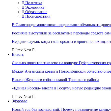
Политика
Экономика
Образование
Происшествия
В Славгороде мошенники продолжают обманывать довер
Россияне выступили за бесплатные переводы средств сам
Нередки случаи, когда славгородцы и яровчане похищают
Prev
Next
Власть
Сколько проектов заявлено на конкурс Губернаторских гр
Между Алтайским краем и Новосибирской областью опр
Виктор Журавлев избран главой Троицкого района
«Единая Россия» внесла в Госдуму новую редакцию закон
Prev
Next
Здоровье
Новый год без последствий. Почему праздничные каник