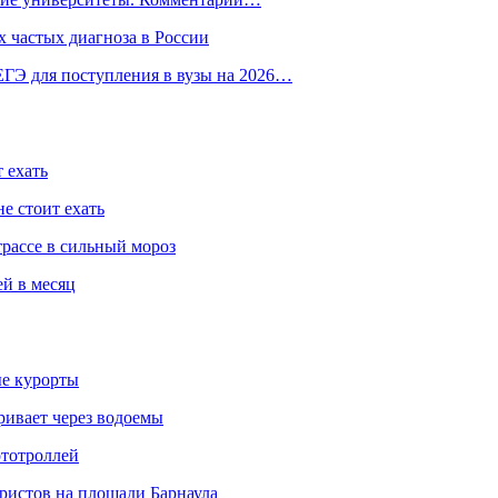
 частых диагноза в России
ГЭ для поступления в вузы на 2026…
 ехать
е стоит ехать
трассе в сильный мороз
ей в месяц
ые курорты
ривает через водоемы
ототроллей
ристов на площади Барнаула