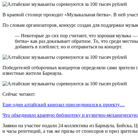
В краевой столице проходит «Музыкальная битва». В ней учас
По словам организаторов, конкурс создан для поддержки музы
— Некоторые до сих пор считают, что хорошая музыка — э
битва» как раз доказывает обратное. То, что среди мест
добавить в плейлист, но и отправиться на концерт.
Победителей отборочных концертов определяли сами зрители 
известные жители Барнаула.
Сейчас читают:
Еще один алтайский кинозал присоединился к проекту…
Что объединяло краевую библиотеку и кузнечно-механическу
Заявки на участие подали 24 коллектива из Барнаула, Бийска, 
и часы репетиций, а так же призы от спонсоров и приз зритель