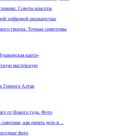
словиях. Советы красоты
овой цифровой реальностью
ского гриппа. Точные симптомы
Пушкинская карта»
ческую мастерскую
ях Горного Алтая
аге от Нового года. Фото
советами, как начать дело в…
вогодние фото