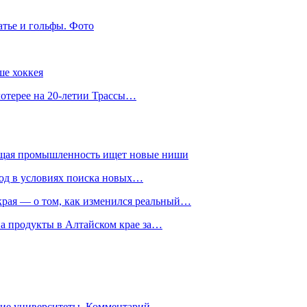
атье и гольфы. Фото
ше хоккея
лотерее на 20-летии Трассы…
ющая промышленность ищет новые ниши
год в условиях поиска новых…
рая — о том, как изменился реальный…
на продукты в Алтайском крае за…
гие университеты. Комментарий…