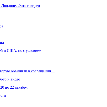
в Лондоне. Фото и видео
са
она
ей и США, но с условием
которую обвинили в совращении…
Фото и видео
20 по 22 декабря
ости