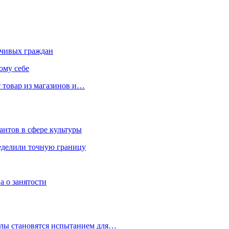
чивых граждан
ому себе
 товар из магазинов и…
антов в сфере культуры
еделили точную границу
а о занятости
улы становятся испытанием для…