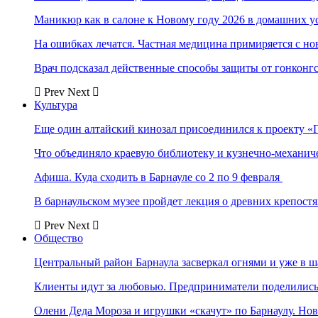
Маникюр как в салоне к Новому году 2026 в домашних у
На ошибках лечатся. Частная медицина примиряется с н
Врач подсказал действенные способы защиты от гонконг
Prev
Next
Культура
Еще один алтайский кинозал присоединился к проекту «
Что объединяло краевую библиотеку и кузнечно-механи
Афиша. Куда сходить в Барнауле со 2 по 9 февраля
В барнаульском музее пройдет лекция о древних крепост
Prev
Next
Общество
Центральный район Барнаула засверкал огнями и уже в ш
Клиенты идут за любовью. Предприниматели поделились 
Олени Деда Мороза и игрушки «скачут» по Барнаулу. Но