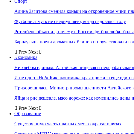
Спорт
Алина Загитова сменила коньки на откровенное мини-пл
Футболист чуть не свернул шею, когда радовался голу
Ротенберг объяснил, почему в России футбол любят боль
Барнаульцы поели ароматных блинов и поучаствовали в 
Prev
Next
Экономика
Не хлебом единым. Алтайская пищевая и перерабатыва
И не одно «Но!» Как экономика края прожила еще один 
Прихорошилась. Министр промышленности Алтайского к
Яйца и рис дешевле, мясо дороже: как изменились цены 
Prev
Next
Образование
Существенную часть платных мест сократят в вузах
Студентов МГПУ массово вынуждают перевестись в дру