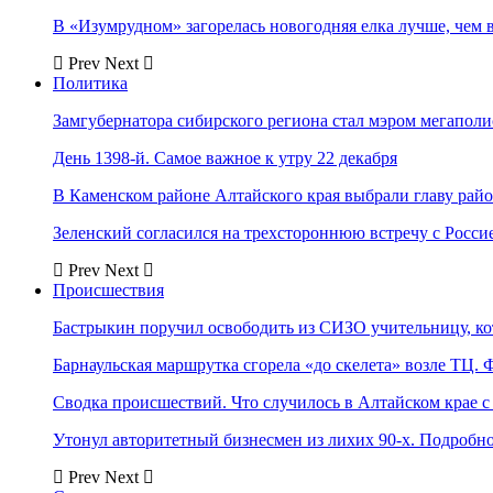
В «Изумрудном» загорелась новогодняя елка лучше, чем 
Prev
Next
Политика
Замгубернатора сибирского региона стал мэром мегаполи
День 1398-й. Самое важное к утру 22 декабря
В Каменском районе Алтайского края выбрали главу рай
Зеленский согласился на трехстороннюю встречу с Росси
Prev
Next
Происшествия
Бастрыкин поручил освободить из СИЗО учительницу, 
Барнаульская маршрутка сгорела «до скелета» возле ТЦ. 
Сводка происшествий. Что случилось в Алтайском крае с 
Утонул авторитетный бизнесмен из лихих 90-х. Подробн
Prev
Next