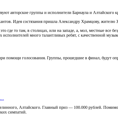
твуют авторские группы и исполнители Барнаула и Алтайского к
кантов. Идея состязания пришла Александру Храмцову, жителю З
то где то там, в столицах, или на западе, а, мол, местные все 
ных исполнителей много талантливых ребят, с качественной муз
при помощи голосования. Группы, прошедшие в финал, будут о
ю…
Целинного, Алтайского. Главный приз — 100.000 рублей. Помимо э
ских симпатий.