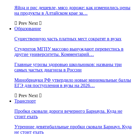
Яйца и рис дешевле, мясо дороже: как изменились цены
на продукты в Алтайском крае за…
Prev
Next
Образование
Существенную часть платных мест сократят в вузах
Студентов МГПУ массово вынуждают перевестись в
другие университеты. Комментарий…
Главные угрозы здоровью школьников: названы три
самых частых диагноза в России
Минобрнауки РФ утвердило новые минимальные баллы
ЕГЭ для поступления в вузы на 2026…
Prev
Next
Транспорт
Пробки сковали дороги вечернего Барнаула. Куда не
стоит ехать
Утренние девятибалльные пробки сковали Барнаул. Куда
не стоит ехать