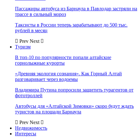
Пассажиры автобуса из Барнаула в Павлодар застряли на
трассе в сильный мороз
Таксисты в России теперь зарабатывают до 500 тыс.
рублей в месяц
Prev
Next
Туризм
В топ-10 по популярности попали алтайские
горнолыжные курорты
«Древняя экология сознания». Как Горный Алтай
разговаривает через водоемы
Владимира Путина попросили защитить турагентов от
фототроллей
Автобусы для «Алтайской Зимовки» скоро будут ждать
туристов на площади Барнаула
Prev
Next
Недвижимость
Интересы