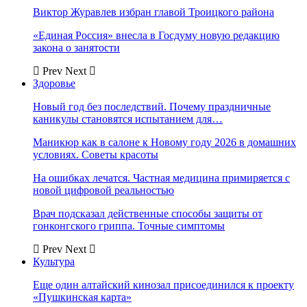
Виктор Журавлев избран главой Троицкого района
«Единая Россия» внесла в Госдуму новую редакцию
закона о занятости
Prev
Next
Здоровье
Новый год без последствий. Почему праздничные
каникулы становятся испытанием для…
Маникюр как в салоне к Новому году 2026 в домашних
условиях. Советы красоты
На ошибках лечатся. Частная медицина примиряется с
новой цифровой реальностью
Врач подсказал действенные способы защиты от
гонконгского гриппа. Точные симптомы
Prev
Next
Культура
Еще один алтайский кинозал присоединился к проекту
«Пушкинская карта»