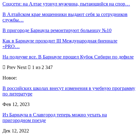
Соцсети: на Алтае утонул мужчина, пытающийся на спор…
В Алтайском крае мошенники выдают себя за сотрудников
службы…
В пригороде Барнаула ремонтируют больницу №10
Как в Барнауле проходит III Международная биеннале
«PRO…
На подиуме все. В Барнауле прошел Кубок Сибири по дефиле
Prev
Next
1 из 2 347
Новое:
В российских школах внесут изменения в учебную программу
по литературе
Фев 12, 2023
Из Барнаула в Славгород теперь можно уехать на
пригородном поезде
Дек 12, 2022