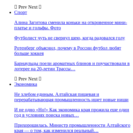
Prev
Next
Спорт
Алина Загитова сменила коньки на откровенное мини-
платье и гольфы. Фото
Футболист чуть не свернул шею, когда радовался голу
Ротенберг объяснил, почему в России футбол любят
больше хоккея
Барнаульцы поели ароматных блинов и поучаствовали в
лотерее на 20-летии Трассы…
Prev
Next
Экономика
Не хлебом единым. Алтайская пищевая и
перерабатывающая промышленность ищет новые ниши
И не одно «Но!» Как экономика края прожила еще один
год в условиях поиска новых…
Прихорошилась. Министр промышленности Алтайского
края — о том, как изменился реальный…