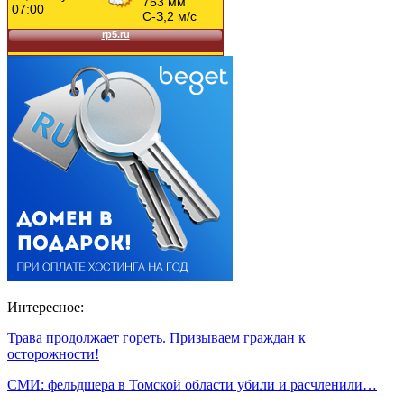
Интересное:
Трава продолжает гореть. Призываем граждан к
осторожности!
СМИ: фельдшера в Томской области убили и расчленили…