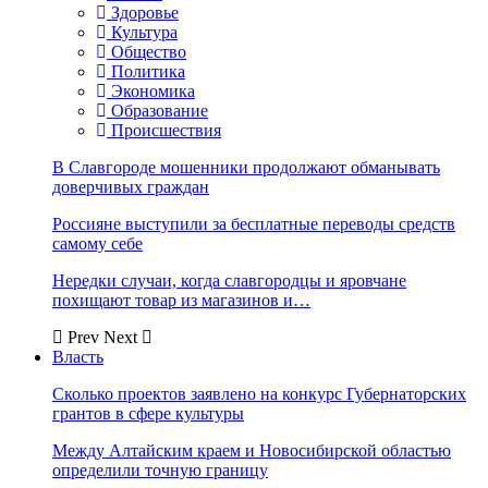
Здоровье
Культура
Общество
Политика
Экономика
Образование
Происшествия
В Славгороде мошенники продолжают обманывать
доверчивых граждан
Россияне выступили за бесплатные переводы средств
самому себе
Нередки случаи, когда славгородцы и яровчане
похищают товар из магазинов и…
Prev
Next
Власть
Сколько проектов заявлено на конкурс Губернаторских
грантов в сфере культуры
Между Алтайским краем и Новосибирской областью
определили точную границу