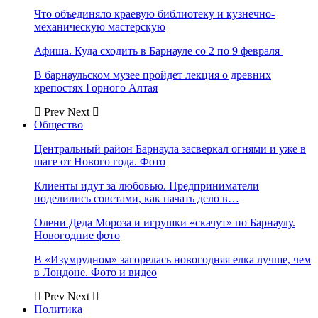
Что объединяло краевую библиотеку и кузнечно-
механическую мастерскую
Афиша. Куда сходить в Барнауле со 2 по 9 февраля
В барнаульском музее пройдет лекция о древних
крепостях Горного Алтая
Prev
Next
Общество
Центральный район Барнаула засверкал огнями и уже в
шаге от Нового года. Фото
Клиенты идут за любовью. Предприниматели
поделились советами, как начать дело в…
Олени Деда Мороза и игрушки «скачут» по Барнаулу.
Новогодние фото
В «Изумрудном» загорелась новогодняя елка лучше, чем
в Лондоне. Фото и видео
Prev
Next
Политика