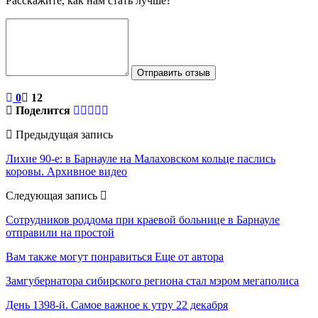
Расскажите, как нам стать лучше?
Отправить отзыв
0
12
Поделится
Предыдущая запись
Лихие 90-е: в Барнауле на Малаховском кольце паслись
коровы. Архивное видео
Следующая запись
Сотрудников роддома при краевой больнице в Барнауле
отправили на простой
Вам также могут понравиться
Еще от автора
Замгубернатора сибирского региона стал мэром мегаполиса
День 1398-й. Самое важное к утру 22 декабря