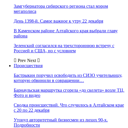
Замгубернатора сибирского региона стал мэром
мегаполиса
День 1398-й. Самое важное к утру 22 декабря
В Каменском районе Алтайского края выбрали главу
района
Зеленский согласился на трехстороннюю встречу с
Россией и США, но с условием
Prev
Next
Происшествия
Бастрыкин поручил освободить из СИЗО учительницу,
которую обвинили в совращении…
Барнаульская маршрутка сгорела «до скелета» возле ТЦ.
Фото и видео
Сводка происшествий. Что случилось в Алтайском крае
с 20 по 22 декабря
Утонул авторитетный бизнесмен из лихих 90-х.
Подробности