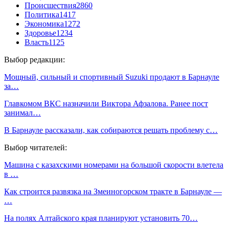
Происшествия
2860
Политика
1417
Экономика
1272
Здоровье
1234
Власть
1125
Выбор редакции:
Мощный, сильный и спортивный Suzuki продают в Барнауле
за…
Главкомом ВКС назначили Виктора Афзалова. Ранее пост
занимал…
В Барнауле рассказали, как собираются решать проблему с…
Выбор читателей:
Машина с казахскими номерами на большой скорости влетела
в …
Как строится развязка на Змеиногорском тракте в Барнауле —
…
На полях Алтайского края планируют установить 70…