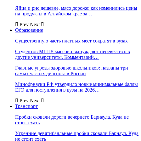
Яйца и рис дешевле, мясо дороже: как изменились цены
на продукты в Алтайском крае за…
Prev
Next
Образование
Существенную часть платных мест сократят в вузах
Студентов МГПУ массово вынуждают перевестись в
другие университеты. Комментарий…
Главные угрозы здоровью школьников: названы три
самых частых диагноза в России
Минобрнауки РФ утвердило новые минимальные баллы
ЕГЭ для поступления в вузы на 2026…
Prev
Next
Транспорт
Пробки сковали дороги вечернего Барнаула. Куда не
стоит ехать
Утренние девятибалльные пробки сковали Барнаул. Куда
не стоит ехать