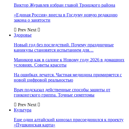
Виктор Журавлев избран главой Троицкого района
«Единая Россия» внесла в Госдуму новую редакцию
закона о занятости
Prev
Next
Здоровье
Новый год без последствий. Почему праздничные
каникулы становятся испытанием для…
Маникюр как в салоне к Новому году 2026 в домашних
условиях. Советы красоты
На ошибках лечатся. Частная медицина примиряется с
новой цифровой реальностью
Врач подсказал действенные способы защиты от
гонконгского гриппа. Точные симптомы
Prev
Next
Культура
Еще один алтайский кинозал присоединился к проекту
«Пушкинская карта»