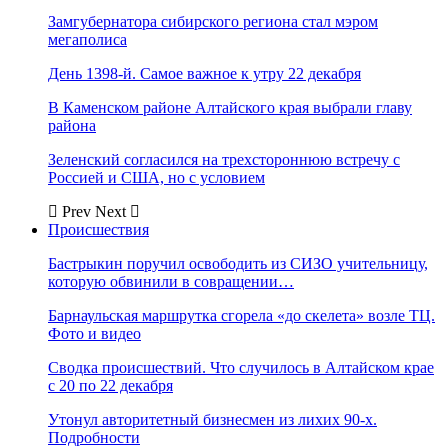
Замгубернатора сибирского региона стал мэром
мегаполиса
День 1398-й. Самое важное к утру 22 декабря
В Каменском районе Алтайского края выбрали главу
района
Зеленский согласился на трехстороннюю встречу с
Россией и США, но с условием
Prev
Next
Происшествия
Бастрыкин поручил освободить из СИЗО учительницу,
которую обвинили в совращении…
Барнаульская маршрутка сгорела «до скелета» возле ТЦ.
Фото и видео
Сводка происшествий. Что случилось в Алтайском крае
с 20 по 22 декабря
Утонул авторитетный бизнесмен из лихих 90-х.
Подробности