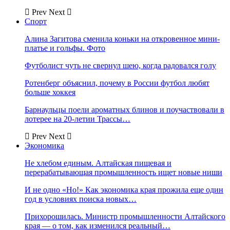
Prev
Next
Спорт
Алина Загитова сменила коньки на откровенное мини-
платье и гольфы. Фото
Футболист чуть не свернул шею, когда радовался голу
Ротенберг объяснил, почему в России футбол любят
больше хоккея
Барнаульцы поели ароматных блинов и поучаствовали в
лотерее на 20-летии Трассы…
Prev
Next
Экономика
Не хлебом единым. Алтайская пищевая и
перерабатывающая промышленность ищет новые ниши
И не одно «Но!» Как экономика края прожила еще один
год в условиях поиска новых…
Прихорошилась. Министр промышленности Алтайского
края — о том, как изменился реальный…