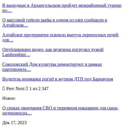
В выходные в Архангельском пройдет межрайонный турнир
по…
О массовой гибели рыбы в одном из озер сообщили в
Алтайском…
Алтайское предприятие освоило выпуск переносных печей
для…
Опубликовано видео, как мужчина погрузил чужой
Lamborghini…
Соколовский Дом культуры ремонтируют в рамках
партпроекта…
Водитель иномарки погиб в жутком ДТП под Барнаулом
Prev
Next
1 из 2 347
Новое:
О сроках окончания СВО и тюремном наказании для сына-
орденоносца…
Дек 17, 2023