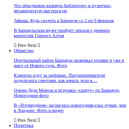
Что объединяло краевую библиотеку и кузнечно-
механическую мастерскую
Афиша. Куда сходить в Барнауле со 2 по 9 февраля
В барнаульском музее пройдет лекция о древних
крепостях Горного Алтая
Prev
Next
Общество
Центральный район Барнаула засверкал огнями и уже в
шаге от Нового года. Фото
Клиенты идут за любовью. Предприниматели
поделились советами, как начать дело в…
Олени Деда Мороза и игрушки «скачут» по Барнаулу.
Новогодние фото
В «Изумрудном» загорелась новогодняя елка лучше, чем
в Лондоне. Фото и видео
Prev
Next
Политика