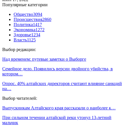
Популярные категории
Общество
3094
Происшествия
2860
Политика
1417
Экономика
1272
Здоровье
1234
Власть
1125
Выбор редакции:
Над временем: путевые заметки о Выборге
Семейное дело. Появились версии двойного убийства, в
котором…
Опрос. 40% алтайских директоров считают влияние санкций
на…
Выбор читателей:
Выпускникам Алтайского края рассказали о наиболее к…
При сильном течении алтайской реки утонул 13-летний
мальчик