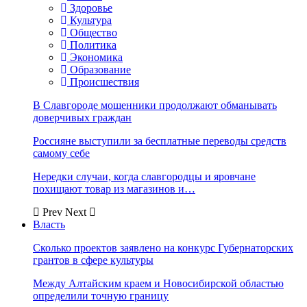
Здоровье
Культура
Общество
Политика
Экономика
Образование
Происшествия
В Славгороде мошенники продолжают обманывать
доверчивых граждан
Россияне выступили за бесплатные переводы средств
самому себе
Нередки случаи, когда славгородцы и яровчане
похищают товар из магазинов и…
Prev
Next
Власть
Сколько проектов заявлено на конкурс Губернаторских
грантов в сфере культуры
Между Алтайским краем и Новосибирской областью
определили точную границу