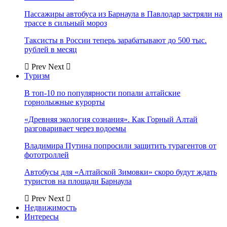
Пассажиры автобуса из Барнаула в Павлодар застряли на
трассе в сильный мороз
Таксисты в России теперь зарабатывают до 500 тыс.
рублей в месяц
Prev
Next
Туризм
В топ-10 по популярности попали алтайские
горнолыжные курорты
«Древняя экология сознания». Как Горный Алтай
разговаривает через водоемы
Владимира Путина попросили защитить турагентов от
фототроллей
Автобусы для «Алтайской Зимовки» скоро будут ждать
туристов на площади Барнаула
Prev
Next
Недвижимость
Интересы