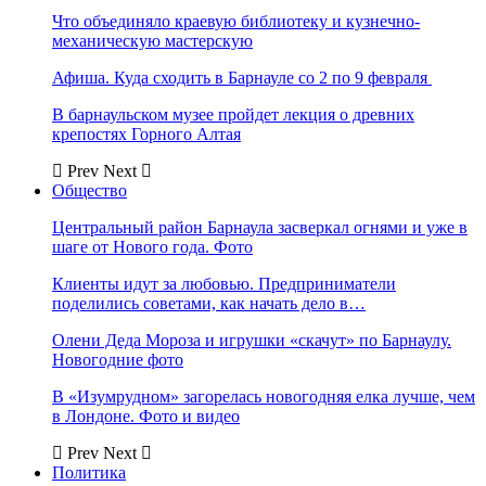
Что объединяло краевую библиотеку и кузнечно-
механическую мастерскую
Афиша. Куда сходить в Барнауле со 2 по 9 февраля
В барнаульском музее пройдет лекция о древних
крепостях Горного Алтая
Prev
Next
Общество
Центральный район Барнаула засверкал огнями и уже в
шаге от Нового года. Фото
Клиенты идут за любовью. Предприниматели
поделились советами, как начать дело в…
Олени Деда Мороза и игрушки «скачут» по Барнаулу.
Новогодние фото
В «Изумрудном» загорелась новогодняя елка лучше, чем
в Лондоне. Фото и видео
Prev
Next
Политика