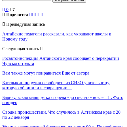
0
7
Поделится
Предыдущая запись
Алтайские педагоги рассказали, как украшают школы к
Новому году
Следующая запись
Госавтоинспекция Алтайского края сообщает о перекрытии
Чуйского тракта
Вам также могут понравиться
Еще от автора
Бастрыкин поручил освободить из СИЗО учительницу,
которую обвинили в совращении…
Барнаульская маршрутка сгорела «до скелета» возле ТЦ. Фото
и видео
Сводка происшествий. Что случилось в Алтайском крае с 20
по 22 декабря
Утонул авторитетный бизнесмен из лихих 90-х. Подробности