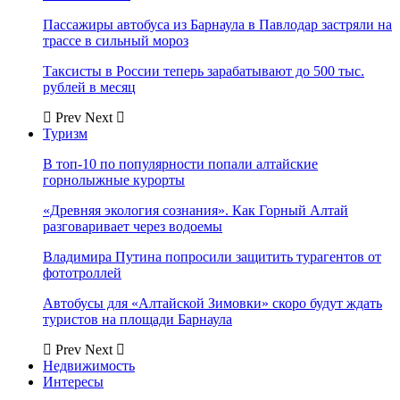
Пассажиры автобуса из Барнаула в Павлодар застряли на
трассе в сильный мороз
Таксисты в России теперь зарабатывают до 500 тыс.
рублей в месяц
Prev
Next
Туризм
В топ-10 по популярности попали алтайские
горнолыжные курорты
«Древняя экология сознания». Как Горный Алтай
разговаривает через водоемы
Владимира Путина попросили защитить турагентов от
фототроллей
Автобусы для «Алтайской Зимовки» скоро будут ждать
туристов на площади Барнаула
Prev
Next
Недвижимость
Интересы