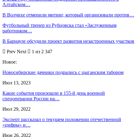
Алтайском…
В Волчихе отменили митинг, который организовали против…
Футбольный тренер из Рубцовска стал «Заслуженным
работником…
В Барнауле обсудили проект развития незастроенных участков
Prev
Next
1 из 2 347
Новое:
Новосибирские дачники подрались с цыганским табором
Июл 13, 2023
Какие события произошли в 155-й день военной
спецоперации России на…
Июл 29, 2022
Эксперт рассказал о текущем положении отечественной
«цифры» и…
Июн 26, 2022