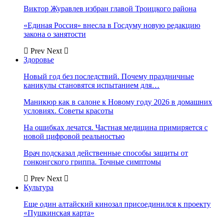
Виктор Журавлев избран главой Троицкого района
«Единая Россия» внесла в Госдуму новую редакцию
закона о занятости
Prev
Next
Здоровье
Новый год без последствий. Почему праздничные
каникулы становятся испытанием для…
Маникюр как в салоне к Новому году 2026 в домашних
условиях. Советы красоты
На ошибках лечатся. Частная медицина примиряется с
новой цифровой реальностью
Врач подсказал действенные способы защиты от
гонконгского гриппа. Точные симптомы
Prev
Next
Культура
Еще один алтайский кинозал присоединился к проекту
«Пушкинская карта»