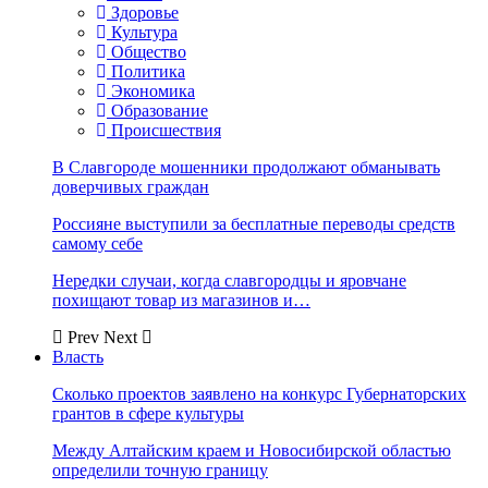
Здоровье
Культура
Общество
Политика
Экономика
Образование
Происшествия
В Славгороде мошенники продолжают обманывать
доверчивых граждан
Россияне выступили за бесплатные переводы средств
самому себе
Нередки случаи, когда славгородцы и яровчане
похищают товар из магазинов и…
Prev
Next
Власть
Сколько проектов заявлено на конкурс Губернаторских
грантов в сфере культуры
Между Алтайским краем и Новосибирской областью
определили точную границу