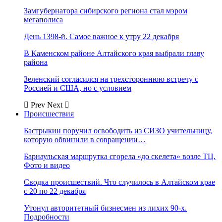
Замгубернатора сибирского региона стал мэром
мегаполиса
День 1398-й. Самое важное к утру 22 декабря
В Каменском районе Алтайского края выбрали главу
района
Зеленский согласился на трехстороннюю встречу с
Россией и США, но с условием
Prev
Next
Происшествия
Бастрыкин поручил освободить из СИЗО учительницу,
которую обвинили в совращении…
Барнаульская маршрутка сгорела «до скелета» возле ТЦ.
Фото и видео
Сводка происшествий. Что случилось в Алтайском крае
с 20 по 22 декабря
Утонул авторитетный бизнесмен из лихих 90-х.
Подробности