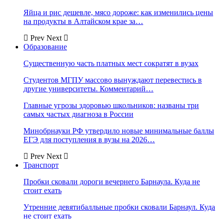
Яйца и рис дешевле, мясо дороже: как изменились цены
на продукты в Алтайском крае за…
Prev
Next
Образование
Существенную часть платных мест сократят в вузах
Студентов МГПУ массово вынуждают перевестись в
другие университеты. Комментарий…
Главные угрозы здоровью школьников: названы три
самых частых диагноза в России
Минобрнауки РФ утвердило новые минимальные баллы
ЕГЭ для поступления в вузы на 2026…
Prev
Next
Транспорт
Пробки сковали дороги вечернего Барнаула. Куда не
стоит ехать
Утренние девятибалльные пробки сковали Барнаул. Куда
не стоит ехать