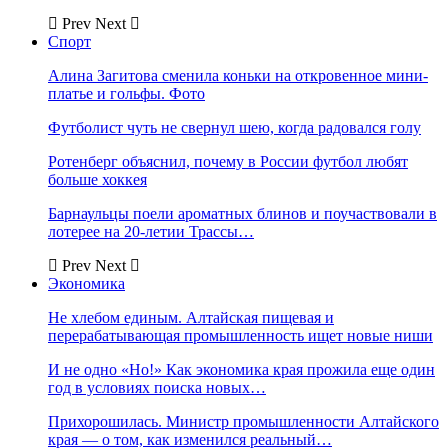
Prev
Next
Спорт
Алина Загитова сменила коньки на откровенное мини-
платье и гольфы. Фото
Футболист чуть не свернул шею, когда радовался голу
Ротенберг объяснил, почему в России футбол любят
больше хоккея
Барнаульцы поели ароматных блинов и поучаствовали в
лотерее на 20-летии Трассы…
Prev
Next
Экономика
Не хлебом единым. Алтайская пищевая и
перерабатывающая промышленность ищет новые ниши
И не одно «Но!» Как экономика края прожила еще один
год в условиях поиска новых…
Прихорошилась. Министр промышленности Алтайского
края — о том, как изменился реальный…