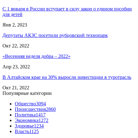
С 1 января в России вступает в силу закон о едином пособии
для детей
Янв 2, 2023
Депутаты АКЗС посетили рубцовский технопарк
Окт 22, 2022
«Весенняя неделя добра – 2022»
Апр 23, 2022
В Алтайском крае на 30% выросли инвестиции в туротрасль
Окт 21, 2022
Популярные категории
Общество
3094
Происшествия
2860
Политика
1417
Экономика
1272
Здоровье
1234
Власть
1125