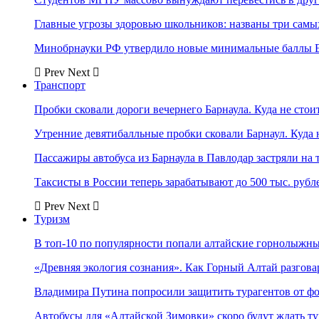
Главные угрозы здоровью школьников: названы три самых
Минобрнауки РФ утвердило новые минимальные баллы Е
Prev
Next
Транспорт
Пробки сковали дороги вечернего Барнаула. Куда не стоит
Утренние девятибалльные пробки сковали Барнаул. Куда н
Пассажиры автобуса из Барнаула в Павлодар застряли на 
Таксисты в России теперь зарабатывают до 500 тыс. рубл
Prev
Next
Туризм
В топ-10 по популярности попали алтайские горнолыжн
«Древняя экология сознания». Как Горный Алтай разгова
Владимира Путина попросили защитить турагентов от ф
Автобусы для «Алтайской Зимовки» скоро будут ждать ту