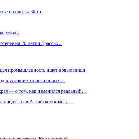
атье и гольфы. Фото
ше хоккея
лотерее на 20-летии Трассы…
ющая промышленность ищет новые ниши
год в условиях поиска новых…
рая — о том, как изменился реальный…
на продукты в Алтайском крае за…
гие университеты. Комментарий…