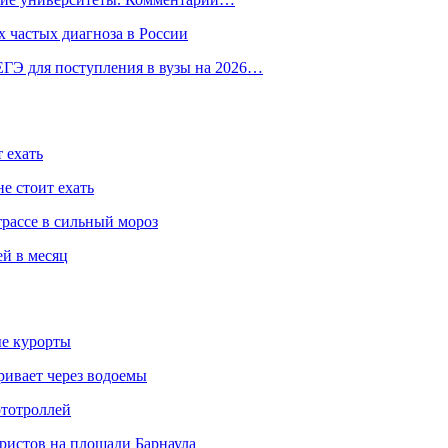
 частых диагноза в России
ГЭ для поступления в вузы на 2026…
 ехать
е стоит ехать
трассе в сильный мороз
ей в месяц
ые курорты
ривает через водоемы
ототроллей
ристов на площади Барнаула