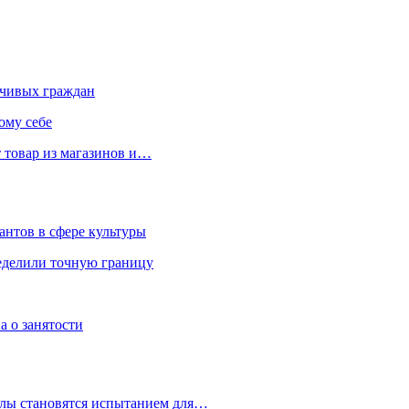
чивых граждан
ому себе
 товар из магазинов и…
антов в сфере культуры
еделили точную границу
а о занятости
улы становятся испытанием для…