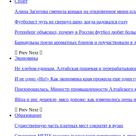
Спорт
Алина Загитова сменила коньки на откровенное мини-пл
Футболист чуть не свернул шею, когда радовался голу
Ротенберг объяснил, почему в России футбол любят боль
Барнаульцы поели ароматных блинов и поучаствовали в 
Prev
Next
Экономика
Не хлебом единым. Алтайская пищевая и перерабатыва
И не одно «Но!» Как экономика края прожила еще один 
Прихорошилась. Министр промышленности Алтайского к
Яйца и рис дешевле, мясо дороже: как изменились цены 
Prev
Next
Образование
Существенную часть платных мест сократят в вузах
Студентов МГПУ массово вынуждают перевестись в дру