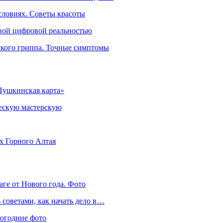
словиях. Советы красоты
овой цифровой реальностью
ского гриппа. Точные симптомы
Пушкинская карта»
ческую мастерскую
ях Горного Алтая
аге от Нового года. Фото
советами, как начать дело в…
вогодние фото