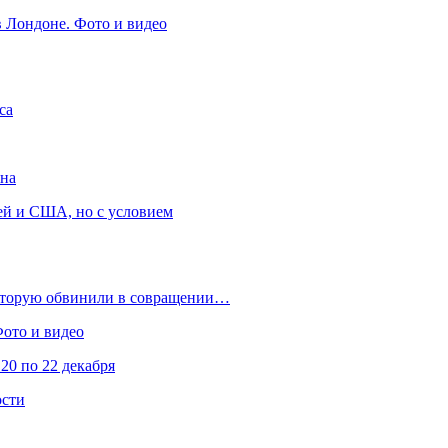
в Лондоне. Фото и видео
са
она
ей и США, но с условием
которую обвинили в совращении…
Фото и видео
20 по 22 декабря
ости