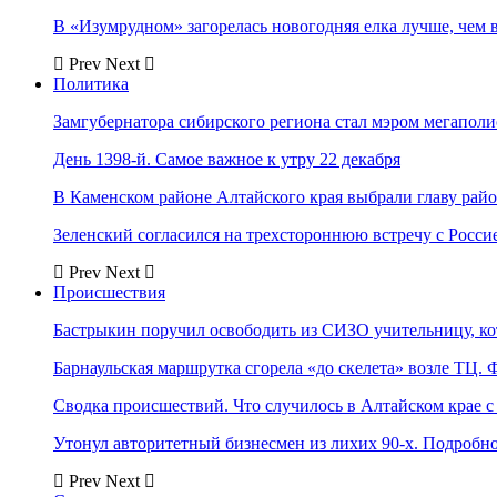
В «Изумрудном» загорелась новогодняя елка лучше, чем 
Prev
Next
Политика
Замгубернатора сибирского региона стал мэром мегаполи
День 1398-й. Самое важное к утру 22 декабря
В Каменском районе Алтайского края выбрали главу рай
Зеленский согласился на трехстороннюю встречу с Росси
Prev
Next
Происшествия
Бастрыкин поручил освободить из СИЗО учительницу, 
Барнаульская маршрутка сгорела «до скелета» возле ТЦ. 
Сводка происшествий. Что случилось в Алтайском крае с 
Утонул авторитетный бизнесмен из лихих 90-х. Подробн
Prev
Next