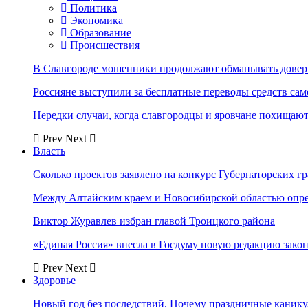
Политика
Экономика
Образование
Происшествия
В Славгороде мошенники продолжают обманывать довер
Россияне выступили за бесплатные переводы средств сам
Нередки случаи, когда славгородцы и яровчане похищают
Prev
Next
Власть
Сколько проектов заявлено на конкурс Губернаторских гр
Между Алтайским краем и Новосибирской областью опр
Виктор Журавлев избран главой Троицкого района
«Единая Россия» внесла в Госдуму новую редакцию закон
Prev
Next
Здоровье
Новый год без последствий. Почему праздничные каник