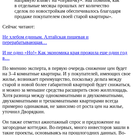
напрямую влияет на «первичку». Мы помним, как
в отдельные месяцы прошлых лет количество
сделок по новостройкам обеспечивалось благодаря
продаже покупателем своей старой квартиры».
Сейчас читают:
Не хлебом единым. Алтайская пищевая и
перерабатывающая…
И не одно «Но!» Как экономика края прожила еще один год
в…
По мнению эксперта, в первую очередь снижение цен будет
на 3–4 комнатные квартиры. И у покупателей, имеющих свое
жилье, возникает преимущество, поскольку дельта между
старой и новой более габаритной квартирой будет снижаться,
и можно за меньшие средства расширить свою жилплощадь.
Хотя разница между однокомнатными и двухкомнатными,
двухкомнатными и трехкомнатными квартирами всегда
примерно одинаковая, не зависимо от роста цен на жилье,
уточнил Дворядкин.
Он также отметил ажиотажный спрос и предложение на
загородные коттеджи. Во-первых, много инвесторов зашли в
такие проекты, основываясь на прошлогодних данных. Во-