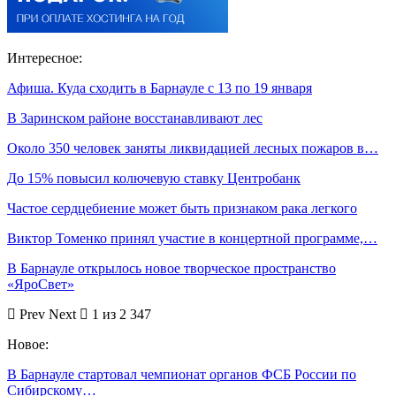
Интересное:
Афиша. Куда сходить в Барнауле с 13 по 19 января
В Заринском районе восстанавливают лес
Около 350 человек заняты ликвидацией лесных пожаров в…
До 15% повысил колючевую ставку Центробанк
Частое сердцебиение может быть признаком рака легкого
Виктор Томенко принял участие в концертной программе,…
В Барнауле открылось новое творческое пространство
«ЯроСвет»
Prev
Next
1 из 2 347
Новое:
В Барнауле стартовал чемпионат органов ФСБ России по
Сибирскому…