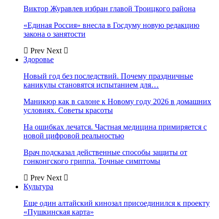
Виктор Журавлев избран главой Троицкого района
«Единая Россия» внесла в Госдуму новую редакцию
закона о занятости
Prev
Next
Здоровье
Новый год без последствий. Почему праздничные
каникулы становятся испытанием для…
Маникюр как в салоне к Новому году 2026 в домашних
условиях. Советы красоты
На ошибках лечатся. Частная медицина примиряется с
новой цифровой реальностью
Врач подсказал действенные способы защиты от
гонконгского гриппа. Точные симптомы
Prev
Next
Культура
Еще один алтайский кинозал присоединился к проекту
«Пушкинская карта»