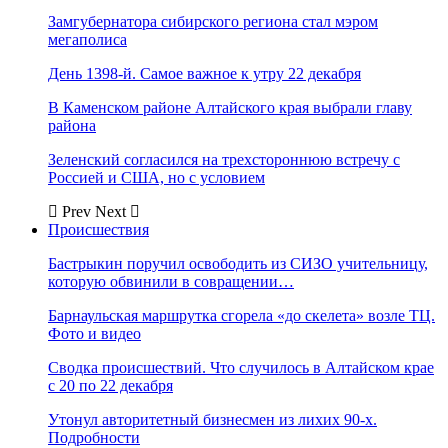
Замгубернатора сибирского региона стал мэром
мегаполиса
День 1398-й. Самое важное к утру 22 декабря
В Каменском районе Алтайского края выбрали главу
района
Зеленский согласился на трехстороннюю встречу с
Россией и США, но с условием
Prev
Next
Происшествия
Бастрыкин поручил освободить из СИЗО учительницу,
которую обвинили в совращении…
Барнаульская маршрутка сгорела «до скелета» возле ТЦ.
Фото и видео
Сводка происшествий. Что случилось в Алтайском крае
с 20 по 22 декабря
Утонул авторитетный бизнесмен из лихих 90-х.
Подробности