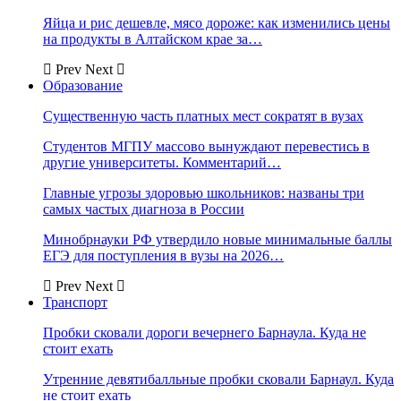
Яйца и рис дешевле, мясо дороже: как изменились цены
на продукты в Алтайском крае за…
Prev
Next
Образование
Существенную часть платных мест сократят в вузах
Студентов МГПУ массово вынуждают перевестись в
другие университеты. Комментарий…
Главные угрозы здоровью школьников: названы три
самых частых диагноза в России
Минобрнауки РФ утвердило новые минимальные баллы
ЕГЭ для поступления в вузы на 2026…
Prev
Next
Транспорт
Пробки сковали дороги вечернего Барнаула. Куда не
стоит ехать
Утренние девятибалльные пробки сковали Барнаул. Куда
не стоит ехать