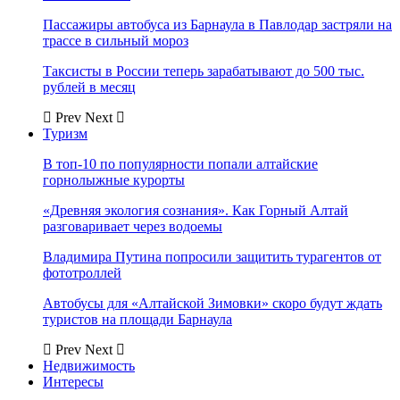
Пассажиры автобуса из Барнаула в Павлодар застряли на
трассе в сильный мороз
Таксисты в России теперь зарабатывают до 500 тыс.
рублей в месяц
Prev
Next
Туризм
В топ-10 по популярности попали алтайские
горнолыжные курорты
«Древняя экология сознания». Как Горный Алтай
разговаривает через водоемы
Владимира Путина попросили защитить турагентов от
фототроллей
Автобусы для «Алтайской Зимовки» скоро будут ждать
туристов на площади Барнаула
Prev
Next
Недвижимость
Интересы