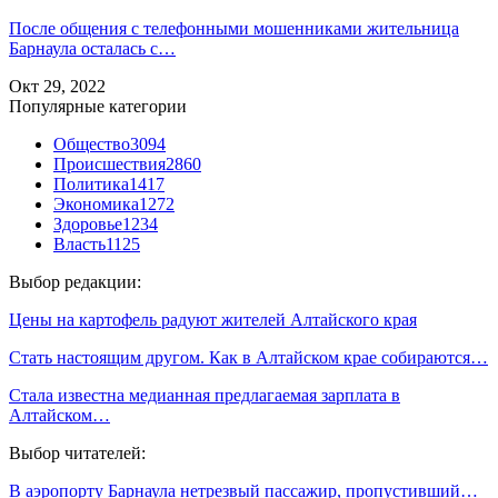
После общения с телефонными мошенниками жительница
Барнаула осталась с…
Окт 29, 2022
Популярные категории
Общество
3094
Происшествия
2860
Политика
1417
Экономика
1272
Здоровье
1234
Власть
1125
Выбор редакции:
Цены на картофель радуют жителей Алтайского края
Стать настоящим другом. Как в Алтайском крае собираются…
Стала известна медианная предлагаемая зарплата в
Алтайском…
Выбор читателей:
В аэропорту Барнаула нетрезвый пассажир, пропустивший…