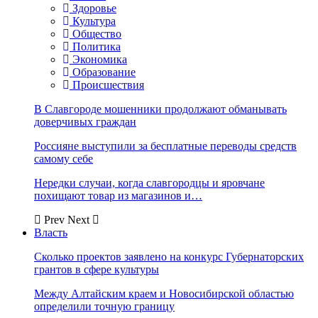
Здоровье
Культура
Общество
Политика
Экономика
Образование
Происшествия
В Славгороде мошенники продолжают обманывать
доверчивых граждан
Россияне выступили за бесплатные переводы средств
самому себе
Нередки случаи, когда славгородцы и яровчане
похищают товар из магазинов и…
Prev
Next
Власть
Сколько проектов заявлено на конкурс Губернаторских
грантов в сфере культуры
Между Алтайским краем и Новосибирской областью
определили точную границу