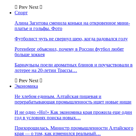
Prev
Next
Спорт
Алина Загитова сменила коньки на откровенное мини-
платье и гольфы. Фото
Футболист чуть не свернул шею, когда радовался голу
Ротенберг объяснил, почему в России футбол любят
больше хоккея
Барнаульцы поели ароматных блинов и поучаствовали в
лотерее на 20-летии Трассы…
Prev
Next
Экономика
Не хлебом единым. Алтайская пищевая и
перерабатывающая промышленность ищет новые ниши
И не одно «Но!» Как экономика края прожила еще один
год в условиях поиска новых…
Прихорошилась. Министр промышленности Алтайского
края — о том, как изменился реальный…