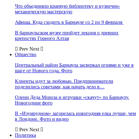
Что объединяло краевую библиотеку и кузнечно-
механическую мастерскую
Афиша. Куда сходить в Барнауле со 2 по 9 февраля
В барнаульском музее пройдет лекция о древних
крепостях Горного Алтая
Prev
Next
Общество
Центральный район Барнаула засверкал огнями и уже в
шаге от Нового года. Фото
Клиенты идут за любовью. Предприниматели
поделились советами, как начать дело в…
Олени Деда Мороза и игрушки «скачут» по Барнаулу.
Новогодние фото
В «Изумрудном» загорелась новогодняя елка лучше, чем
в Лондоне. Фото и видео
Prev
Next
Политика