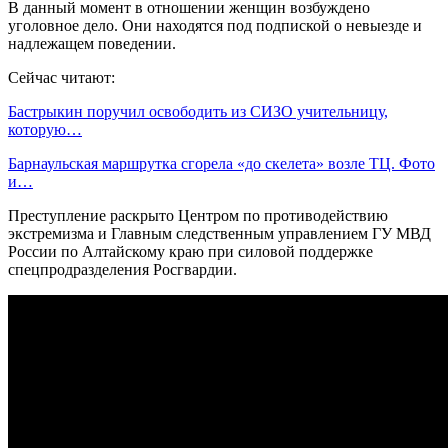
В данный момент в отношении женщин возбуждено
уголовное дело. Они находятся под подпиской о невыезде и
надлежащем поведении.
Сейчас читают:
Бастрыкин поручил освободить из СИЗО учительницу,
которую…
Барнаульская маршрутка сгорела «до скелета» возле ТЦ. Фото
и…
Преступление раскрыто Центром по противодействию
экстремизма и Главным следственным управлением ГУ МВД
России по Алтайскому краю при силовой поддержке
спецпродразделения Росгвардии.