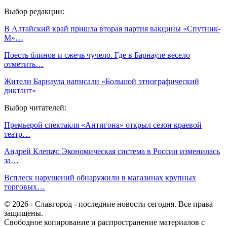
Выбор редакции:
В Алтайский край пришла вторая партия вакцины «Спутник-
М»…
Поесть блинов и сжечь чучело. Где в Барнауле весело
отметить…
Жители Барнаула написали «Большой этнографический
диктант»
Выбор читателей:
Премьерой спектакля «Антигона» открыл сезон краевой
театр…
Андрей Клепач: Экономическая система в России изменилась
за…
Всплеск нарушений обнаружили в магазинах крупных
торговых…
© 2026 - Славгород - последние новости сегодня. Все права
защищены.
Свободное копирование и распространение материалов с