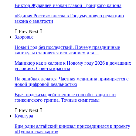
Виктор Журавлев избран главой Троицкого района
«Единая Россия» внесла в Госдуму новую редакцию
закона о занятости
Prev
Next
Здоровье
Новый год без последствий. Почему праздничные
каникулы становятся испытанием для…
Маникюр как в салоне к Новому году 2026 в домашних
условиях. Советы красоты
На ошибках лечатся. Частная медицина примиряется с
новой цифровой реальностью
Врач подсказал действенные способы защиты от
гонконгского гриппа. Точные симптомы
Prev
Next
Культура
Еще один алтайский кинозал присоединился к проекту
«Пушкинская карта»