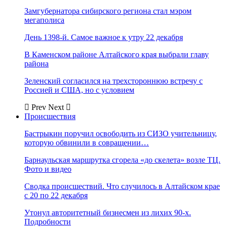
Замгубернатора сибирского региона стал мэром
мегаполиса
День 1398-й. Самое важное к утру 22 декабря
В Каменском районе Алтайского края выбрали главу
района
Зеленский согласился на трехстороннюю встречу с
Россией и США, но с условием
Prev
Next
Происшествия
Бастрыкин поручил освободить из СИЗО учительницу,
которую обвинили в совращении…
Барнаульская маршрутка сгорела «до скелета» возле ТЦ.
Фото и видео
Сводка происшествий. Что случилось в Алтайском крае
с 20 по 22 декабря
Утонул авторитетный бизнесмен из лихих 90-х.
Подробности