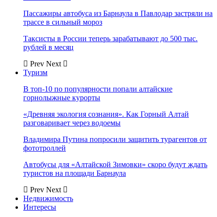
Пассажиры автобуса из Барнаула в Павлодар застряли на
трассе в сильный мороз
Таксисты в России теперь зарабатывают до 500 тыс.
рублей в месяц
Prev
Next
Туризм
В топ-10 по популярности попали алтайские
горнолыжные курорты
«Древняя экология сознания». Как Горный Алтай
разговаривает через водоемы
Владимира Путина попросили защитить турагентов от
фототроллей
Автобусы для «Алтайской Зимовки» скоро будут ждать
туристов на площади Барнаула
Prev
Next
Недвижимость
Интересы