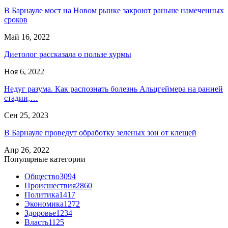
В Барнауле мост на Новом рынке закроют раньше намеченных
сроков
Май 16, 2022
Диетолог рассказала о пользе хурмы
Ноя 6, 2022
Недуг разума. Как распознать болезнь Альцгеймера на ранней
стадии,…
Сен 25, 2023
В Барнауле проведут обработку зеленых зон от клещей
Апр 26, 2022
Популярные категории
Общество
3094
Происшествия
2860
Политика
1417
Экономика
1272
Здоровье
1234
Власть
1125