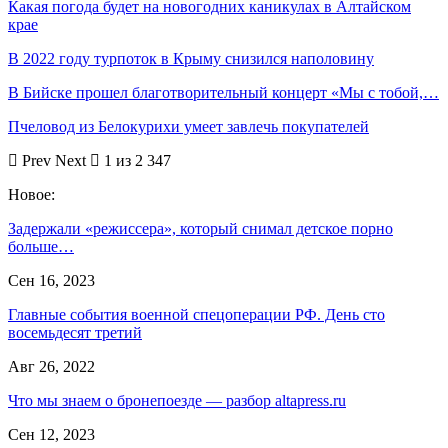
Какая погода будет на новогодних каникулах в Алтайском
крае
В 2022 году турпоток в Крыму снизился наполовину
В Бийске прошел благотворительный концерт «Мы с тобой,…
Пчеловод из Белокурихи умеет завлечь покупателей
Prev
Next
1 из 2 347
Новое:
Задержали «режиссера», который снимал детское порно
больше…
Сен 16, 2023
Главные события военной спецоперации РФ. День сто
восемьдесят третий
Авг 26, 2022
Что мы знаем о бронепоезде — разбор altapress.ru
Сен 12, 2023