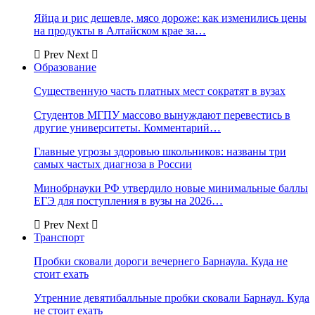
Яйца и рис дешевле, мясо дороже: как изменились цены
на продукты в Алтайском крае за…
Prev
Next
Образование
Существенную часть платных мест сократят в вузах
Студентов МГПУ массово вынуждают перевестись в
другие университеты. Комментарий…
Главные угрозы здоровью школьников: названы три
самых частых диагноза в России
Минобрнауки РФ утвердило новые минимальные баллы
ЕГЭ для поступления в вузы на 2026…
Prev
Next
Транспорт
Пробки сковали дороги вечернего Барнаула. Куда не
стоит ехать
Утренние девятибалльные пробки сковали Барнаул. Куда
не стоит ехать