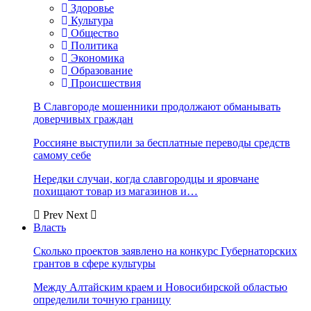
Здоровье
Культура
Общество
Политика
Экономика
Образование
Происшествия
В Славгороде мошенники продолжают обманывать
доверчивых граждан
Россияне выступили за бесплатные переводы средств
самому себе
Нередки случаи, когда славгородцы и яровчане
похищают товар из магазинов и…
Prev
Next
Власть
Сколько проектов заявлено на конкурс Губернаторских
грантов в сфере культуры
Между Алтайским краем и Новосибирской областью
определили точную границу