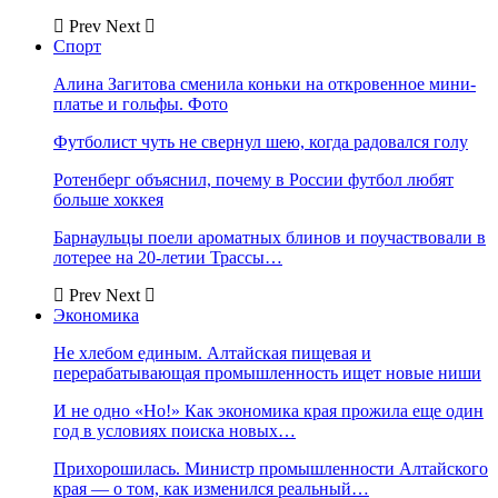
Prev
Next
Спорт
Алина Загитова сменила коньки на откровенное мини-
платье и гольфы. Фото
Футболист чуть не свернул шею, когда радовался голу
Ротенберг объяснил, почему в России футбол любят
больше хоккея
Барнаульцы поели ароматных блинов и поучаствовали в
лотерее на 20-летии Трассы…
Prev
Next
Экономика
Не хлебом единым. Алтайская пищевая и
перерабатывающая промышленность ищет новые ниши
И не одно «Но!» Как экономика края прожила еще один
год в условиях поиска новых…
Прихорошилась. Министр промышленности Алтайского
края — о том, как изменился реальный…