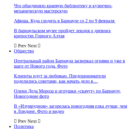
Что объединяло краевую библиотеку и кузнечно-
механическую мастерскую
Афиша. Куда сходить в Барнауле со 2 по 9 февраля
В барнаульском музее пройдет лекция о древних
крепостях Горного Алтая
Prev
Next
Общество
Центральный район Барнаула засверкал огнями и уже в
шаге от Нового года. Фото
Клиенты идут за любовью. Предприниматели
поделились советами, как начать дело в…
Олени Деда Мороза и игрушки «скачут» по Барнаулу.
Новогодние фото
В «Изумрудном» загорелась новогодняя елка лучше, чем
в Лондоне. Фото и видео
Prev
Next
Политика