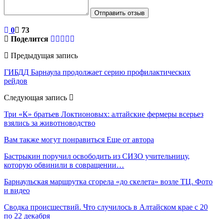
Отправить отзыв
0
73
Поделится
Предыдущая запись
ГИБДД Барнаула продолжает серию профилактических
рейдов
Следующая запись
Три «К» братьев Локтионовых: алтайские фермеры всерьез
взялись за животноводство
Вам также могут понравиться
Еще от автора
Бастрыкин поручил освободить из СИЗО учительницу,
которую обвинили в совращении…
Барнаульская маршрутка сгорела «до скелета» возле ТЦ. Фото
и видео
Сводка происшествий. Что случилось в Алтайском крае с 20
по 22 декабря