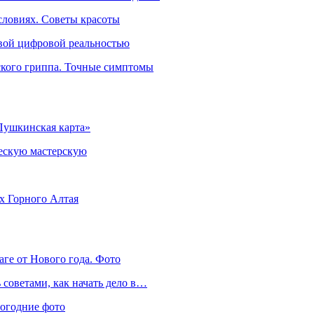
словиях. Советы красоты
овой цифровой реальностью
ского гриппа. Точные симптомы
Пушкинская карта»
ческую мастерскую
ях Горного Алтая
аге от Нового года. Фото
советами, как начать дело в…
вогодние фото