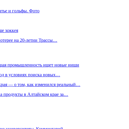
атье и гольфы. Фото
ше хоккея
лотерее на 20-летии Трассы…
ющая промышленность ищет новые ниши
год в условиях поиска новых…
рая — о том, как изменился реальный…
на продукты в Алтайском крае за…
гие университеты. Комментарий…