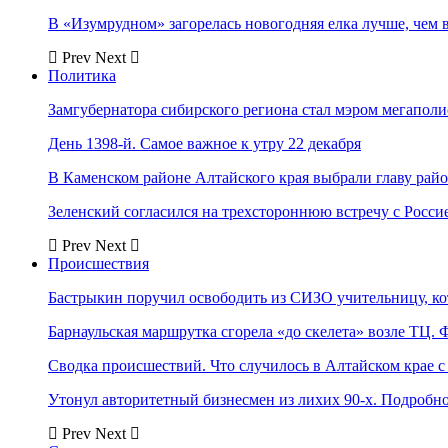
В «Изумрудном» загорелась новогодняя елка лучше, чем 
Prev
Next
Политика
Замгубернатора сибирского региона стал мэром мегаполи
День 1398-й. Самое важное к утру 22 декабря
В Каменском районе Алтайского края выбрали главу рай
Зеленский согласился на трехстороннюю встречу с Росси
Prev
Next
Происшествия
Бастрыкин поручил освободить из СИЗО учительницу, 
Барнаульская маршрутка сгорела «до скелета» возле ТЦ. 
Сводка происшествий. Что случилось в Алтайском крае с 
Утонул авторитетный бизнесмен из лихих 90-х. Подробн
Prev
Next