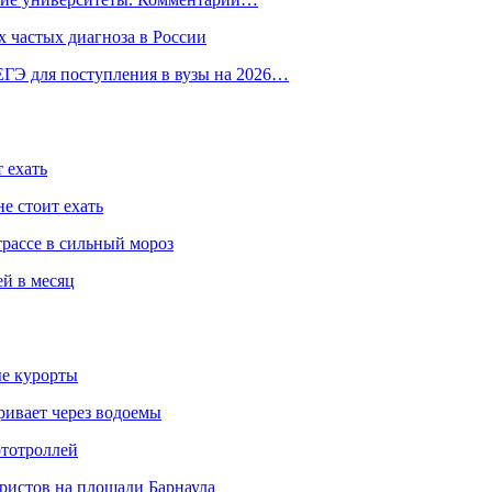
 частых диагноза в России
ГЭ для поступления в вузы на 2026…
 ехать
е стоит ехать
трассе в сильный мороз
ей в месяц
ые курорты
ривает через водоемы
ототроллей
ристов на площади Барнаула