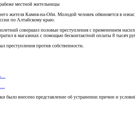
тнего жителя Камня-на-Оби. Молодой человек обвиняется в изн
ссии по Алтайскому краю.
еннолетний совершил половые преступления с применением насил
отратил в магазинах с помощью бесконтактной оплаты 8 тысяч ру
ал преступления против собственности.
ую…
 и…
ики было внесено представление об устранении причин и усло