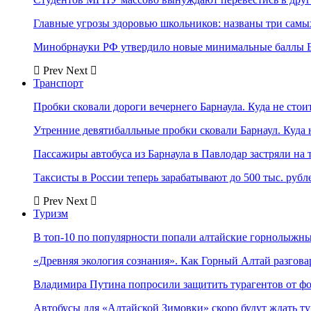
Главные угрозы здоровью школьников: названы три самых
Минобрнауки РФ утвердило новые минимальные баллы Е
Prev
Next
Транспорт
Пробки сковали дороги вечернего Барнаула. Куда не стоит
Утренние девятибалльные пробки сковали Барнаул. Куда н
Пассажиры автобуса из Барнаула в Павлодар застряли на 
Таксисты в России теперь зарабатывают до 500 тыс. рубл
Prev
Next
Туризм
В топ-10 по популярности попали алтайские горнолыжн
«Древняя экология сознания». Как Горный Алтай разгова
Владимира Путина попросили защитить турагентов от ф
Автобусы для «Алтайской Зимовки» скоро будут ждать ту