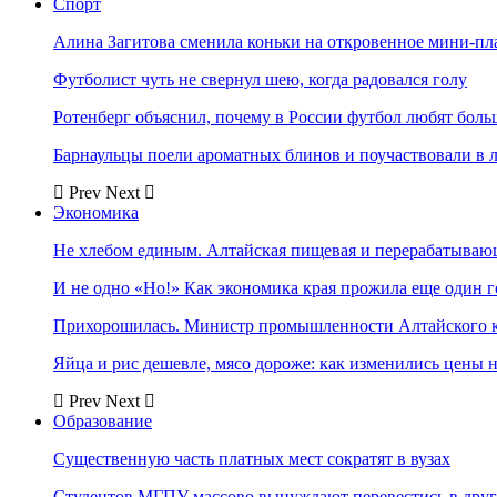
Спорт
Алина Загитова сменила коньки на откровенное мини-пл
Футболист чуть не свернул шею, когда радовался голу
Ротенберг объяснил, почему в России футбол любят боль
Барнаульцы поели ароматных блинов и поучаствовали в 
Prev
Next
Экономика
Не хлебом единым. Алтайская пищевая и перерабатыва
И не одно «Но!» Как экономика края прожила еще один 
Прихорошилась. Министр промышленности Алтайского к
Яйца и рис дешевле, мясо дороже: как изменились цены 
Prev
Next
Образование
Существенную часть платных мест сократят в вузах
Студентов МГПУ массово вынуждают перевестись в дру