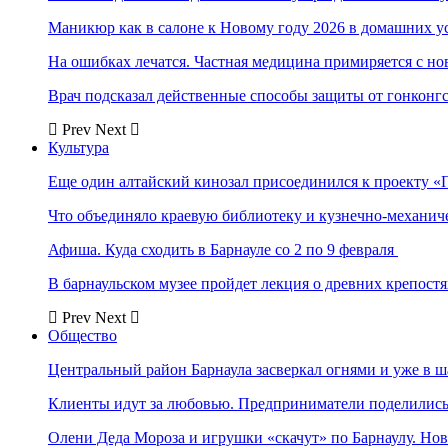
Маникюр как в салоне к Новому году 2026 в домашних у
На ошибках лечатся. Частная медицина примиряется с н
Врач подсказал действенные способы защиты от гонконг
Prev
Next
Культура
Еще один алтайский кинозал присоединился к проекту «
Что объединяло краевую библиотеку и кузнечно-механи
Афиша. Куда сходить в Барнауле со 2 по 9 февраля
В барнаульском музее пройдет лекция о древних крепост
Prev
Next
Общество
Центральный район Барнаула засверкал огнями и уже в ш
Клиенты идут за любовью. Предприниматели поделились 
Олени Деда Мороза и игрушки «скачут» по Барнаулу. Но