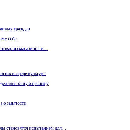
чивых граждан
ому себе
 товар из магазинов и…
антов в сфере культуры
еделили точную границу
а о занятости
улы становятся испытанием для…