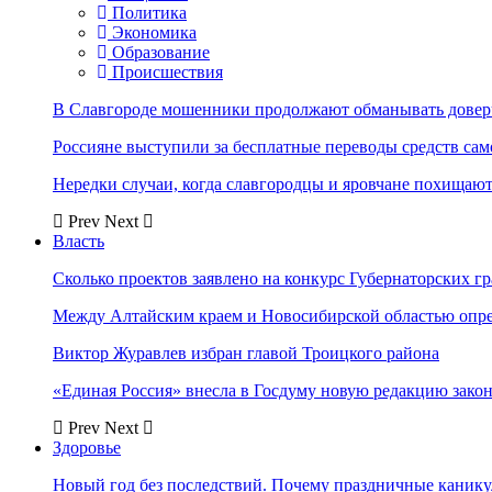
Политика
Экономика
Образование
Происшествия
В Славгороде мошенники продолжают обманывать довер
Россияне выступили за бесплатные переводы средств сам
Нередки случаи, когда славгородцы и яровчане похищают
Prev
Next
Власть
Сколько проектов заявлено на конкурс Губернаторских гр
Между Алтайским краем и Новосибирской областью опр
Виктор Журавлев избран главой Троицкого района
«Единая Россия» внесла в Госдуму новую редакцию закон
Prev
Next
Здоровье
Новый год без последствий. Почему праздничные каник