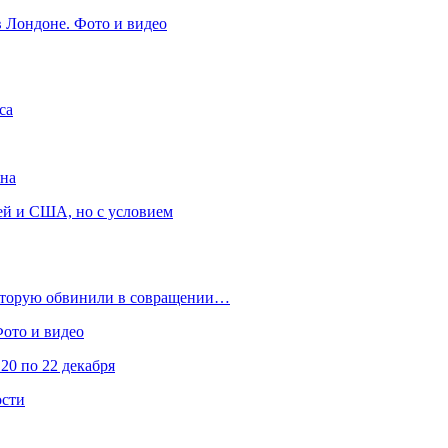
в Лондоне. Фото и видео
са
она
ей и США, но с условием
которую обвинили в совращении…
Фото и видео
20 по 22 декабря
ости