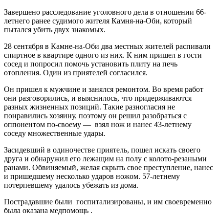
Завершено расследование уголовного дела в отношении 66-
летнего ранее судимого жителя Камня-на-Оби, который
пытался убить двух знакомых.
28 сентября в Камне-на-Оби два местных жителей распивали
спиртное в квартире одного из них. К ним пришел в гости
сосед и попросил помочь установить плиту на печь
отопления. Один из приятелей согласился.
Он пришел к мужчине и занялся ремонтом. Во время работ
они разговорились, и выяснилось, что придерживаются
разных жизненных позиций. Такие разногласия не
понравились хозяину, поэтому он решил разобраться с
оппонентом по-своему — взял нож и нанес 43-летнему
соседу множественные удары.
Засидевший в одиночестве приятель, пошел искать своего
друга и обнаружил его лежащим на полу с колото-резаными
ранами. Обвиняемый, желая скрыть свое преступление, нанес
и пришедшему несколько ударов ножом. 57-летнему
потерпевшему удалось убежать из дома.
Пострадавшие были госпитализированы, и им своевременно
была оказана медпомощь .