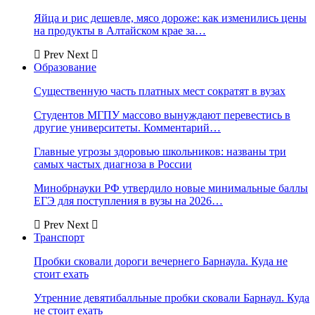
Яйца и рис дешевле, мясо дороже: как изменились цены
на продукты в Алтайском крае за…
Prev
Next
Образование
Существенную часть платных мест сократят в вузах
Студентов МГПУ массово вынуждают перевестись в
другие университеты. Комментарий…
Главные угрозы здоровью школьников: названы три
самых частых диагноза в России
Минобрнауки РФ утвердило новые минимальные баллы
ЕГЭ для поступления в вузы на 2026…
Prev
Next
Транспорт
Пробки сковали дороги вечернего Барнаула. Куда не
стоит ехать
Утренние девятибалльные пробки сковали Барнаул. Куда
не стоит ехать