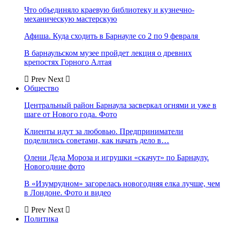
Что объединяло краевую библиотеку и кузнечно-
механическую мастерскую
Афиша. Куда сходить в Барнауле со 2 по 9 февраля
В барнаульском музее пройдет лекция о древних
крепостях Горного Алтая
Prev
Next
Общество
Центральный район Барнаула засверкал огнями и уже в
шаге от Нового года. Фото
Клиенты идут за любовью. Предприниматели
поделились советами, как начать дело в…
Олени Деда Мороза и игрушки «скачут» по Барнаулу.
Новогодние фото
В «Изумрудном» загорелась новогодняя елка лучше, чем
в Лондоне. Фото и видео
Prev
Next
Политика