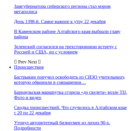
Замгубернатора сибирского региона стал мэром
мегаполиса
День 1398-й. Самое важное к утру 22 декабря
В Каменском районе Алтайского края выбрали главу
района
Зеленский согласился на трехстороннюю встречу с
Россией и США, но с условием
Prev
Next
Происшествия
Бастрыкин поручил освободить из СИЗО учительницу,
которую обвинили в совращении…
Барнаульская маршрутка сгорела «до скелета» возле ТЦ.
Фото и видео
Сводка происшествий. Что случилось в Алтайском крае
с 20 по 22 декабря
Утонул авторитетный бизнесмен из лихих 90-х.
Подробности