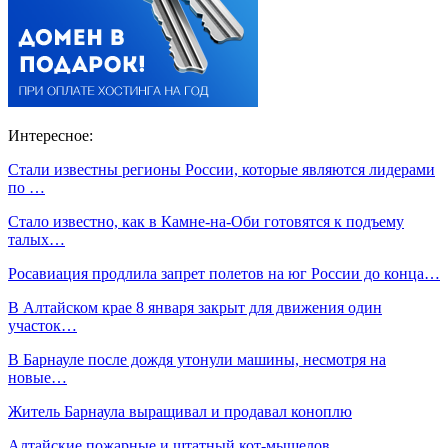
Интересное:
Стали известны регионы России, которые являются лидерами
по …
Стало известно, как в Камне-на-Оби готовятся к подъему
талых…
Росавиация продлила запрет полетов на юг России до конца…
В Алтайском крае 8 января закрыт для движения один
участок…
В Барнауле после дождя утонули машины, несмотря на
новые…
Житель Барнаула выращивал и продавал коноплю
Алтайские пожарные и штатный кот-мышелов