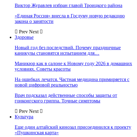
Виктор Журавлев избран главой Троицкого района
«Единая Россия» внесла в Госдуму новую редакцию
закона о занятости
Prev
Next
Здоровье
Новый год без последствий. Почему праздничные
каникулы становятся испытанием для…
Маникюр как в салоне к Новому году 2026 в домашних
условиях. Советы красоты
На ошибках лечатся. Частная медицина примиряется с
новой цифровой реальностью
Врач подсказал действенные способы защиты от
гонконгского гриппа. Точные симптомы
Prev
Next
Культура
Еще один алтайский кинозал присоединился к проекту
«Пушкинская карта»