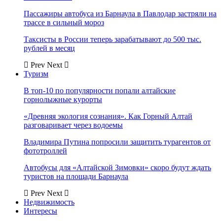
Пассажиры автобуса из Барнаула в Павлодар застряли на
трассе в сильный мороз
Таксисты в России теперь зарабатывают до 500 тыс.
рублей в месяц
Prev
Next
Туризм
В топ-10 по популярности попали алтайские
горнолыжные курорты
«Древняя экология сознания». Как Горный Алтай
разговаривает через водоемы
Владимира Путина попросили защитить турагентов от
фототроллей
Автобусы для «Алтайской Зимовки» скоро будут ждать
туристов на площади Барнаула
Prev
Next
Недвижимость
Интересы