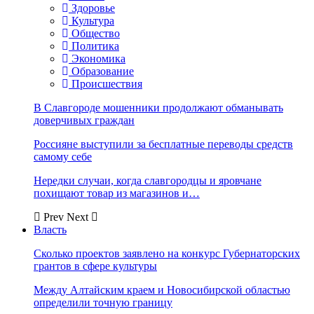
Здоровье
Культура
Общество
Политика
Экономика
Образование
Происшествия
В Славгороде мошенники продолжают обманывать
доверчивых граждан
Россияне выступили за бесплатные переводы средств
самому себе
Нередки случаи, когда славгородцы и яровчане
похищают товар из магазинов и…
Prev
Next
Власть
Сколько проектов заявлено на конкурс Губернаторских
грантов в сфере культуры
Между Алтайским краем и Новосибирской областью
определили точную границу