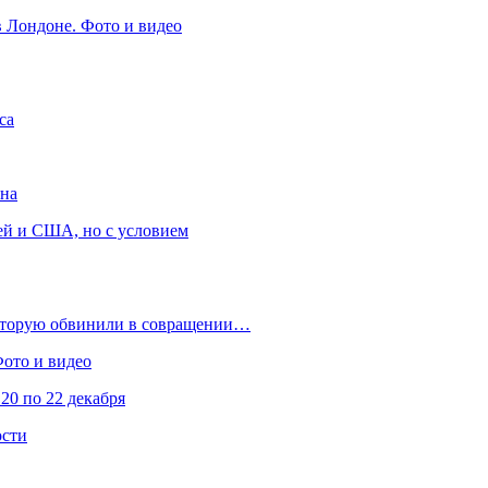
в Лондоне. Фото и видео
са
она
ей и США, но с условием
которую обвинили в совращении…
Фото и видео
20 по 22 декабря
ости