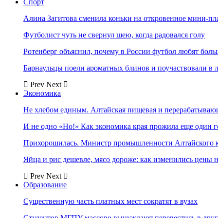
Спорт
Алина Загитова сменила коньки на откровенное мини-пл
Футболист чуть не свернул шею, когда радовался голу
Ротенберг объяснил, почему в России футбол любят боль
Барнаульцы поели ароматных блинов и поучаствовали в 
Prev
Next
Экономика
Не хлебом единым. Алтайская пищевая и перерабатыва
И не одно «Но!» Как экономика края прожила еще один 
Прихорошилась. Министр промышленности Алтайского к
Яйца и рис дешевле, мясо дороже: как изменились цены 
Prev
Next
Образование
Существенную часть платных мест сократят в вузах
Студентов МГПУ массово вынуждают перевестись в дру