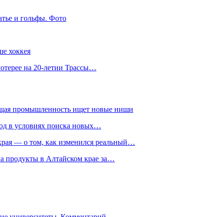
атье и гольфы. Фото
ше хоккея
лотерее на 20-летии Трассы…
ющая промышленность ищет новые ниши
год в условиях поиска новых…
рая — о том, как изменился реальный…
на продукты в Алтайском крае за…
гие университеты. Комментарий…