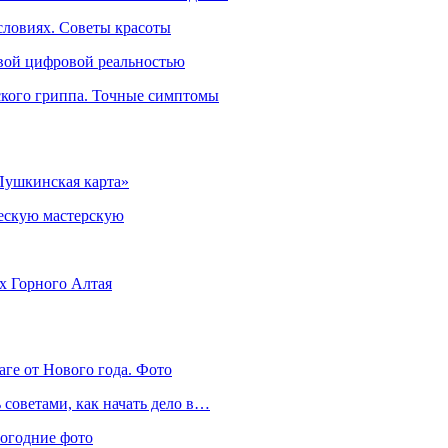
словиях. Советы красоты
овой цифровой реальностью
ского гриппа. Точные симптомы
Пушкинская карта»
ческую мастерскую
ях Горного Алтая
аге от Нового года. Фото
советами, как начать дело в…
вогодние фото