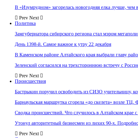
В «Изумрудном» загорелась новогодняя елка лучше, чем 
Prev
Next
Политика
Замгубернатора сибирского региона стал мэром мегаполи
День 1398-й. Самое важное к утру 22 декабря
В Каменском районе Алтайского края выбрали главу рай
Зеленский согласился на трехстороннюю встречу с Росси
Prev
Next
Происшествия
Бастрыкин поручил освободить из СИЗО учительницу, 
Барнаульская маршрутка сгорела «до скелета» возле ТЦ. 
Сводка происшествий. Что случилось в Алтайском крае с 
Утонул авторитетный бизнесмен из лихих 90-х. Подробн
Prev
Next