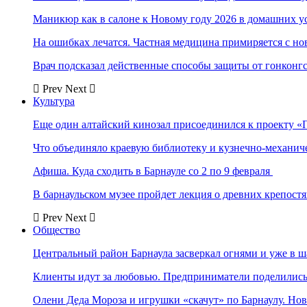
Маникюр как в салоне к Новому году 2026 в домашних у
На ошибках лечатся. Частная медицина примиряется с н
Врач подсказал действенные способы защиты от гонконг
Prev
Next
Культура
Еще один алтайский кинозал присоединился к проекту «
Что объединяло краевую библиотеку и кузнечно-механи
Афиша. Куда сходить в Барнауле со 2 по 9 февраля
В барнаульском музее пройдет лекция о древних крепост
Prev
Next
Общество
Центральный район Барнаула засверкал огнями и уже в ш
Клиенты идут за любовью. Предприниматели поделились 
Олени Деда Мороза и игрушки «скачут» по Барнаулу. Но