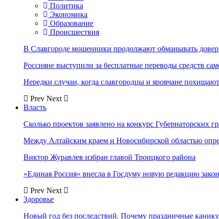
Политика
Экономика
Образование
Происшествия
В Славгороде мошенники продолжают обманывать довер
Россияне выступили за бесплатные переводы средств сам
Нередки случаи, когда славгородцы и яровчане похищают
Prev
Next
Власть
Сколько проектов заявлено на конкурс Губернаторских гр
Между Алтайским краем и Новосибирской областью опр
Виктор Журавлев избран главой Троицкого района
«Единая Россия» внесла в Госдуму новую редакцию закон
Prev
Next
Здоровье
Новый год без последствий. Почему праздничные каник