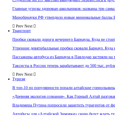
Главные угрозы здоровью школьников: названы три самых
Минобрнауки РФ утвердило новые минимальные баллы Е
Prev
Next
Транспорт
Пробки сковали дороги вечернего Барнаула. Куда не стоит
Утренние девятибалльные пробки сковали Барнаул. Куда н
Пассажиры автобуса из Барнаула в Павлодар застряли на 
Таксисты в России теперь зарабатывают до 500 тыс. рубл
Prev
Next
Туризм
В топ-10 по популярности попали алтайские горнолыжн
«Древняя экология сознания». Как Горный Алтай разгова
Владимира Путина попросили защитить турагентов от ф
Автобусы для «Алтайской Зимовки» скоро будут ждать ту