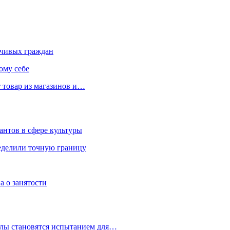
чивых граждан
ому себе
 товар из магазинов и…
антов в сфере культуры
еделили точную границу
а о занятости
улы становятся испытанием для…