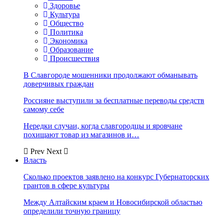
Здоровье
Культура
Общество
Политика
Экономика
Образование
Происшествия
В Славгороде мошенники продолжают обманывать
доверчивых граждан
Россияне выступили за бесплатные переводы средств
самому себе
Нередки случаи, когда славгородцы и яровчане
похищают товар из магазинов и…
Prev
Next
Власть
Сколько проектов заявлено на конкурс Губернаторских
грантов в сфере культуры
Между Алтайским краем и Новосибирской областью
определили точную границу