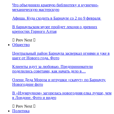
Что объединяло краевую библиотеку и кузнечно-
механическую мастерскую
Афиша. Куда сходить в Барнауле со 2 по 9 февраля
В барнаульском музее пройдет лекция о древних
крепостях Горного Алтая
Prev
Next
Общество
Центральный район Барнаула засверкал огнями и уже в
шаге от Нового года. Фото
Клиенты идут за любовью. Предприниматели
поделились советами, как начать дело в…
Олени Деда Мороза и игрушки «скачут» по Барнаулу.
Новогодние фото
В «Изумрудном» загорелась новогодняя елка лучше, чем
в Лондоне. Фото и видео
Prev
Next
Политика