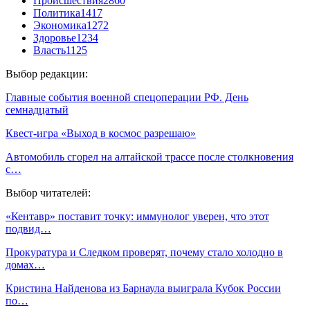
Происшествия
2860
Политика
1417
Экономика
1272
Здоровье
1234
Власть
1125
Выбор редакции:
Главные события военной спецоперации РФ. День
семнадцатый
Квест-игра «Выход в космос разрешаю»
Автомобиль сгорел на алтайской трассе после столкновения
с…
Выбор читателей:
«Кентавр» поставит точку: иммунолог уверен, что этот
подвид…
Прокуратура и Следком проверят, почему стало холодно в
домах…
Кристина Найденова из Барнаула выиграла Кубок России
по…