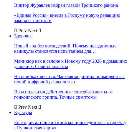
Виктор Журавлев избран главой Троицкого района
«Единая Россия» внесла в Госдуму новую редакцию
закона о занятости
Prev
Next
Здоровье
Новый год без последствий. Почему праздничные
каникулы становятся испытанием для…
Маникюр как в салоне к Новому году 2026 в домашних
условиях. Советы красоты
На ошибках лечатся. Частная медицина примиряется с
новой цифровой реальностью
Врач подсказал действенные способы защиты от
гонконгского гриппа. Точные симптомы
Prev
Next
Культура
Еще один алтайский кинозал присоединился к проекту
«Пушкинская карта»