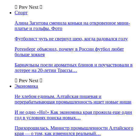
Prev
Next
Спорт
Алина Загитова сменила коньки на откровенное мини-
платье и гольфы. Фото
Футболист чуть не свернул шею, когда радовался голу
Ротенберг объяснил, почему в России футбол любят
больше хоккея
Барнаульцы поели ароматных блинов и поучаствовали в
лотерее на 20-летии Трассы…
Prev
Next
Экономика
Не хлебом единым. Алтайская пищевая и
перерабатывающая промышленность ищет новые ниши
И не одно «Но!» Как экономика края прожила еще один
год в условиях поиска новых…
Прихорошилась. Министр промышленности Алтайского
края — о том, как изменился реальный…