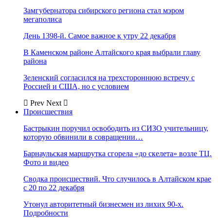
Замгубернатора сибирского региона стал мэром
мегаполиса
День 1398-й. Самое важное к утру 22 декабря
В Каменском районе Алтайского края выбрали главу
района
Зеленский согласился на трехстороннюю встречу с
Россией и США, но с условием
Prev
Next
Происшествия
Бастрыкин поручил освободить из СИЗО учительницу,
которую обвинили в совращении…
Барнаульская маршрутка сгорела «до скелета» возле ТЦ.
Фото и видео
Сводка происшествий. Что случилось в Алтайском крае
с 20 по 22 декабря
Утонул авторитетный бизнесмен из лихих 90-х.
Подробности