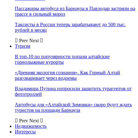
Пассажиры автобуса из Барнаула в Павлодар застряли на
трассе в сильный мороз
Таксисты в России теперь зарабатывают до 500 тыс.
рублей в месяц
Prev
Next
Туризм
В топ-10 по популярности попали алтайские
горнолыжные курорты
«Древняя экология сознания». Как Горный Алтай
разговаривает через водоемы
Владимира Путина попросили защитить турагентов от
фототроллей
Автобусы для «Алтайской Зимовки» скоро будут ждать
туристов на площади Барнаула
Prev
Next
Недвижимость
Интересы