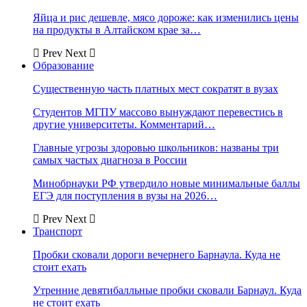
Яйца и рис дешевле, мясо дороже: как изменились цены
на продукты в Алтайском крае за…
Prev
Next
Образование
Существенную часть платных мест сократят в вузах
Студентов МГПУ массово вынуждают перевестись в
другие университеты. Комментарий…
Главные угрозы здоровью школьников: названы три
самых частых диагноза в России
Минобрнауки РФ утвердило новые минимальные баллы
ЕГЭ для поступления в вузы на 2026…
Prev
Next
Транспорт
Пробки сковали дороги вечернего Барнаула. Куда не
стоит ехать
Утренние девятибалльные пробки сковали Барнаул. Куда
не стоит ехать