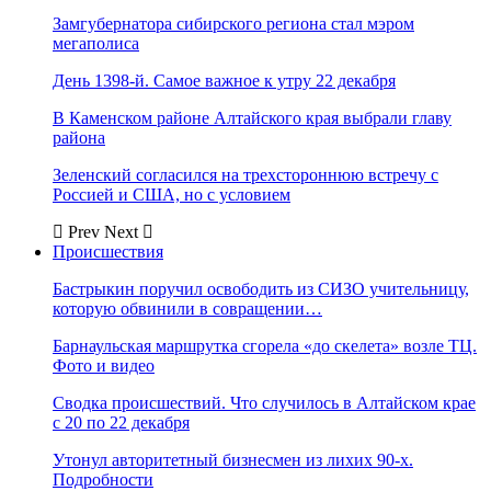
Замгубернатора сибирского региона стал мэром
мегаполиса
День 1398-й. Самое важное к утру 22 декабря
В Каменском районе Алтайского края выбрали главу
района
Зеленский согласился на трехстороннюю встречу с
Россией и США, но с условием
Prev
Next
Происшествия
Бастрыкин поручил освободить из СИЗО учительницу,
которую обвинили в совращении…
Барнаульская маршрутка сгорела «до скелета» возле ТЦ.
Фото и видео
Сводка происшествий. Что случилось в Алтайском крае
с 20 по 22 декабря
Утонул авторитетный бизнесмен из лихих 90-х.
Подробности