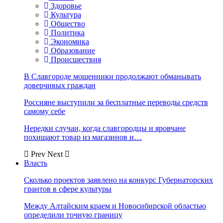
Здоровье
Культура
Общество
Политика
Экономика
Образование
Происшествия
В Славгороде мошенники продолжают обманывать
доверчивых граждан
Россияне выступили за бесплатные переводы средств
самому себе
Нередки случаи, когда славгородцы и яровчане
похищают товар из магазинов и…
Prev
Next
Власть
Сколько проектов заявлено на конкурс Губернаторских
грантов в сфере культуры
Между Алтайским краем и Новосибирской областью
определили точную границу