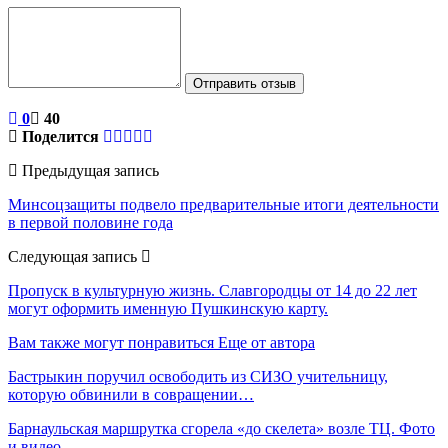
Отправить отзыв
0
40
Поделится
Предыдущая запись
Минсоцзащиты подвело предварительные итоги деятельности
в первой половине года
Следующая запись
Пропуск в культурную жизнь. Славгородцы от 14 до 22 лет
могут оформить именную Пушкинскую карту.
Вам также могут понравиться
Еще от автора
Бастрыкин поручил освободить из СИЗО учительницу,
которую обвинили в совращении…
Барнаульская маршрутка сгорела «до скелета» возле ТЦ. Фото
и видео