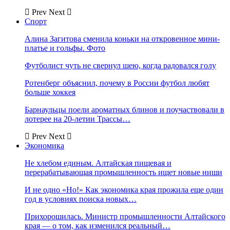
Prev
Next
Спорт
Алина Загитова сменила коньки на откровенное мини-
платье и гольфы. Фото
Футболист чуть не свернул шею, когда радовался голу
Ротенберг объяснил, почему в России футбол любят
больше хоккея
Барнаульцы поели ароматных блинов и поучаствовали в
лотерее на 20-летии Трассы…
Prev
Next
Экономика
Не хлебом единым. Алтайская пищевая и
перерабатывающая промышленность ищет новые ниши
И не одно «Но!» Как экономика края прожила еще один
год в условиях поиска новых…
Прихорошилась. Министр промышленности Алтайского
края — о том, как изменился реальный…