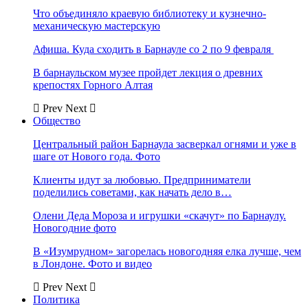
Что объединяло краевую библиотеку и кузнечно-
механическую мастерскую
Афиша. Куда сходить в Барнауле со 2 по 9 февраля
В барнаульском музее пройдет лекция о древних
крепостях Горного Алтая
Prev
Next
Общество
Центральный район Барнаула засверкал огнями и уже в
шаге от Нового года. Фото
Клиенты идут за любовью. Предприниматели
поделились советами, как начать дело в…
Олени Деда Мороза и игрушки «скачут» по Барнаулу.
Новогодние фото
В «Изумрудном» загорелась новогодняя елка лучше, чем
в Лондоне. Фото и видео
Prev
Next
Политика