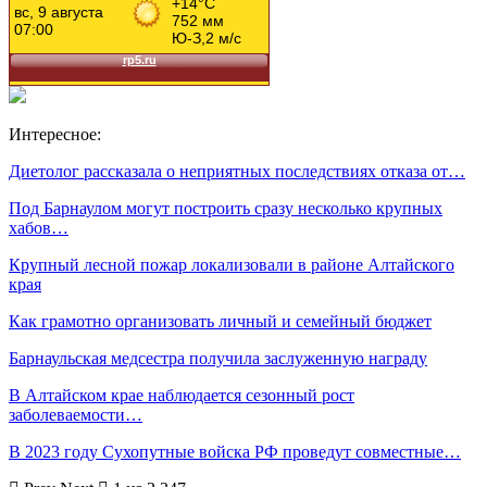
Интересное:
Диетолог рассказала о неприятных последствиях отказа от…
Под Барнаулом могут построить сразу несколько крупных
хабов…
Крупный лесной пожар локализовали в районе Алтайского
края
Как грамотно организовать личный и семейный бюджет
Барнаульская медсестра получила заслуженную награду
В Алтайском крае наблюдается сезонный рост
заболеваемости…
В 2023 году Сухопутные войска РФ проведут совместные…