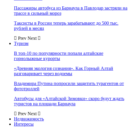
Пассажиры автобуса из Барнаула в Павлодар застряли на
трассе в сильный мороз
Таксисты в России теперь зарабатывают до 500 тыс.
рублей в месяц
Prev
Next
Туризм
В топ-10 по популярности попали алтайские
горнолыжные курорты
«Древняя экология сознания». Как Горный Алтай
разговаривает через водоемы
Владимира Путина попросили защитить турагентов от
фототроллей
Автобусы для «Алтайской Зимовки» скоро будут ждать
туристов на площади Барнаула
Prev
Next
Недвижимость
Интересы