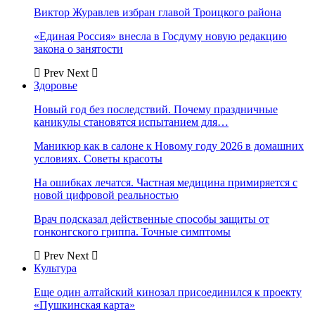
Виктор Журавлев избран главой Троицкого района
«Единая Россия» внесла в Госдуму новую редакцию
закона о занятости
Prev
Next
Здоровье
Новый год без последствий. Почему праздничные
каникулы становятся испытанием для…
Маникюр как в салоне к Новому году 2026 в домашних
условиях. Советы красоты
На ошибках лечатся. Частная медицина примиряется с
новой цифровой реальностью
Врач подсказал действенные способы защиты от
гонконгского гриппа. Точные симптомы
Prev
Next
Культура
Еще один алтайский кинозал присоединился к проекту
«Пушкинская карта»