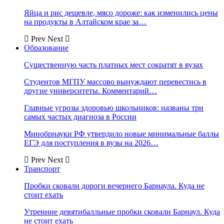
Яйца и рис дешевле, мясо дороже: как изменились цены
на продукты в Алтайском крае за…
Prev
Next
Образование
Существенную часть платных мест сократят в вузах
Студентов МГПУ массово вынуждают перевестись в
другие университеты. Комментарий…
Главные угрозы здоровью школьников: названы три
самых частых диагноза в России
Минобрнауки РФ утвердило новые минимальные баллы
ЕГЭ для поступления в вузы на 2026…
Prev
Next
Транспорт
Пробки сковали дороги вечернего Барнаула. Куда не
стоит ехать
Утренние девятибалльные пробки сковали Барнаул. Куда
не стоит ехать