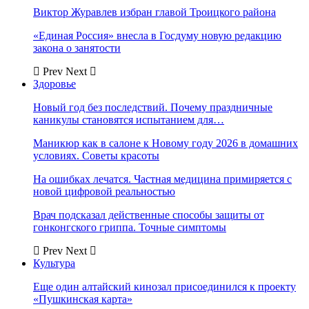
Виктор Журавлев избран главой Троицкого района
«Единая Россия» внесла в Госдуму новую редакцию
закона о занятости
Prev
Next
Здоровье
Новый год без последствий. Почему праздничные
каникулы становятся испытанием для…
Маникюр как в салоне к Новому году 2026 в домашних
условиях. Советы красоты
На ошибках лечатся. Частная медицина примиряется с
новой цифровой реальностью
Врач подсказал действенные способы защиты от
гонконгского гриппа. Точные симптомы
Prev
Next
Культура
Еще один алтайский кинозал присоединился к проекту
«Пушкинская карта»