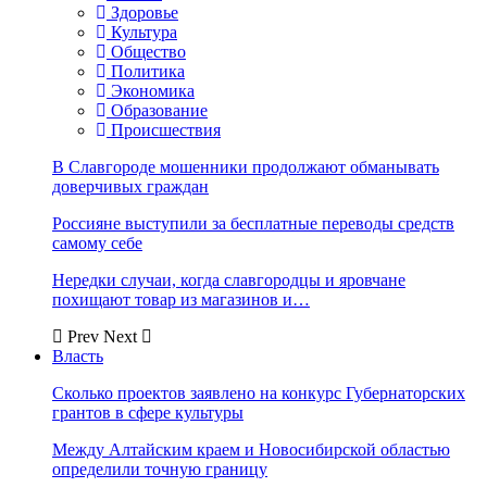
Здоровье
Культура
Общество
Политика
Экономика
Образование
Происшествия
В Славгороде мошенники продолжают обманывать
доверчивых граждан
Россияне выступили за бесплатные переводы средств
самому себе
Нередки случаи, когда славгородцы и яровчане
похищают товар из магазинов и…
Prev
Next
Власть
Сколько проектов заявлено на конкурс Губернаторских
грантов в сфере культуры
Между Алтайским краем и Новосибирской областью
определили точную границу