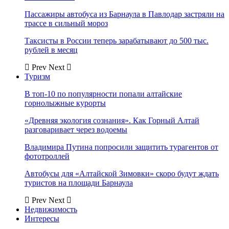
Пассажиры автобуса из Барнаула в Павлодар застряли на
трассе в сильный мороз
Таксисты в России теперь зарабатывают до 500 тыс.
рублей в месяц
Prev
Next
Туризм
В топ-10 по популярности попали алтайские
горнолыжные курорты
«Древняя экология сознания». Как Горный Алтай
разговаривает через водоемы
Владимира Путина попросили защитить турагентов от
фототроллей
Автобусы для «Алтайской Зимовки» скоро будут ждать
туристов на площади Барнаула
Prev
Next
Недвижимость
Интересы