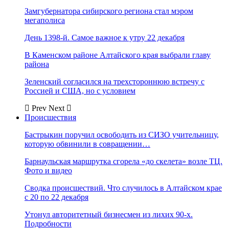
Замгубернатора сибирского региона стал мэром
мегаполиса
День 1398-й. Самое важное к утру 22 декабря
В Каменском районе Алтайского края выбрали главу
района
Зеленский согласился на трехстороннюю встречу с
Россией и США, но с условием
Prev
Next
Происшествия
Бастрыкин поручил освободить из СИЗО учительницу,
которую обвинили в совращении…
Барнаульская маршрутка сгорела «до скелета» возле ТЦ.
Фото и видео
Сводка происшествий. Что случилось в Алтайском крае
с 20 по 22 декабря
Утонул авторитетный бизнесмен из лихих 90-х.
Подробности