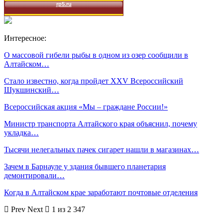
Интересное:
О массовой гибели рыбы в одном из озер сообщили в
Алтайском…
Стало известно, когда пройдет XXV Всероссийский
Шукшинский…
Всероссийская акция «Мы – граждане России!»
Министр транспорта Алтайского края объяснил, почему
укладка…
Тысячи нелегальных пачек сигарет нашли в магазинах…
Зачем в Барнауле у здания бывшего планетария
демонтировали…
Когда в Алтайском крае заработают почтовые отделения
Prev
Next
1 из 2 347