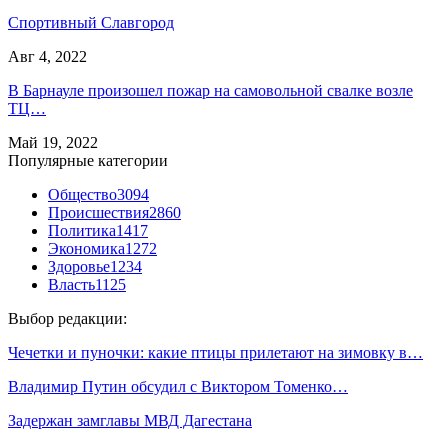
Спортивный Славгород
Авг 4, 2022
В Барнауле произошел пожар на самовольной свалке возле
ТЦ…
Май 19, 2022
Популярные категории
Общество
3094
Происшествия
2860
Политика
1417
Экономика
1272
Здоровье
1234
Власть
1125
Выбор редакции:
Чечетки и пуночки: какие птицы прилетают на зимовку в…
Владимир Путин обсудил с Виктором Томенко…
Задержан замглавы МВД Дагестана