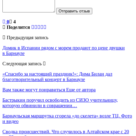
Отправить отзыв
0
4
Поделится
Предыдущая запись
Домик в Испании рядом с морем продают по цене двушки
в Барнауле
Следующая запись
«Спасибо за настоящий праздник!»: Дима Билан дал
благотворительный концерт в Барнауле
Вам также могут понравиться
Еще от автора
Бастрыкин поручил освободить из СИЗО учительницу,
которую обвинили в совращении…
Барнаульская маршрутка сгорела «до скелета» возле ТЦ. Фото
и видео
Сводка происшествий. Что случилось в Алтайском крае с 20