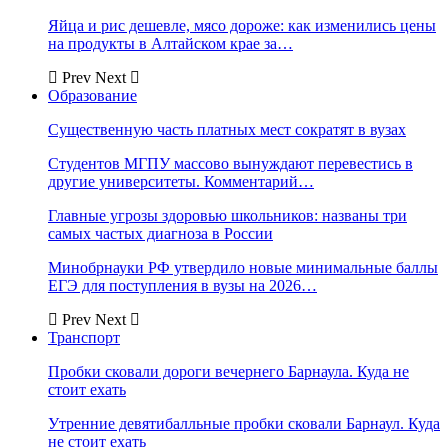
Яйца и рис дешевле, мясо дороже: как изменились цены
на продукты в Алтайском крае за…
Prev
Next
Образование
Существенную часть платных мест сократят в вузах
Студентов МГПУ массово вынуждают перевестись в
другие университеты. Комментарий…
Главные угрозы здоровью школьников: названы три
самых частых диагноза в России
Минобрнауки РФ утвердило новые минимальные баллы
ЕГЭ для поступления в вузы на 2026…
Prev
Next
Транспорт
Пробки сковали дороги вечернего Барнаула. Куда не
стоит ехать
Утренние девятибалльные пробки сковали Барнаул. Куда
не стоит ехать