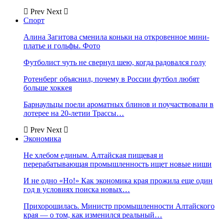
Prev
Next
Спорт
Алина Загитова сменила коньки на откровенное мини-
платье и гольфы. Фото
Футболист чуть не свернул шею, когда радовался голу
Ротенберг объяснил, почему в России футбол любят
больше хоккея
Барнаульцы поели ароматных блинов и поучаствовали в
лотерее на 20-летии Трассы…
Prev
Next
Экономика
Не хлебом единым. Алтайская пищевая и
перерабатывающая промышленность ищет новые ниши
И не одно «Но!» Как экономика края прожила еще один
год в условиях поиска новых…
Прихорошилась. Министр промышленности Алтайского
края — о том, как изменился реальный…