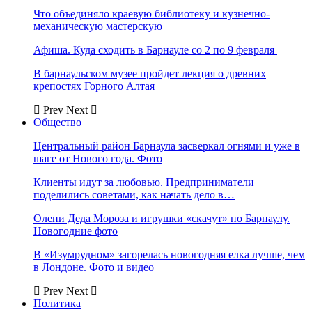
Что объединяло краевую библиотеку и кузнечно-
механическую мастерскую
Афиша. Куда сходить в Барнауле со 2 по 9 февраля
В барнаульском музее пройдет лекция о древних
крепостях Горного Алтая
Prev
Next
Общество
Центральный район Барнаула засверкал огнями и уже в
шаге от Нового года. Фото
Клиенты идут за любовью. Предприниматели
поделились советами, как начать дело в…
Олени Деда Мороза и игрушки «скачут» по Барнаулу.
Новогодние фото
В «Изумрудном» загорелась новогодняя елка лучше, чем
в Лондоне. Фото и видео
Prev
Next
Политика