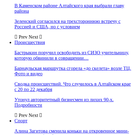
В Каменском районе Алтайского края выбрали главу
района
Зеленский согласился на трехстороннюю встречу с
Россией и США, но с условием
Prev
Next
Происшествия
Бастрыкин поручил освободить из СИЗО учительницу,
которую обвинили в совращении…
Барнаульская маршрутка сгорела «до скелета» возле ТЦ.
Фото и видео
Сводка происшествий. Что случилось в Алтайском крае
с 20 по 22 декабря
Утонул авторитетный бизнесмен из лихих 90-х.
Подробности
Prev
Next
Спорт
Алина Загитова сменила коньки на откровенное мини-