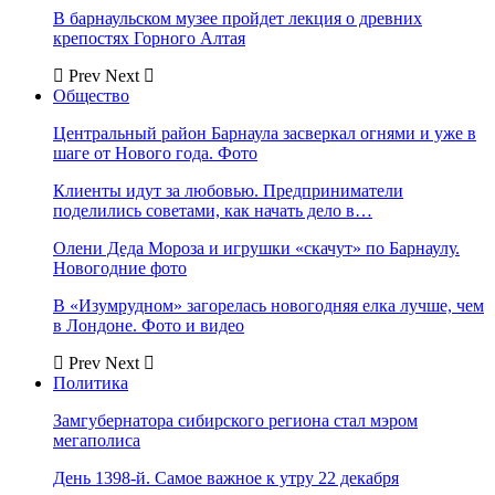
В барнаульском музее пройдет лекция о древних
крепостях Горного Алтая
Prev
Next
Общество
Центральный район Барнаула засверкал огнями и уже в
шаге от Нового года. Фото
Клиенты идут за любовью. Предприниматели
поделились советами, как начать дело в…
Олени Деда Мороза и игрушки «скачут» по Барнаулу.
Новогодние фото
В «Изумрудном» загорелась новогодняя елка лучше, чем
в Лондоне. Фото и видео
Prev
Next
Политика
Замгубернатора сибирского региона стал мэром
мегаполиса
День 1398-й. Самое важное к утру 22 декабря