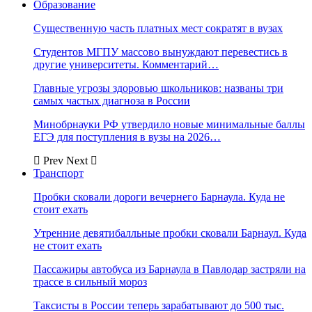
Образование
Существенную часть платных мест сократят в вузах
Студентов МГПУ массово вынуждают перевестись в
другие университеты. Комментарий…
Главные угрозы здоровью школьников: названы три
самых частых диагноза в России
Минобрнауки РФ утвердило новые минимальные баллы
ЕГЭ для поступления в вузы на 2026…
Prev
Next
Транспорт
Пробки сковали дороги вечернего Барнаула. Куда не
стоит ехать
Утренние девятибалльные пробки сковали Барнаул. Куда
не стоит ехать
Пассажиры автобуса из Барнаула в Павлодар застряли на
трассе в сильный мороз
Таксисты в России теперь зарабатывают до 500 тыс.