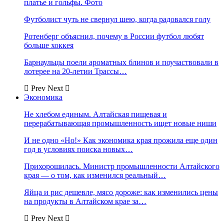
платье и гольфы. Фото
Футболист чуть не свернул шею, когда радовался голу
Ротенберг объяснил, почему в России футбол любят
больше хоккея
Барнаульцы поели ароматных блинов и поучаствовали в
лотерее на 20-летии Трассы…
Prev
Next
Экономика
Не хлебом единым. Алтайская пищевая и
перерабатывающая промышленность ищет новые ниши
И не одно «Но!» Как экономика края прожила еще один
год в условиях поиска новых…
Прихорошилась. Министр промышленности Алтайского
края — о том, как изменился реальный…
Яйца и рис дешевле, мясо дороже: как изменились цены
на продукты в Алтайском крае за…
Prev
Next