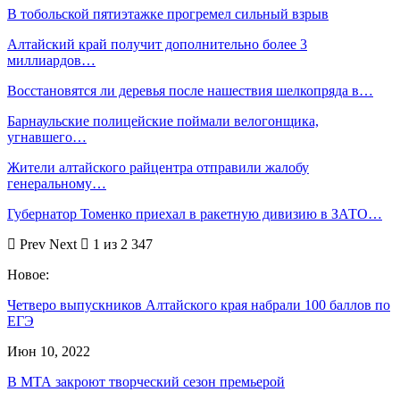
В тобольской пятиэтажке прогремел сильный взрыв
Алтайский край получит дополнительно более 3
миллиардов…
Восстановятся ли деревья после нашествия шелкопряда в…
Барнаульские полицейские поймали велогонщика,
угнавшего…
Жители алтайского райцентра отправили жалобу
генеральному…
Губернатор Томенко приехал в ракетную дивизию в ЗАТО…
Prev
Next
1 из 2 347
Новое:
Четверо выпускников Алтайского края набрали 100 баллов по
ЕГЭ
Июн 10, 2022
В МТА закроют творческий сезон премьерой