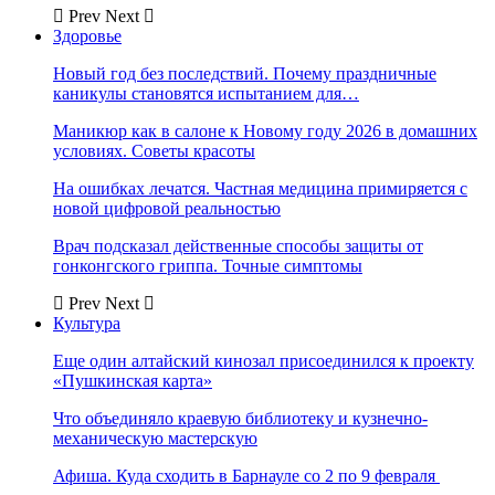
Prev
Next
Здоровье
Новый год без последствий. Почему праздничные
каникулы становятся испытанием для…
Маникюр как в салоне к Новому году 2026 в домашних
условиях. Советы красоты
На ошибках лечатся. Частная медицина примиряется с
новой цифровой реальностью
Врач подсказал действенные способы защиты от
гонконгского гриппа. Точные симптомы
Prev
Next
Культура
Еще один алтайский кинозал присоединился к проекту
«Пушкинская карта»
Что объединяло краевую библиотеку и кузнечно-
механическую мастерскую
Афиша. Куда сходить в Барнауле со 2 по 9 февраля