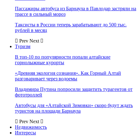
Пассажиры автобуса из Барнаула в Павлодар застряли на
трассе в сильный мороз
Таксисты в России теперь зарабатывают до 500 тыс.
рублей в месяц
Prev
Next
Туризм
В топ-10 по популярности попали алтайские
горнолыжные курорты
«Древняя экология сознания». Как Горный Алтай
разговаривает через водоемы
Владимира Путина попросили защитить турагентов от
фототроллей
Автобусы для «Алтайской Зимовки» скоро будут ждать
туристов на площади Барнаула
Prev
Next
Недвижимость
Интересы