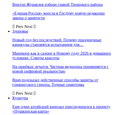
Виктор Журавлев избран главой Троицкого района
«Единая Россия» внесла в Госдуму новую редакцию
закона о занятости
Prev
Next
Здоровье
Новый год без последствий. Почему праздничные
каникулы становятся испытанием для…
Маникюр как в салоне к Новому году 2026 в домашних
условиях. Советы красоты
На ошибках лечатся. Частная медицина примиряется с
новой цифровой реальностью
Врач подсказал действенные способы защиты от
гонконгского гриппа. Точные симптомы
Prev
Next
Культура
Еще один алтайский кинозал присоединился к проекту
«Пушкинская карта»