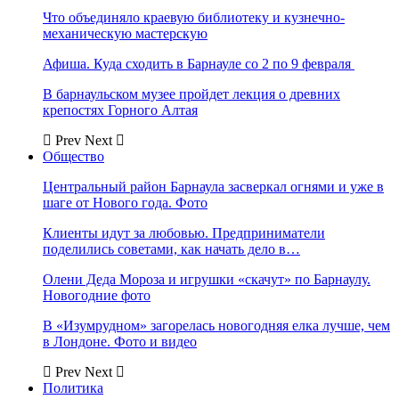
Что объединяло краевую библиотеку и кузнечно-
механическую мастерскую
Афиша. Куда сходить в Барнауле со 2 по 9 февраля
В барнаульском музее пройдет лекция о древних
крепостях Горного Алтая
Prev
Next
Общество
Центральный район Барнаула засверкал огнями и уже в
шаге от Нового года. Фото
Клиенты идут за любовью. Предприниматели
поделились советами, как начать дело в…
Олени Деда Мороза и игрушки «скачут» по Барнаулу.
Новогодние фото
В «Изумрудном» загорелась новогодняя елка лучше, чем
в Лондоне. Фото и видео
Prev
Next
Политика