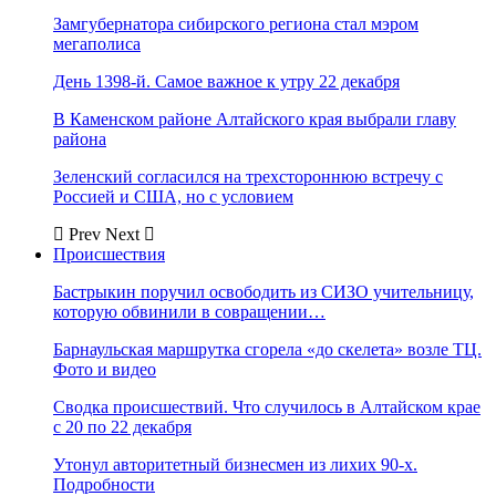
Замгубернатора сибирского региона стал мэром
мегаполиса
День 1398-й. Самое важное к утру 22 декабря
В Каменском районе Алтайского края выбрали главу
района
Зеленский согласился на трехстороннюю встречу с
Россией и США, но с условием
Prev
Next
Происшествия
Бастрыкин поручил освободить из СИЗО учительницу,
которую обвинили в совращении…
Барнаульская маршрутка сгорела «до скелета» возле ТЦ.
Фото и видео
Сводка происшествий. Что случилось в Алтайском крае
с 20 по 22 декабря
Утонул авторитетный бизнесмен из лихих 90-х.
Подробности