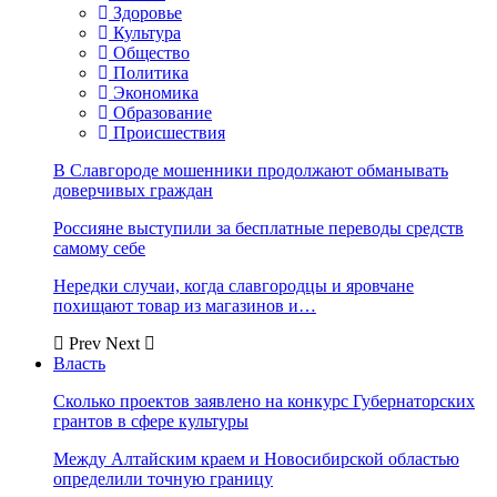
Здоровье
Культура
Общество
Политика
Экономика
Образование
Происшествия
В Славгороде мошенники продолжают обманывать
доверчивых граждан
Россияне выступили за бесплатные переводы средств
самому себе
Нередки случаи, когда славгородцы и яровчане
похищают товар из магазинов и…
Prev
Next
Власть
Сколько проектов заявлено на конкурс Губернаторских
грантов в сфере культуры
Между Алтайским краем и Новосибирской областью
определили точную границу