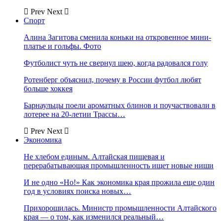
Prev
Next
Спорт
Алина Загитова сменила коньки на откровенное мини-
платье и гольфы. Фото
Футболист чуть не свернул шею, когда радовался голу
Ротенберг объяснил, почему в России футбол любят
больше хоккея
Барнаульцы поели ароматных блинов и поучаствовали в
лотерее на 20-летии Трассы…
Prev
Next
Экономика
Не хлебом единым. Алтайская пищевая и
перерабатывающая промышленность ищет новые ниши
И не одно «Но!» Как экономика края прожила еще один
год в условиях поиска новых…
Прихорошилась. Министр промышленности Алтайского
края — о том, как изменился реальный…