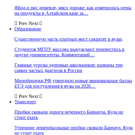
Яйца и рис дешевле, мясо дороже: как изменились цены
на продукты в Алтайском крае за…
Prev
Next
Образование
Существенную часть платных мест сократят в вузах
Студентов МГПУ массово вынуждают перевестись в
другие университеты. Комментарий…
Главные угрозы здоровью школьников: названы три
самых частых диагноза в России
Минобрнауки РФ утвердило новые минимальные баллы
ЕГЭ для поступления в вузы на 2026…
Prev
Next
Транспорт
Пробки сковали дороги вечернего Барнаула. Куда не
стоит ехать
Утренние девятибалльные пробки сковали Барнаул. Куда
не стоит ехать