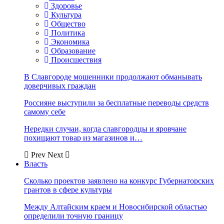
Здоровье
Культура
Общество
Политика
Экономика
Образование
Происшествия
В Славгороде мошенники продолжают обманывать
доверчивых граждан
Россияне выступили за бесплатные переводы средств
самому себе
Нередки случаи, когда славгородцы и яровчане
похищают товар из магазинов и…
Prev
Next
Власть
Сколько проектов заявлено на конкурс Губернаторских
грантов в сфере культуры
Между Алтайским краем и Новосибирской областью
определили точную границу