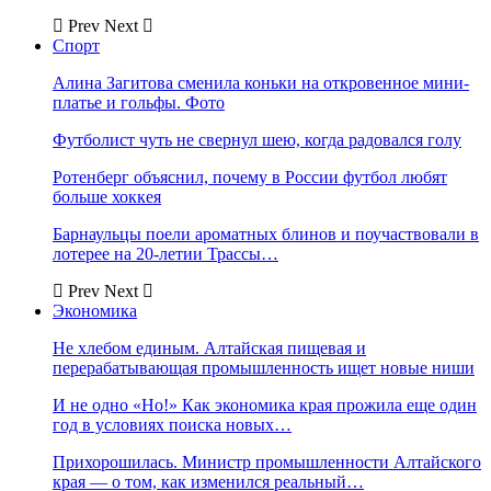
Prev
Next
Спорт
Алина Загитова сменила коньки на откровенное мини-
платье и гольфы. Фото
Футболист чуть не свернул шею, когда радовался голу
Ротенберг объяснил, почему в России футбол любят
больше хоккея
Барнаульцы поели ароматных блинов и поучаствовали в
лотерее на 20-летии Трассы…
Prev
Next
Экономика
Не хлебом единым. Алтайская пищевая и
перерабатывающая промышленность ищет новые ниши
И не одно «Но!» Как экономика края прожила еще один
год в условиях поиска новых…
Прихорошилась. Министр промышленности Алтайского
края — о том, как изменился реальный…