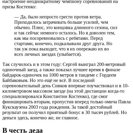
настроение неоднократному чемпиону соревнований на
призы Костенко:
— Да, было непросто грести против ветра.
Приходилось затрачивать больше усилий, чем
обычно. Плюс, это концовка длинного сезона, сил
и так сейчас немного осталось. Но я доволен тем,
как мы посоревновались с ребятами. Перед
стартами, конечно, подкалывали друг друга. Но
так уж пока выходит, что я их опережаю их во
всех личных заездах (улыбается).
Так случилось и в этом году: Сергей выиграл 200-метровый
одиночный заезд, а также показал лучшее время в финале
байдарок-одиночек на 1000 метров в тандеме с Гордеем
Байбаковым. Но это ещё не всё. В последний
соревновательный день Сивков впервые поучаствовал и в 10-
километровом массовом заезде (на этой дистанции когда-то
специализировался Константин Костенко), где смог
финишировать вторым, пропустив вперед только омича Павла
Кукскаузена 2003 года рождения. За такой достойный
результат он получил приятный бонус в 30 тысяч рублей. Но
деньги здесь, конечно же, не главное.
В честь деда