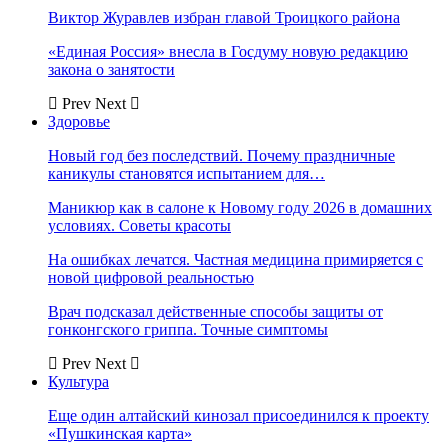
Виктор Журавлев избран главой Троицкого района
«Единая Россия» внесла в Госдуму новую редакцию
закона о занятости
Prev
Next
Здоровье
Новый год без последствий. Почему праздничные
каникулы становятся испытанием для…
Маникюр как в салоне к Новому году 2026 в домашних
условиях. Советы красоты
На ошибках лечатся. Частная медицина примиряется с
новой цифровой реальностью
Врач подсказал действенные способы защиты от
гонконгского гриппа. Точные симптомы
Prev
Next
Культура
Еще один алтайский кинозал присоединился к проекту
«Пушкинская карта»