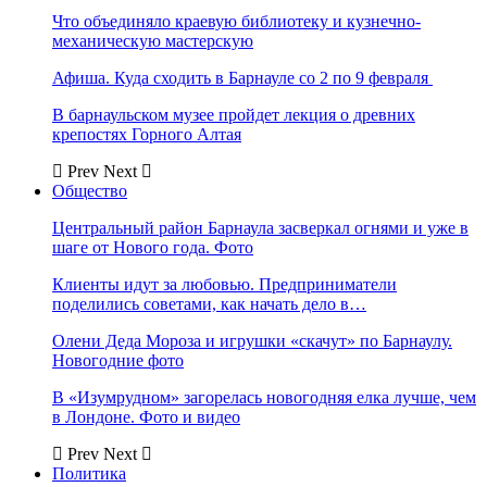
Что объединяло краевую библиотеку и кузнечно-
механическую мастерскую
Афиша. Куда сходить в Барнауле со 2 по 9 февраля
В барнаульском музее пройдет лекция о древних
крепостях Горного Алтая
Prev
Next
Общество
Центральный район Барнаула засверкал огнями и уже в
шаге от Нового года. Фото
Клиенты идут за любовью. Предприниматели
поделились советами, как начать дело в…
Олени Деда Мороза и игрушки «скачут» по Барнаулу.
Новогодние фото
В «Изумрудном» загорелась новогодняя елка лучше, чем
в Лондоне. Фото и видео
Prev
Next
Политика