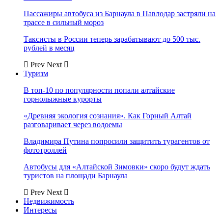
Пассажиры автобуса из Барнаула в Павлодар застряли на
трассе в сильный мороз
Таксисты в России теперь зарабатывают до 500 тыс.
рублей в месяц
Prev
Next
Туризм
В топ-10 по популярности попали алтайские
горнолыжные курорты
«Древняя экология сознания». Как Горный Алтай
разговаривает через водоемы
Владимира Путина попросили защитить турагентов от
фототроллей
Автобусы для «Алтайской Зимовки» скоро будут ждать
туристов на площади Барнаула
Prev
Next
Недвижимость
Интересы