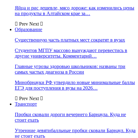
Яйца и рис дешевле, мясо дороже: как изменились цены
на продукты в Алтайском крае за…
Prev
Next
Образование
Существенную часть платных мест сократят в вузах
Студентов МГПУ массово вынуждают перевестись в
другие университеты. Комментарий…
Главные угрозы здоровью школьников: названы три
самых частых диагноза в России
Минобрнауки РФ утвердило новые минимальные баллы
ЕГЭ для поступления в вузы на 2026…
Prev
Next
Транспорт
Пробки сковали дороги вечернего Барнаула. Куда не
стоит ехать
Утренние девятибалльные пробки сковали Барнаул. Куда
не стоит ехать