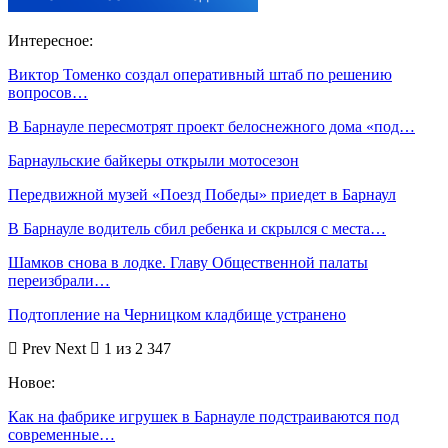
Интересное:
Виктор Томенко создал оперативный штаб по решению
вопросов…
В Барнауле пересмотрят проект белоснежного дома «под…
Барнаульские байкеры открыли мотосезон
Передвижной музей «Поезд Победы» приедет в Барнаул
В Барнауле водитель сбил ребенка и скрылся с места…
Шамков снова в лодке. Главу Общественной палаты
переизбрали…
Подтопление на Черницком кладбище устранено
Prev
Next
1 из 2 347
Новое:
Как на фабрике игрушек в Барнауле подстраиваются под
современные…