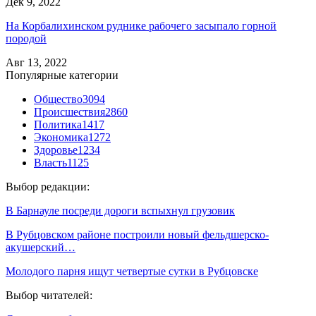
Дек 9, 2022
На Корбалихинском руднике рабочего засыпало горной
породой
Авг 13, 2022
Популярные категории
Общество
3094
Происшествия
2860
Политика
1417
Экономика
1272
Здоровье
1234
Власть
1125
Выбор редакции:
В Барнауле посреди дороги вспыхнул грузовик
В Рубцовском районе построили новый фельдшерско-
акушерский…
Молодого парня ищут четвертые сутки в Рубцовске
Выбор читателей: