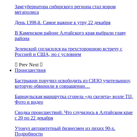
Замгубернатора сибирского региона стал мэром
мегаполиса
День 1398-й. Самое важное к утру 22 декабря
В Каменском районе Алтайского края выбрали главу
района
Зеленский согласился на трехстороннюю встречу с
Россией и США, но с условием
Prev
Next
Происшествия
Бастрыкин поручил освободить из СИЗО учительницу,
которую обвинили в совращении…
Барнаульская маршрутка сгорела «до скелета» возле ТЦ.
Фото и видео
Сводка происшествий. Что случилось в Алтайском крае
с 20 по 22 декабря
Утонул авторитетный бизнесмен из лихих 90-х.
Подробности