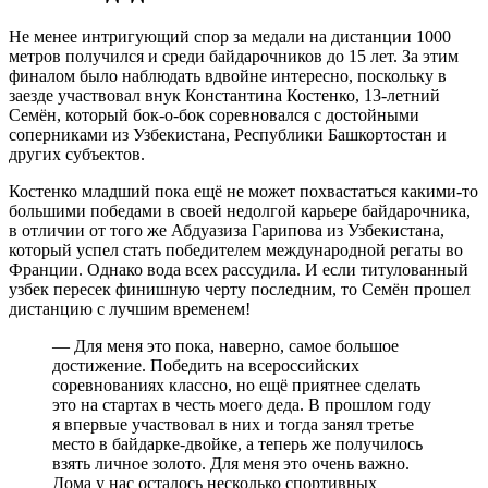
Не менее интригующий спор за медали на дистанции 1000
метров получился и среди байдарочников до 15 лет. За этим
финалом было наблюдать вдвойне интересно, поскольку в
заезде участвовал внук Константина Костенко, 13-летний
Семён, который бок-о-бок соревновался с достойными
соперниками из Узбекистана, Республики Башкортостан и
других субъектов.
Костенко младший пока ещё не может похвастаться какими-то
большими победами в своей недолгой карьере байдарочника,
в отличии от того же Абдуазиза Гарипова из Узбекистана,
который успел стать победителем международной регаты во
Франции. Однако вода всех рассудила. И если титулованный
узбек пересек финишную черту последним, то Семён прошел
дистанцию с лучшим временем!
— Для меня это пока, наверно, самое большое
достижение. Победить на всероссийских
соревнованиях классно, но ещё приятнее сделать
это на стартах в честь моего деда. В прошлом году
я впервые участвовал в них и тогда занял третье
место в байдарке-двойке, а теперь же получилось
взять личное золото. Для меня это очень важно.
Дома у нас осталось несколько спортивных