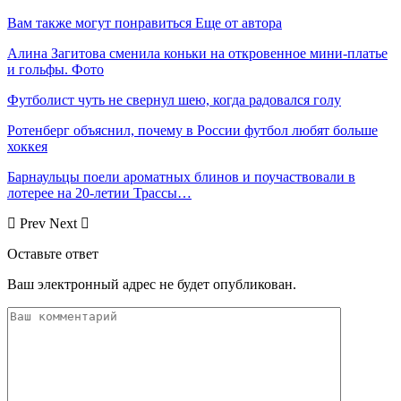
Вам также могут понравиться
Еще от автора
Алина Загитова сменила коньки на откровенное мини-платье
и гольфы. Фото
Футболист чуть не свернул шею, когда радовался голу
Ротенберг объяснил, почему в России футбол любят больше
хоккея
Барнаульцы поели ароматных блинов и поучаствовали в
лотерее на 20-летии Трассы…
Prev
Next
Оставьте ответ
Ваш электронный адрес не будет опубликован.