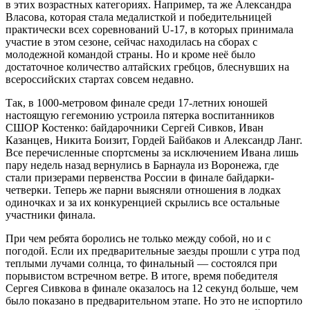
в этих возрастных категориях. Например, та же Александра
Власова, которая стала медалисткой и победительницей
практически всех соревнований U-17, в которых принимала
участие в этом сезоне, сейчас находилась на сборах с
молодежной командой страны. Но и кроме неё было
достаточное количество алтайских гребцов, блеснувших на
всероссийских стартах совсем недавно.
Так, в 1000-метровом финале среди 17-летних юношей
настоящую гегемонию устроила пятерка воспитанников
СШОР Костенко: байдарочники Сергей Сивков, Иван
Казанцев, Никита Боизит, Гордей Байбаков и Александр Ланг.
Все перечисленные спортсмены за исключением Ивана лишь
пару недель назад вернулись в Барнаула из Воронежа, где
стали призерами первенства России в финале байдарки-
четверки. Теперь же парни выясняли отношения в лодках
одиночках и за их конкуренцией скрылись все остальные
участники финала.
При чем ребята боролись не только между собой, но и с
погодой. Если их предварительные заезды прошли с утра под
теплыми лучами солнца, то финальный — состоялся при
порывистом встречном ветре. В итоге, время победителя
Сергея Сивкова в финале оказалось на 12 секунд больше, чем
было показано в предварительном этапе. Но это не испортило