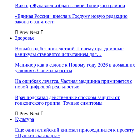
Виктор Журавлев избран главой Троицкого района
«Единая Россия» внесла в Госдуму новую редакцию
закона о занятости
Prev
Next
Здоровье
Новый год без последствий. Почему праздничные
каникулы становятся испытанием для…
Маникюр как в салоне к Новому году 2026 в домашних
условиях. Советы красоты
На ошибках лечатся. Частная медицина примиряется с
новой цифровой реальностью
Врач подсказал действенные способы защиты от
гонконгского гриппа. Точные симптомы
Prev
Next
Культура
Еще один алтайский кинозал присоединился к проекту
«Пушкинская карта»