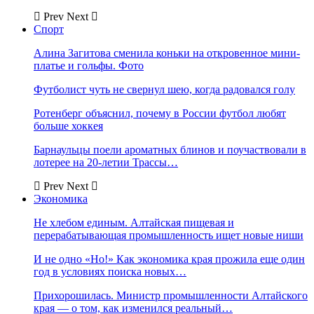
Prev
Next
Спорт
Алина Загитова сменила коньки на откровенное мини-
платье и гольфы. Фото
Футболист чуть не свернул шею, когда радовался голу
Ротенберг объяснил, почему в России футбол любят
больше хоккея
Барнаульцы поели ароматных блинов и поучаствовали в
лотерее на 20-летии Трассы…
Prev
Next
Экономика
Не хлебом единым. Алтайская пищевая и
перерабатывающая промышленность ищет новые ниши
И не одно «Но!» Как экономика края прожила еще один
год в условиях поиска новых…
Прихорошилась. Министр промышленности Алтайского
края — о том, как изменился реальный…