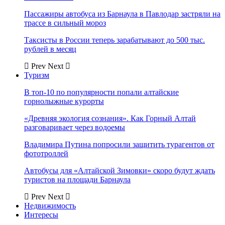
Пассажиры автобуса из Барнаула в Павлодар застряли на
трассе в сильный мороз
Таксисты в России теперь зарабатывают до 500 тыс.
рублей в месяц
Prev
Next
Туризм
В топ-10 по популярности попали алтайские
горнолыжные курорты
«Древняя экология сознания». Как Горный Алтай
разговаривает через водоемы
Владимира Путина попросили защитить турагентов от
фототроллей
Автобусы для «Алтайской Зимовки» скоро будут ждать
туристов на площади Барнаула
Prev
Next
Недвижимость
Интересы