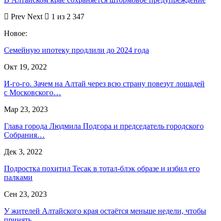
Prev
Next
1 из 2 347
Новое:
Семейную ипотеку продлили до 2024 года
Окт 19, 2022
И-го-го. Зачем на Алтай через всю страну повезут лошадей
с Московского…
Мар 23, 2023
Глава города Людмила Подгора и председатель городского
Собрания…
Дек 3, 2022
Подростка похитил Тесак в тотал-блэк образе и избил его
палками
Сен 23, 2023
У жителей Алтайского края остаётся меньше недели, чтобы
принять…