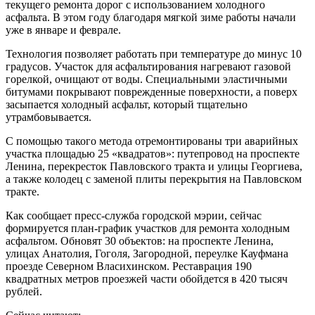
текущего ремонта дорог с использованием холодного
асфальта. В этом году благодаря мягкой зиме работы начали
уже в январе и феврале.
Технология позволяет работать при температуре до минус 10
градусов. Участок для асфальтирования нагревают газовой
горелкой, очищают от воды. Специальными эластичными
битумами покрывают поврежденные поверхности, а поверх
засыпается холодный асфальт, который тщательно
утрамбовывается.
С помощью такого метода отремонтированы три аварийных
участка площадью 25 «квадратов»: путепровод на проспекте
Ленина, перекресток Павловского тракта и улицы Георгиева,
а также колодец с заменой плиты перекрытия на Павловском
тракте.
Как сообщает пресс-служба городской мэрии, сейчас
формируется план-график участков для ремонта холодным
асфальтом. Обновят 30 объектов: на проспекте Ленина,
улицах Анатолия, Гоголя, Загородной, переулке Кауфмана
проезде Северном Власихинском. Реставрация 190
квадратных метров проезжей части обойдется в 420 тысяч
рублей.