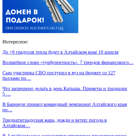
Интересное:
До +9 градусов тепла будет в Алтайском крае 10 апреля
Волшебное слово «турбулентность». 7 трендов финансового…
Сын участника СВО поступил в вуз на бюджет со 127
баллами по…
Что запрещено делать в день Катыша. Приметы и традиции
5 …
В Барнауле прошел командный чемпионат Алтайского края
по…
Тридцатиградусная жара, дожди и ветер: погода в
Алтайском…
В Алтайском крае сохраняется штормовое предупреждение