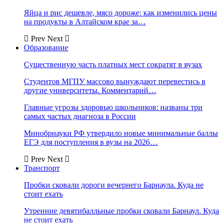
Яйца и рис дешевле, мясо дороже: как изменились цены
на продукты в Алтайском крае за…
Prev
Next
Образование
Существенную часть платных мест сократят в вузах
Студентов МГПУ массово вынуждают перевестись в
другие университеты. Комментарий…
Главные угрозы здоровью школьников: названы три
самых частых диагноза в России
Минобрнауки РФ утвердило новые минимальные баллы
ЕГЭ для поступления в вузы на 2026…
Prev
Next
Транспорт
Пробки сковали дороги вечернего Барнаула. Куда не
стоит ехать
Утренние девятибалльные пробки сковали Барнаул. Куда
не стоит ехать