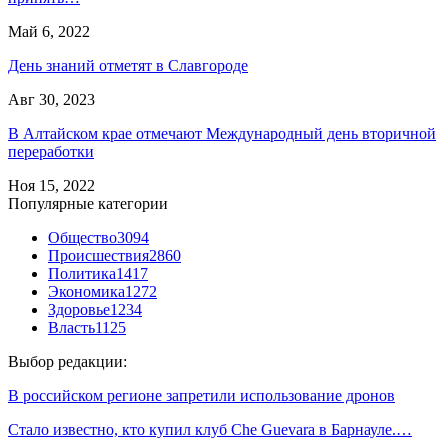
Май 6, 2022
День знаний отметят в Славгороде
Авг 30, 2023
В Алтайском крае отмечают Международный день вторичной
переработки
Ноя 15, 2022
Популярные категории
Общество
3094
Происшествия
2860
Политика
1417
Экономика
1272
Здоровье
1234
Власть
1125
Выбор редакции:
В российском регионе запретили использование дронов
Стало известно, кто купил клуб Che Guevara в Барнауле.…