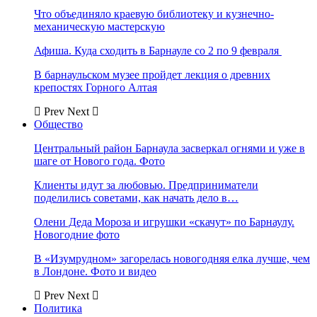
Что объединяло краевую библиотеку и кузнечно-
механическую мастерскую
Афиша. Куда сходить в Барнауле со 2 по 9 февраля
В барнаульском музее пройдет лекция о древних
крепостях Горного Алтая
Prev
Next
Общество
Центральный район Барнаула засверкал огнями и уже в
шаге от Нового года. Фото
Клиенты идут за любовью. Предприниматели
поделились советами, как начать дело в…
Олени Деда Мороза и игрушки «скачут» по Барнаулу.
Новогодние фото
В «Изумрудном» загорелась новогодняя елка лучше, чем
в Лондоне. Фото и видео
Prev
Next
Политика