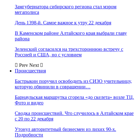
Замгубернатора сибирского региона стал мэром
мегаполиса
День 1398-й. Самое важное к утру 22 декабря
В Каменском районе Алтайского края выбрали главу
района
Зеленский согласился на трехстороннюю встречу с
Россией и США, но с условием
Prev
Next
Происшествия
Бастрыкин поручил освободить из СИЗО учительницу,
которую обвинили в совращении…
Барнаульская маршрутка сгорела «до скелета» возле ТЦ.
Фото и видео
Сводка происшествий. Что случилось в Алтайском крае
с 20 по 22 декабря
Утонул авторитетный бизнесмен из лихих 90-х.
Подробности