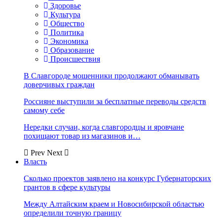
Здоровье
Культура
Общество
Политика
Экономика
Образование
Происшествия
В Славгороде мошенники продолжают обманывать
доверчивых граждан
Россияне выступили за бесплатные переводы средств
самому себе
Нередки случаи, когда славгородцы и яровчане
похищают товар из магазинов и…
Prev
Next
Власть
Сколько проектов заявлено на конкурс Губернаторских
грантов в сфере культуры
Между Алтайским краем и Новосибирской областью
определили точную границу