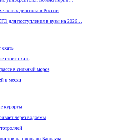
 частых диагноза в России
ГЭ для поступления в вузы на 2026…
 ехать
е стоит ехать
трассе в сильный мороз
ей в месяц
ые курорты
ривает через водоемы
ототроллей
ристов на площади Барнаула