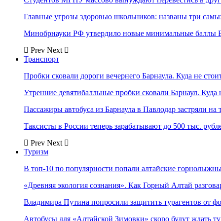
Главные угрозы здоровью школьников: названы три самых
Минобрнауки РФ утвердило новые минимальные баллы Е
Prev
Next
Транспорт
Пробки сковали дороги вечернего Барнаула. Куда не стоит
Утренние девятибалльные пробки сковали Барнаул. Куда н
Пассажиры автобуса из Барнаула в Павлодар застряли на 
Таксисты в России теперь зарабатывают до 500 тыс. рубл
Prev
Next
Туризм
В топ-10 по популярности попали алтайские горнолыжн
«Древняя экология сознания». Как Горный Алтай разгова
Владимира Путина попросили защитить турагентов от ф
Автобусы для «Алтайской Зимовки» скоро будут ждать ту