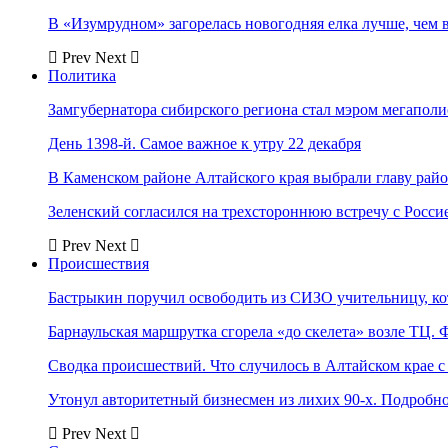
В «Изумрудном» загорелась новогодняя елка лучше, чем 
Prev
Next
Политика
Замгубернатора сибирского региона стал мэром мегаполи
День 1398-й. Самое важное к утру 22 декабря
В Каменском районе Алтайского края выбрали главу рай
Зеленский согласился на трехстороннюю встречу с Росси
Prev
Next
Происшествия
Бастрыкин поручил освободить из СИЗО учительницу, 
Барнаульская маршрутка сгорела «до скелета» возле ТЦ. 
Сводка происшествий. Что случилось в Алтайском крае с 
Утонул авторитетный бизнесмен из лихих 90-х. Подробн
Prev
Next