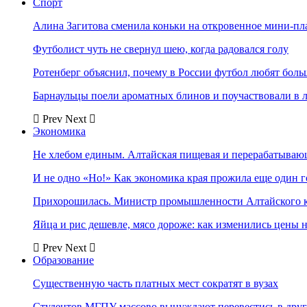
Спорт
Алина Загитова сменила коньки на откровенное мини-пл
Футболист чуть не свернул шею, когда радовался голу
Ротенберг объяснил, почему в России футбол любят боль
Барнаульцы поели ароматных блинов и поучаствовали в 
Prev
Next
Экономика
Не хлебом единым. Алтайская пищевая и перерабатыва
И не одно «Но!» Как экономика края прожила еще один 
Прихорошилась. Министр промышленности Алтайского к
Яйца и рис дешевле, мясо дороже: как изменились цены 
Prev
Next
Образование
Существенную часть платных мест сократят в вузах
Студентов МГПУ массово вынуждают перевестись в дру