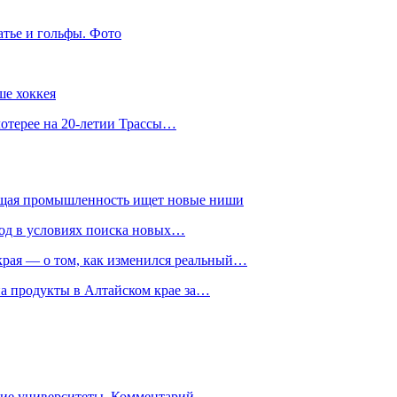
атье и гольфы. Фото
ше хоккея
лотерее на 20-летии Трассы…
ющая промышленность ищет новые ниши
год в условиях поиска новых…
рая — о том, как изменился реальный…
на продукты в Алтайском крае за…
гие университеты. Комментарий…