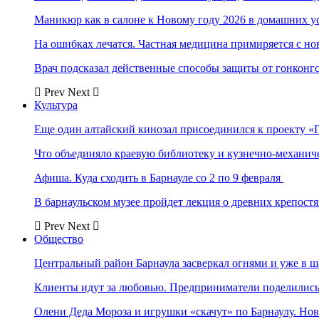
Маникюр как в салоне к Новому году 2026 в домашних у
На ошибках лечатся. Частная медицина примиряется с н
Врач подсказал действенные способы защиты от гонконг
Prev
Next
Культура
Еще один алтайский кинозал присоединился к проекту «
Что объединяло краевую библиотеку и кузнечно-механи
Афиша. Куда сходить в Барнауле со 2 по 9 февраля
В барнаульском музее пройдет лекция о древних крепост
Prev
Next
Общество
Центральный район Барнаула засверкал огнями и уже в ш
Клиенты идут за любовью. Предприниматели поделились 
Олени Деда Мороза и игрушки «скачут» по Барнаулу. Но