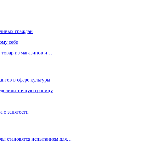
чивых граждан
ому себе
 товар из магазинов и…
антов в сфере культуры
еделили точную границу
а о занятости
улы становятся испытанием для…