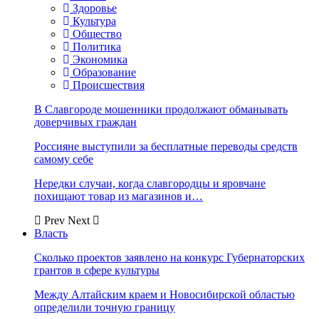
Здоровье
Культура
Общество
Политика
Экономика
Образование
Происшествия
В Славгороде мошенники продолжают обманывать
доверчивых граждан
Россияне выступили за бесплатные переводы средств
самому себе
Нередки случаи, когда славгородцы и яровчане
похищают товар из магазинов и…
Prev
Next
Власть
Сколько проектов заявлено на конкурс Губернаторских
грантов в сфере культуры
Между Алтайским краем и Новосибирской областью
определили точную границу