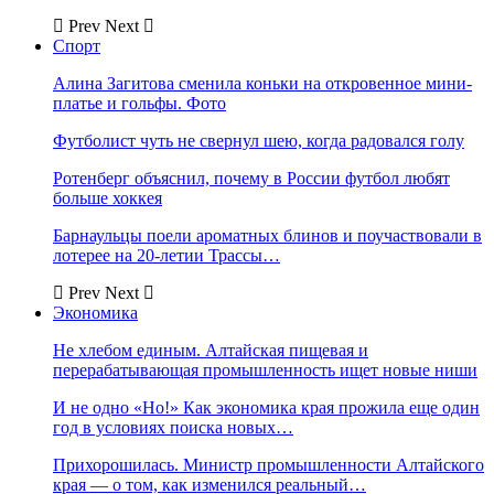
Prev
Next
Спорт
Алина Загитова сменила коньки на откровенное мини-
платье и гольфы. Фото
Футболист чуть не свернул шею, когда радовался голу
Ротенберг объяснил, почему в России футбол любят
больше хоккея
Барнаульцы поели ароматных блинов и поучаствовали в
лотерее на 20-летии Трассы…
Prev
Next
Экономика
Не хлебом единым. Алтайская пищевая и
перерабатывающая промышленность ищет новые ниши
И не одно «Но!» Как экономика края прожила еще один
год в условиях поиска новых…
Прихорошилась. Министр промышленности Алтайского
края — о том, как изменился реальный…