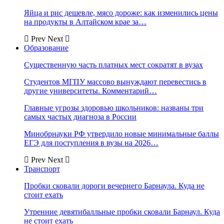
Яйца и рис дешевле, мясо дороже: как изменились цены
на продукты в Алтайском крае за…
Prev
Next
Образование
Существенную часть платных мест сократят в вузах
Студентов МГПУ массово вынуждают перевестись в
другие университеты. Комментарий…
Главные угрозы здоровью школьников: названы три
самых частых диагноза в России
Минобрнауки РФ утвердило новые минимальные баллы
ЕГЭ для поступления в вузы на 2026…
Prev
Next
Транспорт
Пробки сковали дороги вечернего Барнаула. Куда не
стоит ехать
Утренние девятибалльные пробки сковали Барнаул. Куда
не стоит ехать