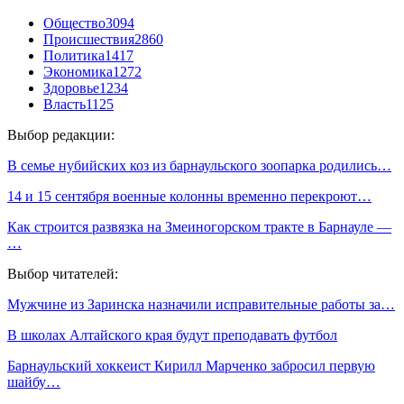
Общество
3094
Происшествия
2860
Политика
1417
Экономика
1272
Здоровье
1234
Власть
1125
Выбор редакции:
В семье нубийских коз из барнаульского зоопарка родились…
14 и 15 сентября военные колонны временно перекроют…
Как строится развязка на Змеиногорском тракте в Барнауле —
…
Выбор читателей:
Мужчине из Заринска назначили исправительные работы за…
В школах Алтайского края будут преподавать футбол
Барнаульский хоккеист Кирилл Марченко забросил первую
шайбу…