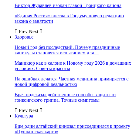
Виктор Журавлев избран главой Троицкого района
«Единая Россия» внесла в Госдуму новую редакцию
закона о занятости
Prev
Next
Здоровье
Новый год без последствий. Почему праздничные
каникулы становятся испытанием для…
Маникюр как в салоне к Новому году 2026 в домашних
условиях. Советы красоты
На ошибках лечатся. Частная медицина примиряется с
новой цифровой реальностью
Врач подсказал действенные способы защиты от
гонконгского гриппа. Точные симптомы
Prev
Next
Культура
Еще один алтайский кинозал присоединился к проекту
«Пушкинская карта»