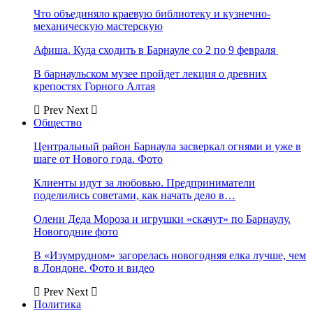
Что объединяло краевую библиотеку и кузнечно-
механическую мастерскую
Афиша. Куда сходить в Барнауле со 2 по 9 февраля
В барнаульском музее пройдет лекция о древних
крепостях Горного Алтая
Prev
Next
Общество
Центральный район Барнаула засверкал огнями и уже в
шаге от Нового года. Фото
Клиенты идут за любовью. Предприниматели
поделились советами, как начать дело в…
Олени Деда Мороза и игрушки «скачут» по Барнаулу.
Новогодние фото
В «Изумрудном» загорелась новогодняя елка лучше, чем
в Лондоне. Фото и видео
Prev
Next
Политика