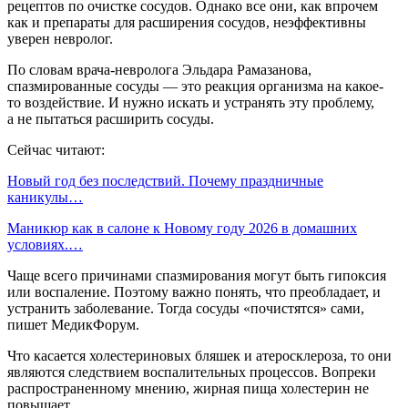
рецептов по очистке сосудов. Однако все они, как впрочем
как и препараты для расширения сосудов, неэффективны
уверен невролог.
По словам врача-невролога Эльдара Рамазанова,
спазмированные сосуды — это реакция организма на какое-
то воздействие. И нужно искать и устранять эту проблему,
а не пытаться расширить сосуды.
Сейчас читают:
Новый год без последствий. Почему праздничные
каникулы…
Маникюр как в салоне к Новому году 2026 в домашних
условиях.…
Чаще всего причинами спазмирования могут быть гипоксия
или воспаление. Поэтому важно понять, что преобладает, и
устранить заболевание. Тогда сосуды «почистятся» сами,
пишет МедикФорум.
Что касается холестериновых бляшек и атеросклероза, то они
являются следствием воспалительных процессов. Вопреки
распространенному мнению, жирная пища холестерин не
повышает.