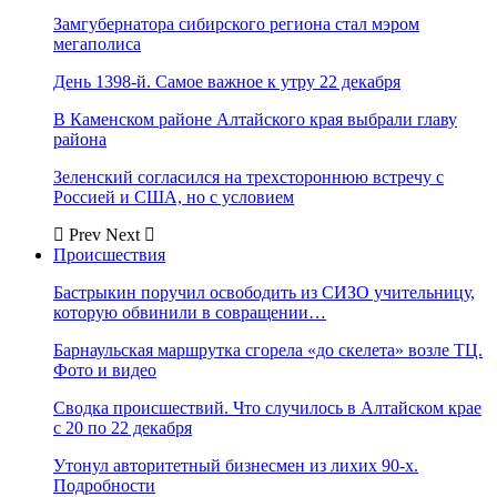
Замгубернатора сибирского региона стал мэром
мегаполиса
День 1398-й. Самое важное к утру 22 декабря
В Каменском районе Алтайского края выбрали главу
района
Зеленский согласился на трехстороннюю встречу с
Россией и США, но с условием
Prev
Next
Происшествия
Бастрыкин поручил освободить из СИЗО учительницу,
которую обвинили в совращении…
Барнаульская маршрутка сгорела «до скелета» возле ТЦ.
Фото и видео
Сводка происшествий. Что случилось в Алтайском крае
с 20 по 22 декабря
Утонул авторитетный бизнесмен из лихих 90-х.
Подробности