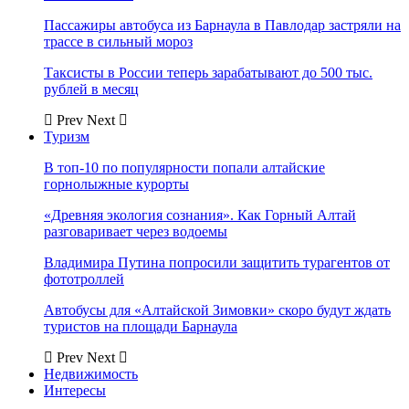
Пассажиры автобуса из Барнаула в Павлодар застряли на
трассе в сильный мороз
Таксисты в России теперь зарабатывают до 500 тыс.
рублей в месяц
Prev
Next
Туризм
В топ-10 по популярности попали алтайские
горнолыжные курорты
«Древняя экология сознания». Как Горный Алтай
разговаривает через водоемы
Владимира Путина попросили защитить турагентов от
фототроллей
Автобусы для «Алтайской Зимовки» скоро будут ждать
туристов на площади Барнаула
Prev
Next
Недвижимость
Интересы