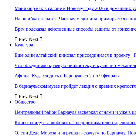
Маникюр как в салоне к Новому году 2026 в домашних у
На ошибках лечатся. Частная медицина примиряется с н
Врач подсказал действенные способы защиты от гонконг
Prev
Next
Культура
Еще один алтайский кинозал присоединился к проекту «
Что объединяло краевую библиотеку и кузнечно-механи
Афиша. Куда сходить в Барнауле со 2 по 9 февраля
В барнаульском музее пройдет лекция о древних крепост
Prev
Next
Общество
Центральный район Барнаула засверкал огнями и уже в ш
Клиенты идут за любовью. Предприниматели поделились 
Олени Деда Мороза и игрушки «скачут» по Барнаулу. Но