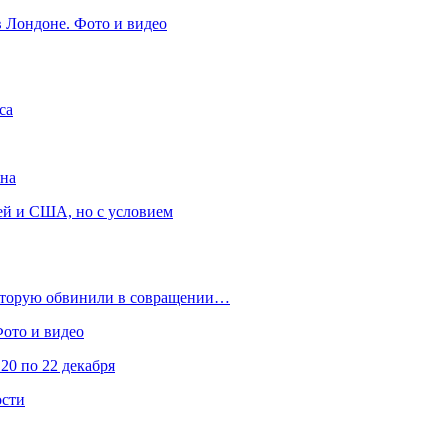
в Лондоне. Фото и видео
са
она
ей и США, но с условием
которую обвинили в совращении…
Фото и видео
20 по 22 декабря
ости