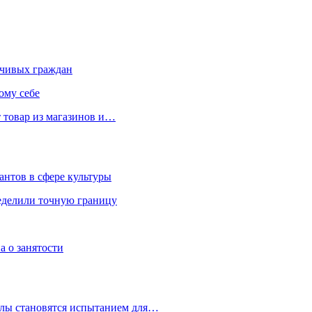
чивых граждан
ому себе
 товар из магазинов и…
антов в сфере культуры
еделили точную границу
а о занятости
улы становятся испытанием для…