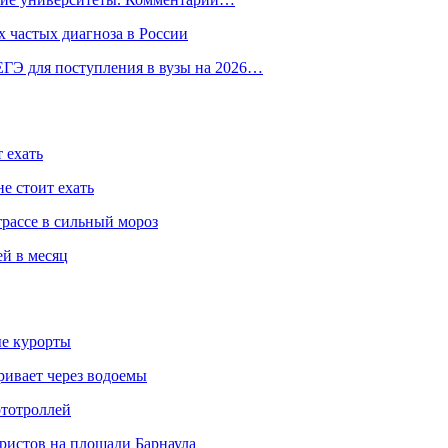
 частых диагноза в России
ГЭ для поступления в вузы на 2026…
 ехать
е стоит ехать
трассе в сильный мороз
ей в месяц
ые курорты
ривает через водоемы
ототроллей
ристов на площади Барнаула