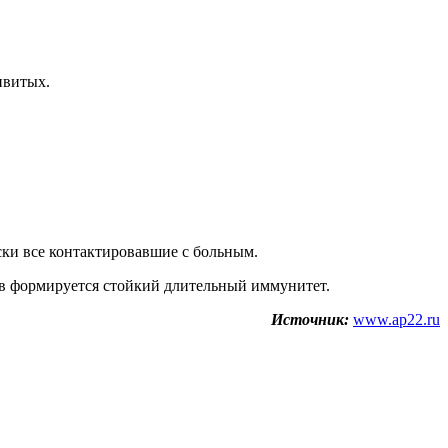
ивитых.
ски все контактировавшие с больным.
ев формируется стойкий длительный иммунитет.
Источник:
www.ap22.ru