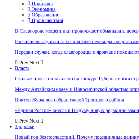
Политика
Экономика
Образование
Происшествия
В Славгороде мошенники продолжают обманывать довер
Россияне выступили за бесплатные переводы средств сам
Нередки случаи, когда славгородцы и яровчане похищают
Prev
Next
Власть
Сколько проектов заявлено на конкурс Губернаторских гр
Между Алтайским краем и Новосибирской областью опр
Виктор Журавлев избран главой Троицкого района
«Единая Россия» внесла в Госдуму новую редакцию закон
Prev
Next
Здоровье
Новый год без последствий. Почему праздничные каник