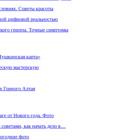
словиях. Советы красоты
овой цифровой реальностью
ского гриппа. Точные симптомы
Пушкинская карта»
ческую мастерскую
ях Горного Алтая
аге от Нового года. Фото
советами, как начать дело в…
вогодние фото