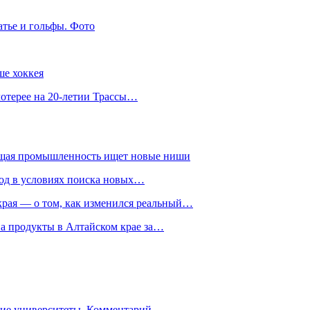
атье и гольфы. Фото
ше хоккея
лотерее на 20-летии Трассы…
ющая промышленность ищет новые ниши
год в условиях поиска новых…
рая — о том, как изменился реальный…
на продукты в Алтайском крае за…
гие университеты. Комментарий…