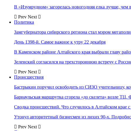
В «Изумрудном» загорелась новогодняя елка лучше, чем 
Prev
Next
Политика
Замгубернатора сибирского региона стал мэром мегаполи
День 1398-й. Самое важное к утру 22 декабря
В Каменском районе Алтайского края выбрали главу рай
Зеленский согласился на трехстороннюю встречу с Росси
Prev
Next
Происшествия
Бастрыкин поручил освободить из СИЗО учительницу, 
Барнаульская маршрутка сгорела «до скелета» возле ТЦ. 
Сводка происшествий. Что случилось в Алтайском крае с 
Утонул авторитетный бизнесмен из лихих 90-х. Подробн
Prev
Next