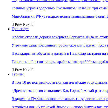
Главные угрозы здоровью школьников: названы три самых
Минобрнауки РФ утвердило новые минимальные баллы Е
Prev
Next
Транспорт
Пробки сковали дороги вечернего Барнаула. Куда не стоит
Утренние девятибалльные пробки сковали Барнаул. Куда н
Пассажиры автобуса из Барнаула в Павлодар застряли на 
Таксисты в России теперь зарабатывают до 500 тыс. рубл
Prev
Next
Туризм
В топ-10 по популярности попали алтайские горнолыжн
«Древняя экология сознания». Как Горный Алтай разгова
Владимира Путина попросили защитить турагентов от ф
Автобусы для «Алтайской Зимовки» скоро будут ждать ту