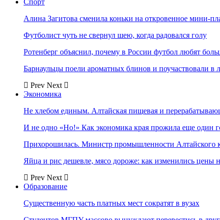
Спорт
Алина Загитова сменила коньки на откровенное мини-пл
Футболист чуть не свернул шею, когда радовался голу
Ротенберг объяснил, почему в России футбол любят боль
Барнаульцы поели ароматных блинов и поучаствовали в 
Prev
Next
Экономика
Не хлебом единым. Алтайская пищевая и перерабатыва
И не одно «Но!» Как экономика края прожила еще один 
Прихорошилась. Министр промышленности Алтайского к
Яйца и рис дешевле, мясо дороже: как изменились цены 
Prev
Next
Образование
Существенную часть платных мест сократят в вузах
Студентов МГПУ массово вынуждают перевестись в дру