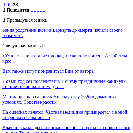
0
38
Поделится
Предыдущая запись
Банда родственников из Барнаула до смерти избили своего
знакомого
Следующая запись
«Умные» спортивные площадки скоро появятся в Алтайском
крае
Вам также могут понравиться
Еще от автора
Новый год без последствий. Почему праздничные каникулы
становятся испытанием для…
Маникюр как в салоне к Новому году 2026 в домашних
условиях. Советы красоты
На ошибках лечатся. Частная медицина примиряется с новой
цифровой реальностью
Врач подсказал действенные способы защиты от гонконгского
гриппа. Точные симптомы