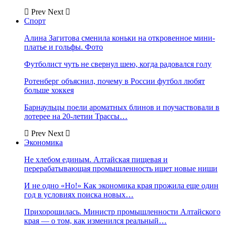
Prev
Next
Спорт
Алина Загитова сменила коньки на откровенное мини-
платье и гольфы. Фото
Футболист чуть не свернул шею, когда радовался голу
Ротенберг объяснил, почему в России футбол любят
больше хоккея
Барнаульцы поели ароматных блинов и поучаствовали в
лотерее на 20-летии Трассы…
Prev
Next
Экономика
Не хлебом единым. Алтайская пищевая и
перерабатывающая промышленность ищет новые ниши
И не одно «Но!» Как экономика края прожила еще один
год в условиях поиска новых…
Прихорошилась. Министр промышленности Алтайского
края — о том, как изменился реальный…