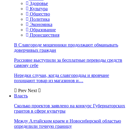
Здоровье
Культура
Общество
Политика
Экономика
Образование
Происшествия
В Славгороде мошенники продолжают обманывать
доверчивых граждан
Россияне выступили за бесплатные переводы средств
самому себе
Нередки случаи, когда славгородцы и яровчане
похищают товар из магазинов и…
Prev
Next
Власть
Сколько проектов заявлено на конкурс Губернаторских
грантов в сфере культуры
Между Алтайским краем и Новосибирской областью
определили точную границу