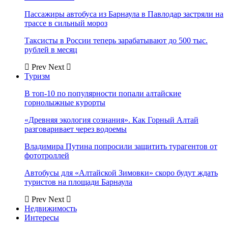
Пассажиры автобуса из Барнаула в Павлодар застряли на
трассе в сильный мороз
Таксисты в России теперь зарабатывают до 500 тыс.
рублей в месяц
Prev
Next
Туризм
В топ-10 по популярности попали алтайские
горнолыжные курорты
«Древняя экология сознания». Как Горный Алтай
разговаривает через водоемы
Владимира Путина попросили защитить турагентов от
фототроллей
Автобусы для «Алтайской Зимовки» скоро будут ждать
туристов на площади Барнаула
Prev
Next
Недвижимость
Интересы