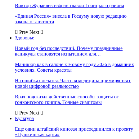
Виктор Журавлев избран главой Троицкого района
«Единая Россия» внесла в Госдуму новую редакцию
закона о занятости
Prev
Next
Здоровье
Новый год без последствий. Почему праздничные
каникулы становятся испытанием для…
Маникюр как в салоне к Новому году 2026 в домашних
условиях. Советы красоты
На ошибках лечатся. Частная медицина примиряется с
новой цифровой реальностью
Врач подсказал действенные способы защиты от
гонконгского гриппа. Точные симптомы
Prev
Next
Культура
Еще один алтайский кинозал присоединился к проекту
«Пушкинская карта»