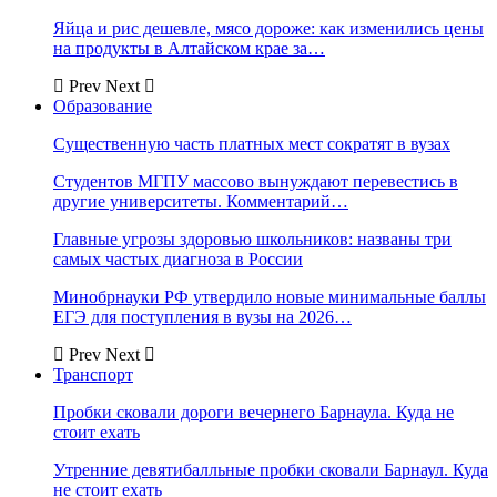
Яйца и рис дешевле, мясо дороже: как изменились цены
на продукты в Алтайском крае за…
Prev
Next
Образование
Существенную часть платных мест сократят в вузах
Студентов МГПУ массово вынуждают перевестись в
другие университеты. Комментарий…
Главные угрозы здоровью школьников: названы три
самых частых диагноза в России
Минобрнауки РФ утвердило новые минимальные баллы
ЕГЭ для поступления в вузы на 2026…
Prev
Next
Транспорт
Пробки сковали дороги вечернего Барнаула. Куда не
стоит ехать
Утренние девятибалльные пробки сковали Барнаул. Куда
не стоит ехать