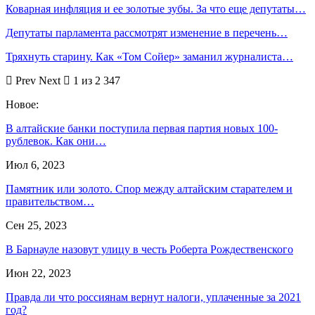
Коварная инфляция и ее золотые зубы. За что еще депутаты…
Депутаты парламента рассмотрят изменение в перечень…
Тряхнуть старину. Как «Том Сойер» заманил журналиста…
Prev
Next
1 из 2 347
Новое:
В алтайские банки поступила первая партия новых 100-
рублевок. Как они…
Июл 6, 2023
Памятник или золото. Спор между алтайским старателем и
правительством…
Сен 25, 2023
В Барнауле назовут улицу в честь Роберта Рождественского
Июн 22, 2023
Правда ли что россиянам вернут налоги, уплаченные за 2021
год?