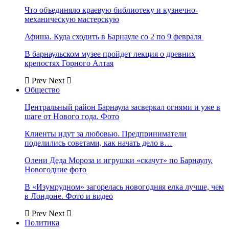
Что объединяло краевую библиотеку и кузнечно-
механическую мастерскую
Афиша. Куда сходить в Барнауле со 2 по 9 февраля
В барнаульском музее пройдет лекция о древних
крепостях Горного Алтая
Prev
Next
Общество
Центральный район Барнаула засверкал огнями и уже в
шаге от Нового года. Фото
Клиенты идут за любовью. Предприниматели
поделились советами, как начать дело в…
Олени Деда Мороза и игрушки «скачут» по Барнаулу.
Новогодние фото
В «Изумрудном» загорелась новогодняя елка лучше, чем
в Лондоне. Фото и видео
Prev
Next
Политика