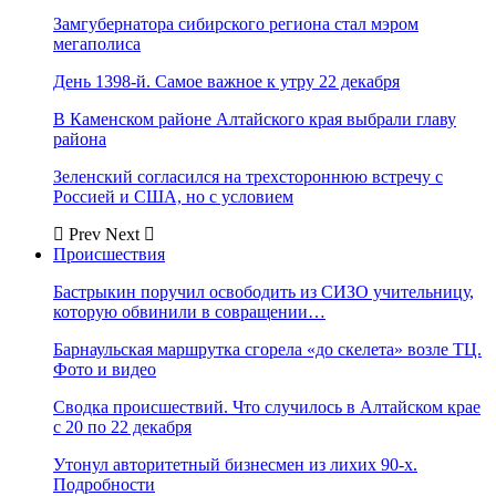
Замгубернатора сибирского региона стал мэром
мегаполиса
День 1398-й. Самое важное к утру 22 декабря
В Каменском районе Алтайского края выбрали главу
района
Зеленский согласился на трехстороннюю встречу с
Россией и США, но с условием
Prev
Next
Происшествия
Бастрыкин поручил освободить из СИЗО учительницу,
которую обвинили в совращении…
Барнаульская маршрутка сгорела «до скелета» возле ТЦ.
Фото и видео
Сводка происшествий. Что случилось в Алтайском крае
с 20 по 22 декабря
Утонул авторитетный бизнесмен из лихих 90-х.
Подробности