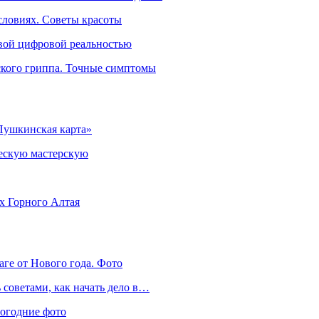
словиях. Советы красоты
овой цифровой реальностью
ского гриппа. Точные симптомы
Пушкинская карта»
ческую мастерскую
ях Горного Алтая
аге от Нового года. Фото
советами, как начать дело в…
вогодние фото