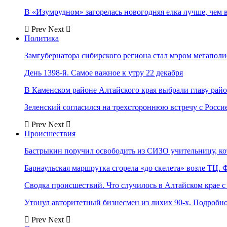
В «Изумрудном» загорелась новогодняя елка лучше, чем 
Prev
Next
Политика
Замгубернатора сибирского региона стал мэром мегаполи
День 1398-й. Самое важное к утру 22 декабря
В Каменском районе Алтайского края выбрали главу рай
Зеленский согласился на трехстороннюю встречу с Росси
Prev
Next
Происшествия
Бастрыкин поручил освободить из СИЗО учительницу, 
Барнаульская маршрутка сгорела «до скелета» возле ТЦ. 
Сводка происшествий. Что случилось в Алтайском крае с 
Утонул авторитетный бизнесмен из лихих 90-х. Подробн
Prev
Next