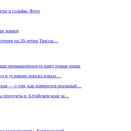
атье и гольфы. Фото
ше хоккея
лотерее на 20-летии Трассы…
ющая промышленность ищет новые ниши
год в условиях поиска новых…
рая — о том, как изменился реальный…
на продукты в Алтайском крае за…
гие университеты. Комментарий…