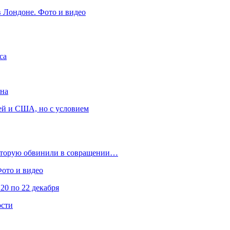
в Лондоне. Фото и видео
са
она
ей и США, но с условием
которую обвинили в совращении…
Фото и видео
20 по 22 декабря
ости