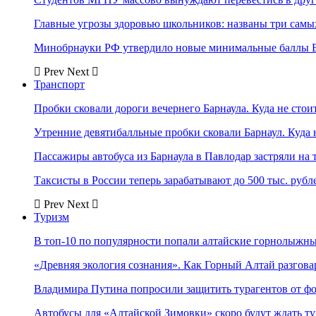
Главные угрозы здоровью школьников: названы три самых
Минобрнауки РФ утвердило новые минимальные баллы Е
Prev
Next
Транспорт
Пробки сковали дороги вечернего Барнаула. Куда не стоит
Утренние девятибалльные пробки сковали Барнаул. Куда н
Пассажиры автобуса из Барнаула в Павлодар застряли на 
Таксисты в России теперь зарабатывают до 500 тыс. рубл
Prev
Next
Туризм
В топ-10 по популярности попали алтайские горнолыжн
«Древняя экология сознания». Как Горный Алтай разгова
Владимира Путина попросили защитить турагентов от ф
Автобусы для «Алтайской Зимовки» скоро будут ждать ту