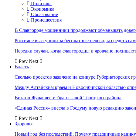
Политика
Экономика
Образование
Происшествия
В Славгороде мошенники продолжают обманывать довер
Россияне выступили за бесплатные переводы средств сам
Нередки случаи, когда славгородцы и яровчане похищают
Prev
Next
Власть
Сколько проектов заявлено на конкурс Губернаторских гр
Между Алтайским краем и Новосибирской областью опр
Виктор Журавлев избран главой Троицкого района
«Единая Россия» внесла в Госдуму новую редакцию закон
Prev
Next
Здоровье
Новый год без последствий. Почему праздничные каник