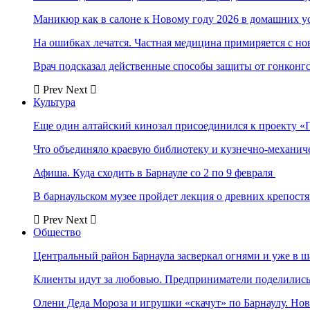
Маникюр как в салоне к Новому году 2026 в домашних у
На ошибках лечатся. Частная медицина примиряется с н
Врач подсказал действенные способы защиты от гонконг
Prev
Next
Культура
Еще один алтайский кинозал присоединился к проекту «
Что объединяло краевую библиотеку и кузнечно-механи
Афиша. Куда сходить в Барнауле со 2 по 9 февраля
В барнаульском музее пройдет лекция о древних крепост
Prev
Next
Общество
Центральный район Барнаула засверкал огнями и уже в ш
Клиенты идут за любовью. Предприниматели поделились 
Олени Деда Мороза и игрушки «скачут» по Барнаулу. Но