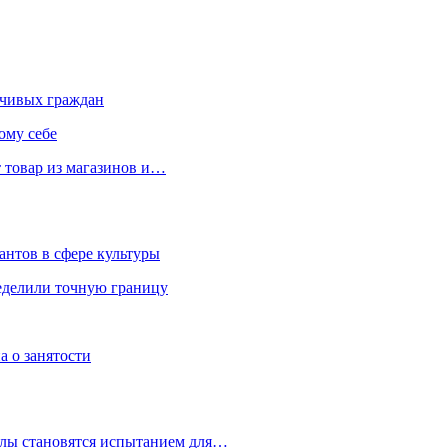
чивых граждан
ому себе
 товар из магазинов и…
антов в сфере культуры
еделили точную границу
а о занятости
улы становятся испытанием для…