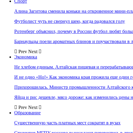
Спорт
Алина Загитова сменила коньки на откровенное мини-пл
Футболист чуть не свернул шею, когда радовался голу
Ротенберг объяснил, почему в России футбол любят боль
Барнаульцы поели ароматных блинов и поучаствовали в 
Prev
Next
Экономика
Не хлебом единым. Алтайская пищевая и перерабатыва
И не одно «Но!» Как экономика края прожила еще один 
Прихорошилась. Министр промышленности Алтайского к
Яйца и рис дешевле, мясо дороже: как изменились цены 
Prev
Next
Образование
Существенную часть платных мест сократят в вузах
Студентов МГПУ массово вынуждают перевестись в дру