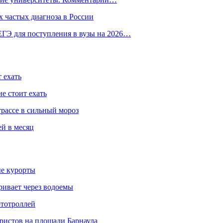
 частых диагноза в России
ГЭ для поступления в вузы на 2026…
 ехать
е стоит ехать
трассе в сильный мороз
ей в месяц
ые курорты
ривает через водоемы
ототроллей
ристов на площади Барнаула