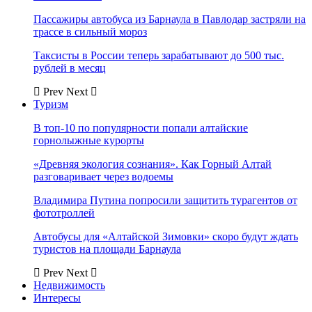
Пассажиры автобуса из Барнаула в Павлодар застряли на
трассе в сильный мороз
Таксисты в России теперь зарабатывают до 500 тыс.
рублей в месяц
Prev
Next
Туризм
В топ-10 по популярности попали алтайские
горнолыжные курорты
«Древняя экология сознания». Как Горный Алтай
разговаривает через водоемы
Владимира Путина попросили защитить турагентов от
фототроллей
Автобусы для «Алтайской Зимовки» скоро будут ждать
туристов на площади Барнаула
Prev
Next
Недвижимость
Интересы