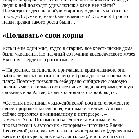
люди к ней подходят, удивляются: а как в нее войти?
Посмотрите здесь на любую старинную дверь, мы в нее не
пройдем! Думаете, надо было кланяться? Это миф! Просто
наши предки такого роста были…
«Поливать» свои корни
Есть и еще один миф, будто в старину все крестьянские дома
были украшены. Но научный сотрудник краеведческого музея
Евгения Твердикова рассказывает:
– На роспись специально приглашали красильщиков, они
работали здесь в летний период и брали довольно большую
плату. Поэтому позволить себе урало-сибирскую домовую
роспись могли только состоятельные люди, которыми, так уж
сложилось на Алтае, были в основном старообрядцы.
«Сегодня потенциал урало-сибирской росписи огромен, по
своей природе она северная, минималистичная. А люди
сейчас стремятся к минимализму в интерьере», –
замечает Анна Поломошнова. Эстетика минимализма
проявляется и в авторских «топорных» игрушках Елены
Леонтьевой, или, как их назвали, «топорушках» (деревянных
женских фигурках, домиках, лошадках), и в плетеных из