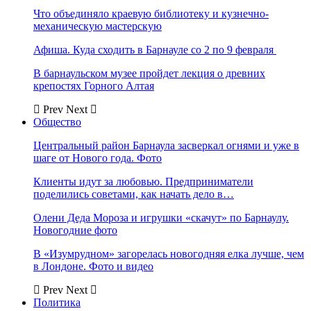
Что объединяло краевую библиотеку и кузнечно-
механическую мастерскую
Афиша. Куда сходить в Барнауле со 2 по 9 февраля
В барнаульском музее пройдет лекция о древних
крепостях Горного Алтая
Prev
Next
Общество
Центральный район Барнаула засверкал огнями и уже в
шаге от Нового года. Фото
Клиенты идут за любовью. Предприниматели
поделились советами, как начать дело в…
Олени Деда Мороза и игрушки «скачут» по Барнаулу.
Новогодние фото
В «Изумрудном» загорелась новогодняя елка лучше, чем
в Лондоне. Фото и видео
Prev
Next
Политика