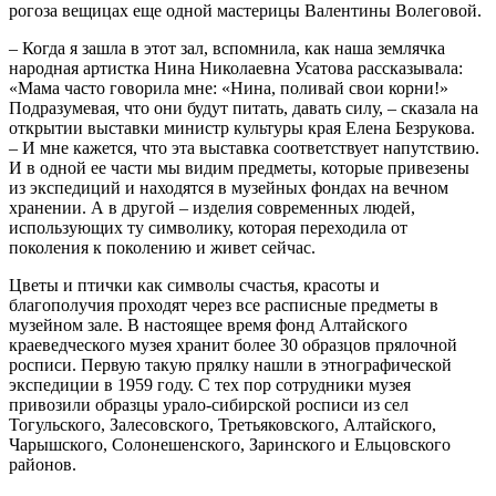
рогоза вещицах еще одной мастерицы Валентины Волеговой.
– Когда я зашла в этот зал, вспомнила, как наша землячка
народная артистка Нина Николаевна Усатова рассказывала:
«Мама часто говорила мне: «Нина, поливай свои корни!»
Подразумевая, что они будут питать, давать силу, – сказала на
открытии выставки министр культуры края Елена Безрукова.
– И мне кажется, что эта выставка соответствует напутствию.
И в одной ее части мы видим предметы, которые привезены
из экспедиций и находятся в музейных фондах на вечном
хранении. А в другой – изделия современных людей,
использующих ту символику, которая переходила от
поколения к поколению и живет сейчас.
Цветы и птички как символы счастья, красоты и
благополучия проходят через все расписные предметы в
музейном зале. В настоящее время фонд Алтайского
краеведческого музея хранит более 30 образцов прялочной
росписи. Первую такую прялку нашли в этнографической
экспедиции в 1959 году. С тех пор сотрудники музея
привозили образцы урало-сибирской росписи из сел
Тогульского, Залесовского, Третьяковского, Алтайского,
Чарышского, Солонешенского, Заринского и Ельцовского
районов.