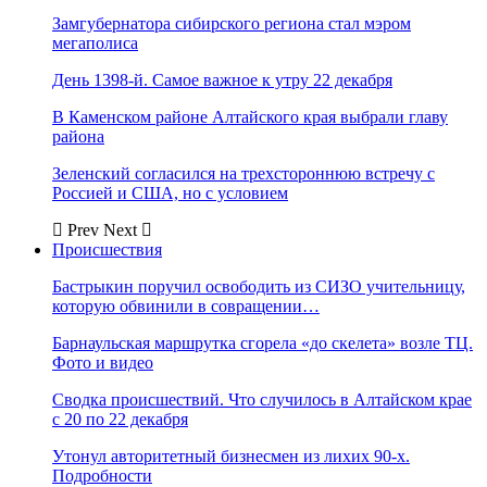
Замгубернатора сибирского региона стал мэром
мегаполиса
День 1398-й. Самое важное к утру 22 декабря
В Каменском районе Алтайского края выбрали главу
района
Зеленский согласился на трехстороннюю встречу с
Россией и США, но с условием
Prev
Next
Происшествия
Бастрыкин поручил освободить из СИЗО учительницу,
которую обвинили в совращении…
Барнаульская маршрутка сгорела «до скелета» возле ТЦ.
Фото и видео
Сводка происшествий. Что случилось в Алтайском крае
с 20 по 22 декабря
Утонул авторитетный бизнесмен из лихих 90-х.
Подробности