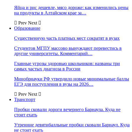
Яйца и рис дешевле, мясо дороже: как изменились цены
на продукты в Алтайском крае за…
Prev
Next
Образование
Существенную часть платных мест сократят в вузах
Студентов МГПУ массово вынуждают перевестись в
другие университеты. Комментарий…
Главные угрозы здоровью школьников: названы три
самых частых диагноза в России
Минобрнауки РФ утвердило новые минимальные баллы
ЕГЭ для поступления в вузы на 2026…
Prev
Next
Транспорт
Пробки сковали дороги вечернего Барнаула. Куда не
стоит ехать
Утренние девятибалльные пробки сковали Барнаул. Куда
не стоит ехать