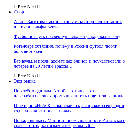
Prev
Next
Спорт
Алина Загитова сменила коньки на откровенное мини-
платье и гольфы. Фото
Футболист чуть не свернул шею, когда радовался голу
Ротенберг объяснил, почему в России футбол любят
больше хоккея
Барнаульцы поели ароматных блинов и поучаствовали в
лотерее на 20-летии Трассы…
Prev
Next
Экономика
Не хлебом единым. Алтайская пищевая и
перерабатывающая промышленность ищет новые ниши
И не одно «Но!» Как экономика края прожила еще один
год в условиях поиска новых…
Прихорошилась. Министр промышленности Алтайского
края — о том, как изменился реальный…