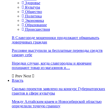
Здоровье
Культура
Общество
Политика
Экономика
Образование
Происшествия
В Славгороде мошенники продолжают обманывать
доверчивых граждан
Россияне выступили за бесплатные переводы средств
самому себе
Нередки случаи, когда славгородцы и яровчане
похищают товар из магазинов и…
Prev
Next
Власть
Сколько проектов заявлено на конкурс Губернаторских
грантов в сфере культуры
Между Алтайским краем и Новосибирской областью
определили точную границу