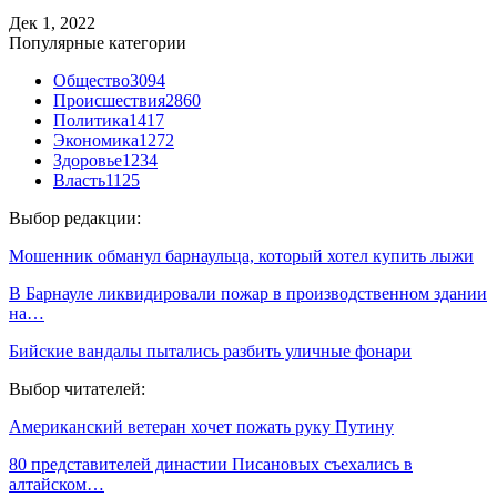
Дек 1, 2022
Популярные категории
Общество
3094
Происшествия
2860
Политика
1417
Экономика
1272
Здоровье
1234
Власть
1125
Выбор редакции:
Мошенник обманул барнаульца, который хотел купить лыжи
В Барнауле ликвидировали пожар в производственном здании
на…
Бийские вандалы пытались разбить уличные фонари
Выбор читателей:
Американский ветеран хочет пожать руку Путину
80 представителей династии Писановых съехались в
алтайском…