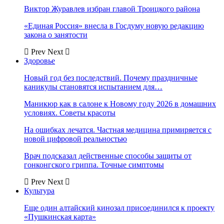
Виктор Журавлев избран главой Троицкого района
«Единая Россия» внесла в Госдуму новую редакцию
закона о занятости
Prev
Next
Здоровье
Новый год без последствий. Почему праздничные
каникулы становятся испытанием для…
Маникюр как в салоне к Новому году 2026 в домашних
условиях. Советы красоты
На ошибках лечатся. Частная медицина примиряется с
новой цифровой реальностью
Врач подсказал действенные способы защиты от
гонконгского гриппа. Точные симптомы
Prev
Next
Культура
Еще один алтайский кинозал присоединился к проекту
«Пушкинская карта»