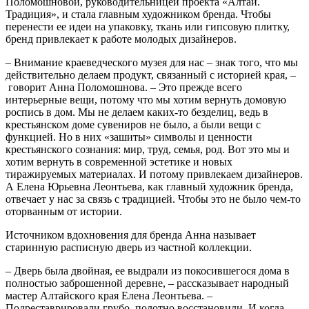
Поломошновой, руководительницей проекта «Алтай.
Традиция», и стала главным художником бренда. Чтобы
перенести ее идеи на упаковку, ткань или гипсовую плитку,
бренд привлекает к работе молодых дизайнеров.
– Внимание краеведческого музея для нас – знак того, что мы
действительно делаем продукт, связанный с историей края, –
говорит Анна Поломошнова. – Это прежде всего
интерьерные вещи, потому что мы хотим вернуть домовую
роспись в дом. Мы не делаем каких-то безделиц, ведь в
крестьянском доме сувениров не было, а были вещи с
функцией. Но в них «зашиты» символы и ценности
крестьянского сознания: мир, труд, семья, род. Вот это мы и
хотим вернуть в современной эстетике и новых
тиражируемых материалах. И потому привлекаем дизайнеров.
А Елена Юрьевна Леонтьева, как главный художник бренда,
отвечает у нас за связь с традицией. Чтобы это не было чем-то
оторванным от истории.
Источником вдохновения для бренда Анна называет
старинную расписную дверь из частной коллекции.
– Дверь была двойная, ее выдрали из покосившегося дома в
полностью заброшенной деревне, – рассказывает народный
мастер Алтайского края Елена Леонтьева. –
Подреставрировали грубо, полотно восстановили. И когда