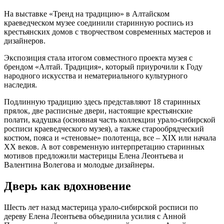
На выставке «Тренд на традицию» в Алтайском
краеведческом музее соединили старинную роспись из
крестьянских домов с творчеством современных мастеров и
дизайнеров.
Экспозиция стала итогом совместного проекта музея с
брендом «Алтай. Традиция», который приурочили к Году
народного искусства и нематериального культурного
наследия.
Подлинную традицию здесь представляют 18 старинных
прялок, две расписные двери, настоящие крестьянские
полати, кадушка (основная часть коллекции урало-сибирской
росписи краеведческого музея), а также старообрядческий
костюм, пояса и «стеновые» полотенца, все – XIX или начала
ХХ веков. А вот современную интерпретацию старинных
мотивов предложили мастерицы Елена Леонтьева и
Валентина Волегова и молодые дизайнеры.
Дверь как вдохновение
Шесть лет назад мастерица урало-сибирской росписи по
дереву Елена Леонтьева объединила усилия с Анной