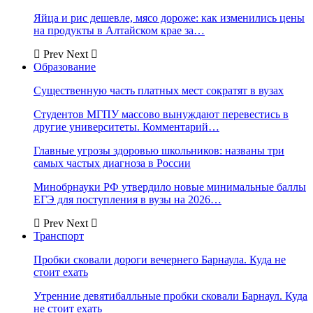
Яйца и рис дешевле, мясо дороже: как изменились цены
на продукты в Алтайском крае за…
Prev
Next
Образование
Существенную часть платных мест сократят в вузах
Студентов МГПУ массово вынуждают перевестись в
другие университеты. Комментарий…
Главные угрозы здоровью школьников: названы три
самых частых диагноза в России
Минобрнауки РФ утвердило новые минимальные баллы
ЕГЭ для поступления в вузы на 2026…
Prev
Next
Транспорт
Пробки сковали дороги вечернего Барнаула. Куда не
стоит ехать
Утренние девятибалльные пробки сковали Барнаул. Куда
не стоит ехать