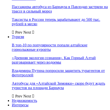
Пассажиры автобуса из Барнаула в Павлодар застряли на
трассе в сильный мороз
Таксисты в России теперь зарабатывают до 500 тыс.
рублей в месяц
Prev
Next
Туризм
В топ-10 по популярности попали алтайские
горнолыжные курорты
«Древняя экология сознания». Как Горный Алтай
разговаривает через водоемы
Владимира Путина попросили защитить турагентов от
фототроллей
Автобусы для «Алтайской Зимовки» скоро будут ждать
туристов на площади Барнаула
Prev
Next
Недвижимость
Интересы