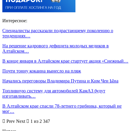
Интересное:
Специалисты рассказали подрастающему поколению о
тенденциях…
На решение кадрового дефицита молодых медиков в
Алтайском…
В конце января в Алтайском крае стартует акция «Снежный…
Почти тонну кокаина вынесло на пляж
Начались переговоры Владимира Путина и Ким Чен Ына
Топливную систему для автомобилей КамАЗ будут
изготавливать…
В Алтайском крае спасли 78-летнего грибника, который не
мог…
Prev
Next
1 из 2 347