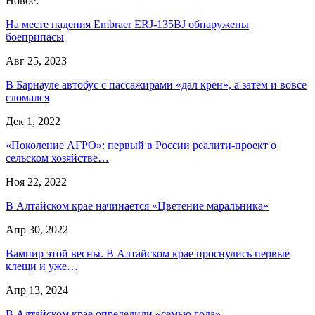
Новое:
На месте падения Embraer ERJ-135BJ обнаружены
боеприпасы
Авг 25, 2023
В Барнауле автобус с пассажирами «дал крен», а затем и вовсе
сломался
Дек 1, 2022
«Поколение АГРО»: первый в России реалити-проект о
сельском хозяйстве…
Ноя 22, 2022
В Алтайском крае начинается «Цветение маральника»
Апр 30, 2022
Вампир этой весны. В Алтайском крае проснулись первые
клещи и уже…
Апр 13, 2024
В Алтайском крае определили «семью года»