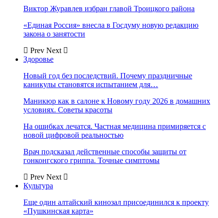
Виктор Журавлев избран главой Троицкого района
«Единая Россия» внесла в Госдуму новую редакцию
закона о занятости
Prev
Next
Здоровье
Новый год без последствий. Почему праздничные
каникулы становятся испытанием для…
Маникюр как в салоне к Новому году 2026 в домашних
условиях. Советы красоты
На ошибках лечатся. Частная медицина примиряется с
новой цифровой реальностью
Врач подсказал действенные способы защиты от
гонконгского гриппа. Точные симптомы
Prev
Next
Культура
Еще один алтайский кинозал присоединился к проекту
«Пушкинская карта»