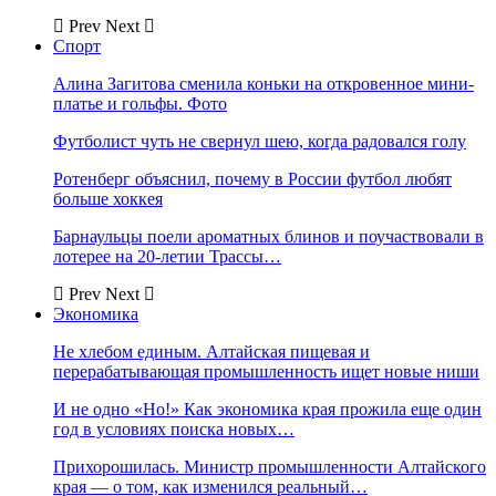
Prev
Next
Спорт
Алина Загитова сменила коньки на откровенное мини-
платье и гольфы. Фото
Футболист чуть не свернул шею, когда радовался голу
Ротенберг объяснил, почему в России футбол любят
больше хоккея
Барнаульцы поели ароматных блинов и поучаствовали в
лотерее на 20-летии Трассы…
Prev
Next
Экономика
Не хлебом единым. Алтайская пищевая и
перерабатывающая промышленность ищет новые ниши
И не одно «Но!» Как экономика края прожила еще один
год в условиях поиска новых…
Прихорошилась. Министр промышленности Алтайского
края — о том, как изменился реальный…