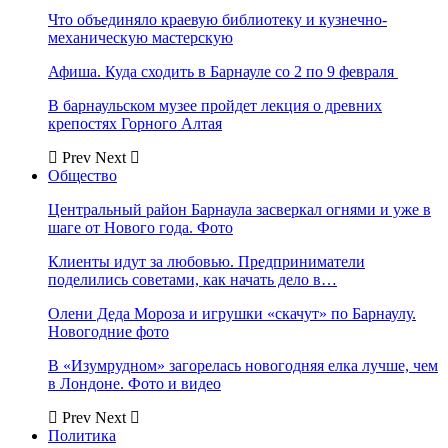
Что объединяло краевую библиотеку и кузнечно-
механическую мастерскую
Афиша. Куда сходить в Барнауле со 2 по 9 февраля
В барнаульском музее пройдет лекция о древних
крепостях Горного Алтая
Prev
Next
Общество
Центральный район Барнаула засверкал огнями и уже в
шаге от Нового года. Фото
Клиенты идут за любовью. Предприниматели
поделились советами, как начать дело в…
Олени Деда Мороза и игрушки «скачут» по Барнаулу.
Новогодние фото
В «Изумрудном» загорелась новогодняя елка лучше, чем
в Лондоне. Фото и видео
Prev
Next
Политика