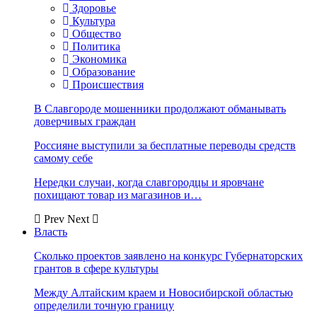
Здоровье
Культура
Общество
Политика
Экономика
Образование
Происшествия
В Славгороде мошенники продолжают обманывать
доверчивых граждан
Россияне выступили за бесплатные переводы средств
самому себе
Нередки случаи, когда славгородцы и яровчане
похищают товар из магазинов и…
Prev
Next
Власть
Сколько проектов заявлено на конкурс Губернаторских
грантов в сфере культуры
Между Алтайским краем и Новосибирской областью
определили точную границу