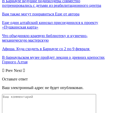
В Барнауле ведущие бодибилдеры совместно
потренировались с детьми из реабилитационного центра
Вам также могут понравиться
Еще от автора
Еще один алтайский кинозал присоединился к проекту
«Пушкинская карта»
Что объединяло краевую библиотеку и кузнечно-
механическую мастерскую
Афиша. Куда сходить в Барнауле со 2 по 9 февраля
В барнаульском музее пройдет лекция о древних крепостях
Горного Алтая
Prev
Next
Оставьте ответ
Ваш электронный адрес не будет опубликован.