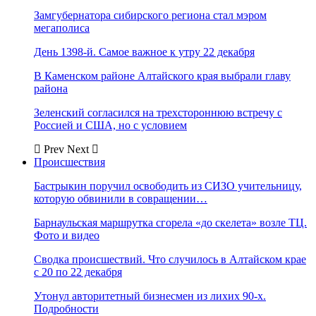
Замгубернатора сибирского региона стал мэром
мегаполиса
День 1398-й. Самое важное к утру 22 декабря
В Каменском районе Алтайского края выбрали главу
района
Зеленский согласился на трехстороннюю встречу с
Россией и США, но с условием
Prev
Next
Происшествия
Бастрыкин поручил освободить из СИЗО учительницу,
которую обвинили в совращении…
Барнаульская маршрутка сгорела «до скелета» возле ТЦ.
Фото и видео
Сводка происшествий. Что случилось в Алтайском крае
с 20 по 22 декабря
Утонул авторитетный бизнесмен из лихих 90-х.
Подробности