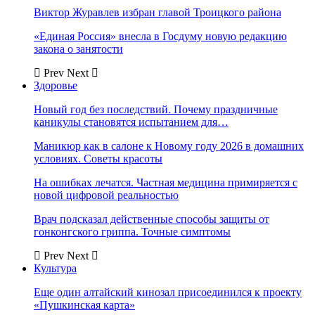
Виктор Журавлев избран главой Троицкого района
«Единая Россия» внесла в Госдуму новую редакцию
закона о занятости
Prev
Next
Здоровье
Новый год без последствий. Почему праздничные
каникулы становятся испытанием для…
Маникюр как в салоне к Новому году 2026 в домашних
условиях. Советы красоты
На ошибках лечатся. Частная медицина примиряется с
новой цифровой реальностью
Врач подсказал действенные способы защиты от
гонконгского гриппа. Точные симптомы
Prev
Next
Культура
Еще один алтайский кинозал присоединился к проекту
«Пушкинская карта»