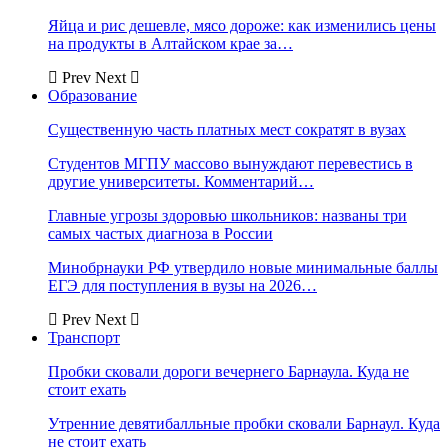
Яйца и рис дешевле, мясо дороже: как изменились цены
на продукты в Алтайском крае за…
Prev
Next
Образование
Существенную часть платных мест сократят в вузах
Студентов МГПУ массово вынуждают перевестись в
другие университеты. Комментарий…
Главные угрозы здоровью школьников: названы три
самых частых диагноза в России
Минобрнауки РФ утвердило новые минимальные баллы
ЕГЭ для поступления в вузы на 2026…
Prev
Next
Транспорт
Пробки сковали дороги вечернего Барнаула. Куда не
стоит ехать
Утренние девятибалльные пробки сковали Барнаул. Куда
не стоит ехать