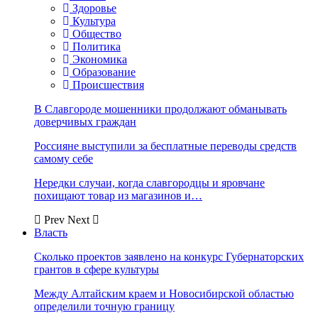
Здоровье
Культура
Общество
Политика
Экономика
Образование
Происшествия
В Славгороде мошенники продолжают обманывать
доверчивых граждан
Россияне выступили за бесплатные переводы средств
самому себе
Нередки случаи, когда славгородцы и яровчане
похищают товар из магазинов и…
Prev
Next
Власть
Сколько проектов заявлено на конкурс Губернаторских
грантов в сфере культуры
Между Алтайским краем и Новосибирской областью
определили точную границу