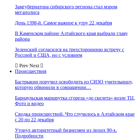
Замгубернатора сибирского региона стал мэром
мегаполиса
День 1398-й. Самое важное к утру 22 декабря
В Каменском районе Алтайского края выбрали главу
района
Зеленский согласился на трехстороннюю встречу с
Россией и США, но с условием
Prev
Next
Происшествия
Бастрыкин поручил освободить из СИЗО учительницу,
которую обвинили в совращении…
Барнаульская маршрутка сгорела «до скелета» возле ТЦ.
Фото и видео
Сводка происшествий. Что случилось в Алтайском крае
с 20 по 22 декабря
Утонул авторитетный бизнесмен из лихих 90-х.
Подробности